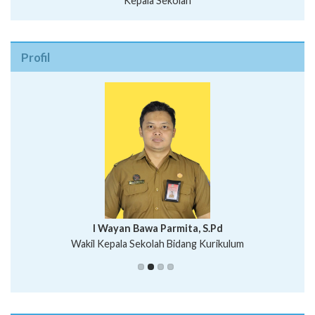
Kepala Sekolah
Profil
I Wayan Bawa Parmita, S.Pd
I Wayan Gede Aditya Pratita, S.Pd., M.Sn
Wakil Kepala Sekolah Bidang Kurikulum
Ni Wayan Nopi Sutantri, S.Pd.
Putu Suhartana, S.Pd.