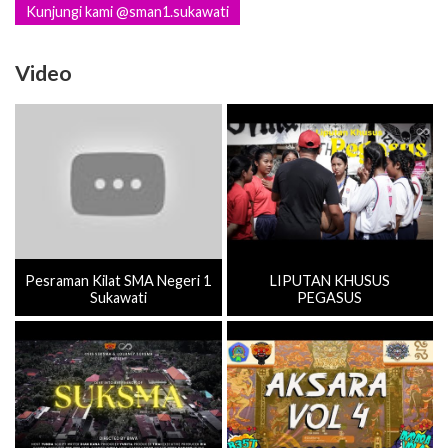
Kunjungi kami @sman1.sukawati
Video
Pesraman Kilat SMA Negeri 1
LIPUTAN KHUSUS
Sukawati
PEGASUS