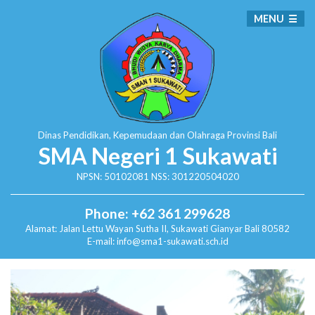
MENU
Dinas Pendidikan, Kepemudaan dan Olahraga
Provinsi Bali
SMA Negeri 1 Sukawati
NPSN: 50102081 NSS: 301220504020
Phone: +62 361 299628
Alamat:
Jalan Lettu Wayan Sutha II, Sukawati
Gianyar Bali 80582
E-mail: info@sma1-sukawati.sch.id