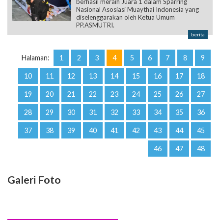
berhasil meraih Juara 1 dalam Sparring
Nasional Asosiasi Muaythai Indonesia yang
diselenggarakan oleh Ketua Umum
PP.ASMUTRI.
berita
Halaman:
1
2
3
4
5
6
7
8
9
10
11
12
13
14
15
16
17
18
19
20
21
22
23
24
25
26
27
28
29
30
31
32
33
34
35
36
37
38
39
40
41
42
43
44
45
46
47
48
Galeri Foto