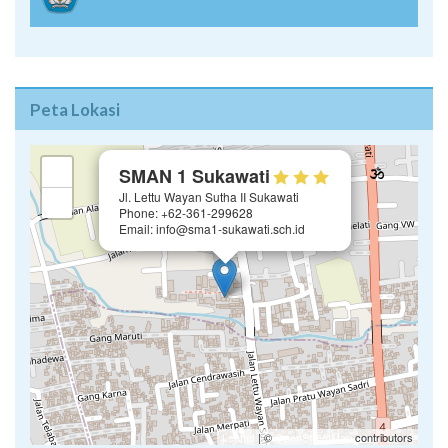
Peta Lokasi
×
+
SMAN 1 Sukawati
Jl. Lettu Wayan Sutha II Sukawati
−
Phone: +62-361-299628
Email: info@sma1-sukawati.sch.id
Leaflet
| ©
OpenStreetMap
contributors