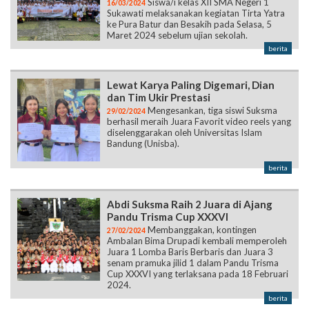
Siswa/i kelas XII SMA Negeri 1
16/03/2024
Sukawati melaksanakan kegiatan Tirta Yatra
ke Pura Batur dan Besakih pada Selasa, 5
Maret 2024 sebelum ujian sekolah.
berita
Lewat Karya Paling Digemari, Dian
dan Tim Ukir Prestasi
Mengesankan, tiga siswi Suksma
29/02/2024
berhasil meraih Juara Favorit video reels yang
diselenggarakan oleh Universitas Islam
Bandung (Unisba).
berita
Abdi Suksma Raih 2 Juara di Ajang
Pandu Trisma Cup XXXVI
Membanggakan, kontingen
27/02/2024
Ambalan Bima Drupadi kembali memperoleh
Juara 1 Lomba Baris Berbaris dan Juara 3
senam pramuka jilid 1 dalam Pandu Trisma
Cup XXXVI yang terlaksana pada 18 Februari
2024.
berita