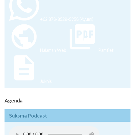
+62 878-8528-5958 (Ayumi)
Halaman Web
Pamflet
Juknis
Agenda
Suksma Podcast