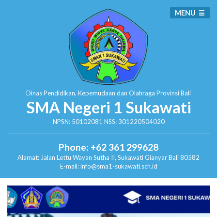
MENU
Dinas Pendidikan, Kepemudaan dan Olahraga
Provinsi Bali
SMA Negeri 1 Sukawati
NPSN: 50102081 NSS: 301220504020
Phone: +62 361 299628
Alamat:
Jalan Lettu Wayan Sutha II, Sukawati
Gianyar Bali 80582
E-mail: info@sma1-sukawati.sch.id