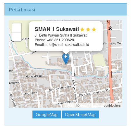
Peta Lokasi
×
+
SMAN 1 Sukawati
Jl. Lettu Wayan Sutha II Sukawati
−
Phone: +62-361-299628
Email: info@sma1-sukawati.sch.id
Leaflet
| ©
OpenStreetMap
contributors
GoogleMap
OpenStreetMap