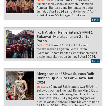
Ambalan Bima Drupadi (ABDI)
08/04/2024
Suksma melaksanakan Kemah Pelantikan
Penegak Bantara yang berlangsung pada
Jumat, 5 April 2024 sampai Minggu, 7 April
2024 di area SMA Negeri 1 Sukawati.
berita
Ikuti Arahan Pemerintah, SMAN 1
Sukawati Melaksanakan Genta
Paten
Menarik! SMAN 1 Sukawati
06/04/2024
melaksanakan kegiatan Genta Paten
(Gerakan Tanam Pangan Cepat Panen) yang
diselenggarakan pada Jumat, 5 April 2024.
berita
Mengesankan! Siswa Suksma Raih
Runner-Up 2 Duta Pariwisata Bali
2024
Bangga! Salah satu siswa SMAN 1
30/03/2024
Sukawati berhasil menjadi Runner-Up 2 Duta
Pariwisata Bali pada ajang Pemilihan Duta
Pariwisata Bali 2024 yang diselenggarakan
oleh Yayasan Abhiyya Prama Mavendra pada
16 Maret 2024 di Dharma Negara Alaya.