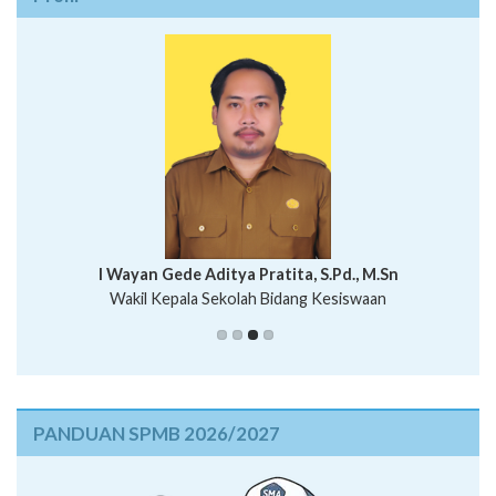
I Wayan Bawa Parmita, S.Pd
I Wayan Gede Aditya Pratita, S.Pd., M.Sn
Ni Wayan Nopi Sutantri, S.Pd.
Putu Suhartana, S.Pd.
Wakil Kepala Sekolah Bidang Kesiswaan
PANDUAN SPMB 2026/2027