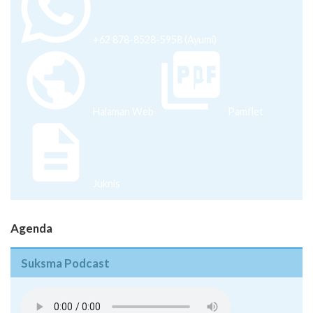
+62 878-8528-5958 (Ayumi)
Halaman Web
Pamflet
Juknis
Agenda
Suksma Podcast