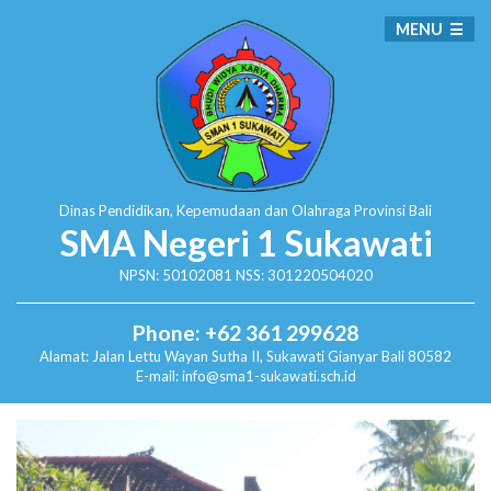
MENU
Dinas Pendidikan, Kepemudaan dan Olahraga
Provinsi Bali
SMA Negeri 1 Sukawati
NPSN: 50102081 NSS: 301220504020
Phone: +62 361 299628
Alamat:
Jalan Lettu Wayan Sutha II, Sukawati
Gianyar Bali 80582
E-mail: info@sma1-sukawati.sch.id