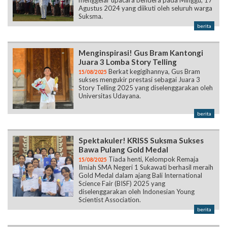
menggelar upacara bendera pada Minggu, 17
Agustus 2024 yang diikuti oleh seluruh warga
Suksma.
berita
Menginspirasi! Gus Bram Kantongi
Juara 3 Lomba Story Telling
Berkat kegigihannya, Gus Bram
15/08/2025
sukses mengukir prestasi sebagai Juara 3
Story Telling 2025 yang diselenggarakan oleh
Universitas Udayana.
berita
Spektakuler! KRISS Suksma Sukses
Bawa Pulang Gold Medal
Tiada henti, Kelompok Remaja
15/08/2025
Ilmiah SMA Negeri 1 Sukawati berhasil meraih
Gold Medal dalam ajang Bali International
Science Fair (BISF) 2025 yang
diselenggarakan oleh Indonesian Young
Scientist Association.
berita