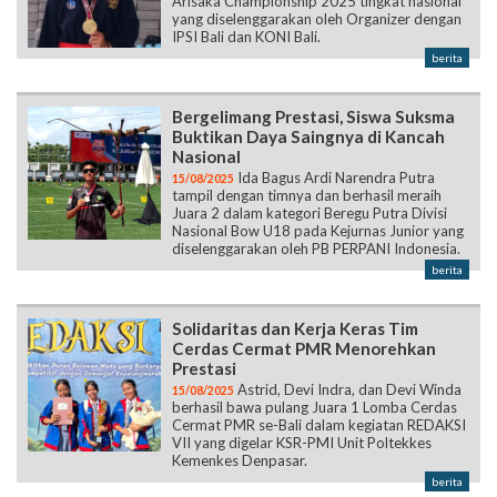
Arisaka Championship 2025 tingkat nasional
yang diselenggarakan oleh Organizer dengan
IPSI Bali dan KONI Bali.
berita
Bergelimang Prestasi, Siswa Suksma
Buktikan Daya Saingnya di Kancah
Nasional
Ida Bagus Ardi Narendra Putra
15/08/2025
tampil dengan timnya dan berhasil meraih
Juara 2 dalam kategori Beregu Putra Divisi
Nasional Bow U18 pada Kejurnas Junior yang
diselenggarakan oleh PB PERPANI Indonesia.
berita
Solidaritas dan Kerja Keras Tim
Cerdas Cermat PMR Menorehkan
Prestasi
Astrid, Devi Indra, dan Devi Winda
15/08/2025
berhasil bawa pulang Juara 1 Lomba Cerdas
Cermat PMR se-Bali dalam kegiatan REDAKSI
VII yang digelar KSR-PMI Unit Poltekkes
Kemenkes Denpasar.
berita