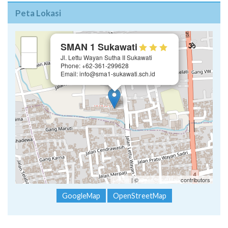
Peta Lokasi
×
+
SMAN 1 Sukawati
Jl. Lettu Wayan Sutha II Sukawati
−
Phone: +62-361-299628
Email: info@sma1-sukawati.sch.id
Leaflet
| ©
OpenStreetMap
contributors
GoogleMap
OpenStreetMap