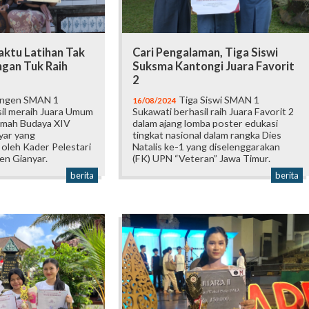
ktu Latihan Tak
Cari Pengalaman, Tiga Siswi
ngan Tuk Raih
Suksma Kantongi Juara Favorit
2
ngen SMAN 1
Tiga Siswi SMAN 1
16/08/2024
il meraih Juara Umum
Sukawati berhasil raih Juara Favorit 2
emah Budaya XIV
dalam ajang lomba poster edukasi
yar yang
tingkat nasional dalam rangka Dies
 oleh Kader Pelestari
Natalis ke-1 yang diselenggarakan
n Gianyar.
(FK) UPN “Veteran” Jawa Timur.
berita
berita