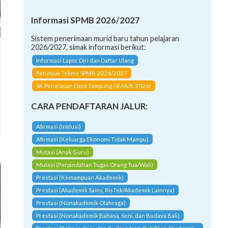
Informasi SPMB 2026/2027
Sistem penerimaan murid baru tahun pelajaran
2026/2027, simak informasi berikut:
Informasi Lapor Diri dan Daftar Ulang
Petunjuk Teknis SPMB 2026/2027
SK Penetapan Daya Tampung (SMA/K 2026)
CARA PENDAFTARAN JALUR:
Afirmasi (Inklusi)
Afirmasi (Keluarga Ekonomi Tidak Mampu)
Mutasi (Anak Guru)
Mutasi (Perpindahan Tugas Orang Tua/Wali)
Prestasi (Kemampuan Akademik)
Prestasi (Akademik Sains, RisTek/Akademik Lainnya)
Prestasi (Nonakademik Olahraga)
Prestasi (Nonakademik Bahasa, Seni, dan Budaya Bali)