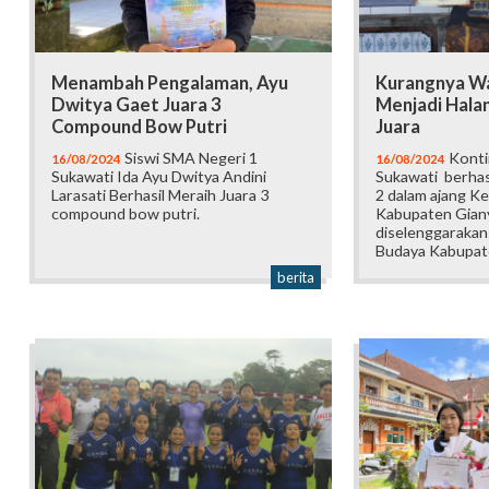
Menambah Pengalaman, Ayu
Kurangnya Wa
Dwitya Gaet Juara 3
Menjadi Hala
Compound Bow Putri
Juara
Siswi SMA Negeri 1
Konti
16/08/2024
16/08/2024
Sukawati Ida Ayu Dwitya Andini
Sukawati berhas
Larasati Berhasil Meraih Juara 3
2 dalam ajang K
compound bow putri.
Kabupaten Gian
diselenggarakan
Budaya Kabupate
berita