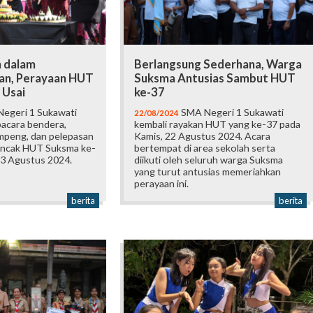
 dalam
Berlangsung Sederhana, Warga
an, Perayaan HUT
Suksma Antusias Sambut HUT
 Usai
ke-37
egeri 1 Sukawati
SMA Negeri 1 Sukawati
22/08/2024
acara bendera,
kembali rayakan HUT yang ke-37 pada
peng, dan pelepasan
Kamis, 22 Agustus 2024. Acara
uncak HUT Suksma ke-
bertempat di area sekolah serta
23 Agustus 2024.
diikuti oleh seluruh warga Suksma
yang turut antusias memeriahkan
perayaan ini.
berita
berita