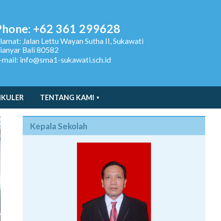
Phone: +62 361 299628
lamat:
Jalan Lettu Wayan Sutha II, Sukawati
ianyar Bali 80582
-mail: info@sma1-sukawati.sch.id
IKULER
TENTANG KAMI
Kepala Sekolah