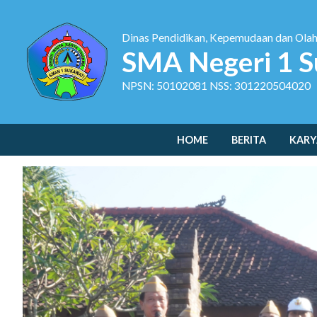
Dinas Pendidikan, Kepemudaan dan Ola
SMA Negeri 1 S
NPSN: 50102081 NSS: 301220504020
HOME
BERITA
KARY