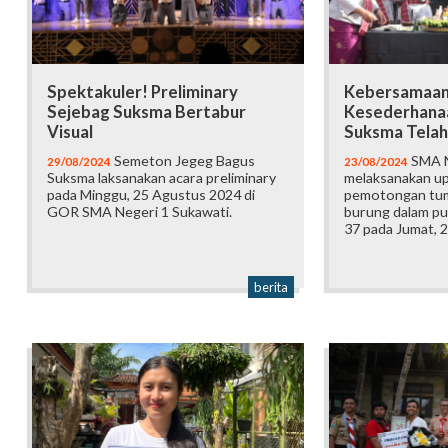
Spektakuler! Preliminary
Kebersamaan
Sejebag Suksma Bertabur
Kesederhana
Visual
Suksma Telah
Semeton Jegeg Bagus
SMA N
29/08/2024
23/08/2024
Suksma laksanakan acara preliminary
melaksanakan up
pada Minggu, 25 Agustus 2024 di
pemotongan tum
GOR SMA Negeri 1 Sukawati.
burung dalam p
37 pada Jumat, 
berita