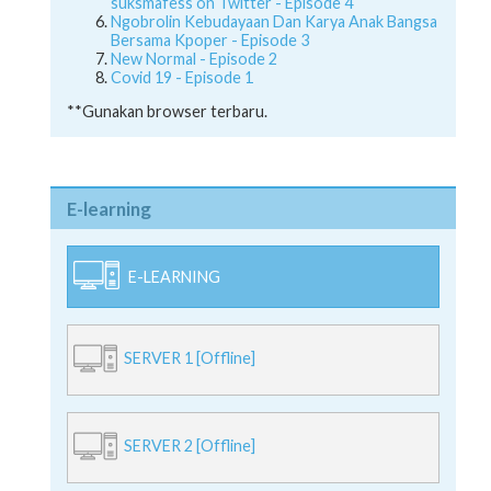
suksmafess on Twitter - Episode 4
Ngobrolin Kebudayaan Dan Karya Anak Bangsa
Bersama Kpoper - Episode 3
New Normal - Episode 2
Covid 19 - Episode 1
**Gunakan browser terbaru.
E-learning
E-LEARNING
SERVER 1 [Offline]
SERVER 2 [Offline]