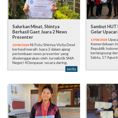
Salurkan Minat, Shintya
Sambut HUT R
Berhasil Gaet Juara 2 News
Gelar Upacar
Presenter
Upaca
17/08/2024
Kemerdekaan In
Ni Putu Shintya Vicita Dewi
20/08/2024
Republik Indone
berhasil meraih Juara 2 dalam ajang
berlangsung den
perlombaan news presenter yang
Sabtu, 17 Agust
diselenggarakan oleh Jurnalistik SMA
Negeri 4 Denpasar secara daring.
berita