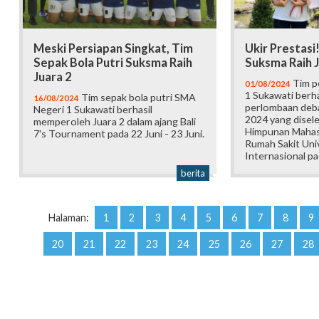
Meski Persiapan Singkat, Tim
Ukir Prestasi!
Sepak Bola Putri Suksma Raih
Suksma Raih 
Juara 2
Tim p
01/08/2024
1 Sukawati berha
Tim sepak bola putri SMA
16/08/2024
perlombaan deb
Negeri 1 Sukawati berhasil
2024 yang disel
memperoleh Juara 2 dalam ajang Bali
Himpunan Mahas
7's Tournament pada 22 Juni - 23 Juni.
Rumah Sakit Univ
Internasional pad
berita
Halaman:
1
2
3
4
5
6
7
8
9
20
21
22
23
24
25
26
27
28