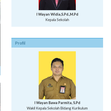
I Wayan Widia,S.Pd.,M.Pd
Kepala Sekolah
Profil
I Wayan Bawa Parmita, S.Pd
I Wayan Gede Aditya Pratita, S.Pd., M.Sn
Wakil Kepala Sekolah Bidang Kurikulum
Ni Wayan Nopi Sutantri, S.Pd.
Putu Suhartana, S.Pd.