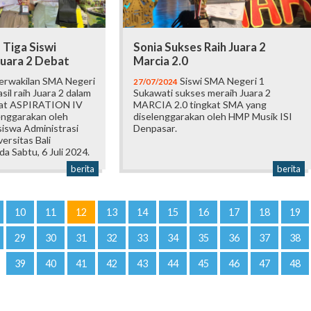
 Tiga Siswi
Sonia Sukses Raih Juara 2
Juara 2 Debat
Marcia 2.0
erwakilan SMA Negeri
Siswi SMA Negeri 1
27/07/2024
sil raih Juara 2 dalam
Sukawati sukses meraih Juara 2
at ASPIRATION IV
MARCIA 2.0 tingkat SMA yang
enggarakan oleh
diselenggarakan oleh HMP Musik ISI
iswa Administrasi
Denpasar.
ersitas Bali
a Sabtu, 6 Juli 2024.
berita
berita
10
11
12
13
14
15
16
17
18
19
29
30
31
32
33
34
35
36
37
38
39
40
41
42
43
44
45
46
47
48