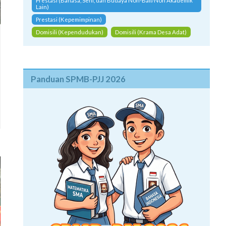
Prestasi (Bahasa, Seni, dan Budaya Non-Bali/Non Akademik
Lain)
Prestasi (Kepemimpinan)
Domisili (Kependudukan)
Domisili (Krama Desa Adat)
Panduan SPMB-PJJ 2026