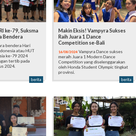
I ke-79, Suksma
Makin Eksis! Vampyra Sukses
a Bendera
Raih Juara 1 Dance
Competition se-Bali
ra bendera Hari
donesia atau HUT
Vampyra Dance sukses
16/08/2024
sia ke-79 2024
meraih Juara 1 Modern Dance
gan tertib pada
Competition yang diselenggarakan
us 2024.
oleh Honda Student Olympic tingkat
provinsi.
berita
berita