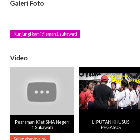
Galeri Foto
Kunjungi kami @sman1.sukawati
Video
Pesraman Kilat SMA Negeri
LIPUTAN KHUSUS
1 Sukawati
PEGASUS
Selengkapnya ≫