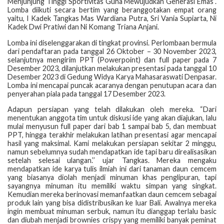
Menjunjung Tinggi Sportivitas Guna Mewujudkan Generasi Emas”.
Lomba diikuti secara bertim yang beranggotakan empat orang
yaitu, I Kadek Tangkas Mas Wardiana Putra, Sri Vania Supiarta, Ni
Kadek Dwi Pratiwi dan Ni Komang Triana Anjani.
Lomba ini diselenggarakan di tingkat provinsi. Perlombaan bermula
dari pendaftaran pada tanggal 26 Oktober – 30 November 2023,
selanjutnya mengirim PPT (Powerpoint) dan full paper pada 7
Desember 2023, dilanjutkan melakukan presentasi pada tanggal 10
Desember 2023 di Gedung Widya Karya Mahasaraswati Denpasar.
Lomba ini mencapai puncak acaranya dengan penutupan acara dan
penyerahan piala pada tanggal 17 Desember 2023.
Adapun persiapan yang telah dilakukan oleh mereka. “Dari
menentukan anggota tim untuk diskusi ide yang akan diajukan, lalu
mulai menyusun full paper dari bab 1 sampai bab 5, dan membuat
PPT, hingga terakhir melakukan latihan presentasi agar mencapai
hasil yang maksimal. Kami melakukan persiapan sekitar 2 minggu,
namun sebelumnya sudah mendapatkan ide tapi baru direalisasikan
setelah selesai ulangan.’’ ujar Tangkas. Mereka mengaku
mendapatkan ide karya tulis ilmiah ini dari tanaman daun cemcem
yang biasanya diolah menjadi minuman khas penglipuran, tapi
sayangnya minuman itu memiliki waktu simpan yang singkat.
Kemudian mereka berinovasi memanfaatkan daun cemcem sebagai
produk lain yang bisa didistribusikan ke luar Bali. Awalnya mereka
ingin membuat minuman serbuk, namun itu dianggap terlalu basic
dan diubah menjadi brownies crispy yang memiliki banyak peminat