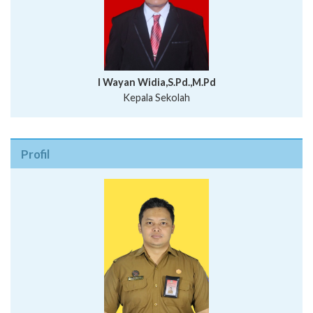
I Wayan Widia,S.Pd.,M.Pd
Kepala Sekolah
Profil