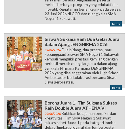
melalui berbagai program yang edukatif dan
inovatif. Kegiatan ini berlangsung pada Selasa,
23 Juni 2026 di GOR dan ruang kelas SMA
Negeri 1 Sukawati.
berita
Siswa/i Suksma Raih Dua Gelar Juara
dalam Ajang JENGNIRMA 2026
Dua bidang, dua prestasi, satu
09/06/2026
kebanggaan! Siswa/i SMA Negeri 1 Sukawati
kembali mengukir prestasi gemilang dengan
berhasil meraih dua gelar juara dalam ajang
Jenggala Nirmana Karmana (JENGNIRMA)
2026 yang diselenggarakan oleh High School
Ambassador berkolaborasi bersama Siswa
Siswi Berprestasi.
berita
Borong Juara 1! Tim Suksma Sukses
Raih Double Juara ATHENA VI
Buktikan ketajaman berpikir dan
09/06/2026
kreativitas! Tim SMA Negeri 1 Sukawati
sukses sabet Juara 1 pada kategori lomba
debat (tingkat provinsi) dan lomba poster