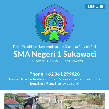
MENU
Dinas Pendidikan, Kepemudaan dan Olahraga
Provinsi Bali
SMA Negeri 1 Sukawati
NPSN: 50102081 NSS: 301220504020
Phone: +62 361 299628
Alamat:
Jalan Lettu Wayan Sutha II, Sukawati
Gianyar Bali 80582
E-mail: info@sma1-sukawati.sch.id