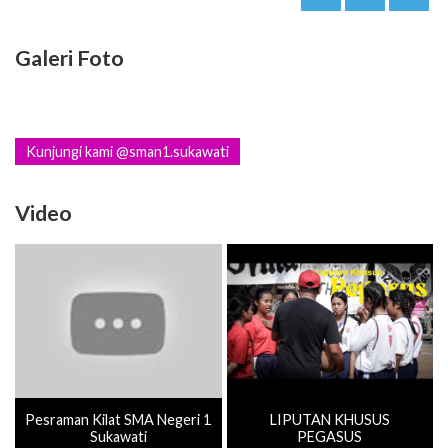
Galeri Foto
Kunjungi kami @sman1.sukawati
Video
Pesraman Kilat SMA Negeri 1
LIPUTAN KHUSUS
Sukawati
PEGASUS