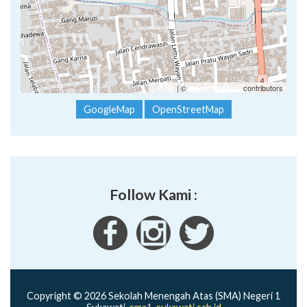
Leaflet
| ©
OpenStreetMap
contributors
GoogleMap
OpenStreetMap
Follow Kami :
Copyright © 2026 Sekolah Menengah Atas (SMA) Negeri 1