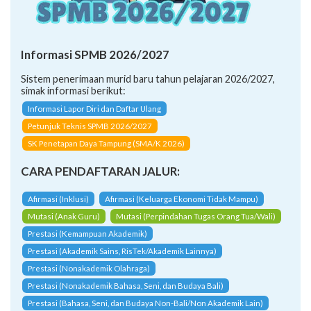
Informasi SPMB 2026/2027
Sistem penerimaan murid baru tahun pelajaran 2026/2027,
simak informasi berikut:
Informasi Lapor Diri dan Daftar Ulang
Petunjuk Teknis SPMB 2026/2027
SK Penetapan Daya Tampung (SMA/K 2026)
CARA PENDAFTARAN JALUR:
Afirmasi (Inklusi)
Afirmasi (Keluarga Ekonomi Tidak Mampu)
Mutasi (Anak Guru)
Mutasi (Perpindahan Tugas Orang Tua/Wali)
Prestasi (Kemampuan Akademik)
Prestasi (Akademik Sains, RisTek/Akademik Lainnya)
Prestasi (Nonakademik Olahraga)
Prestasi (Nonakademik Bahasa, Seni, dan Budaya Bali)
Prestasi (Bahasa, Seni, dan Budaya Non-Bali/Non Akademik Lain)