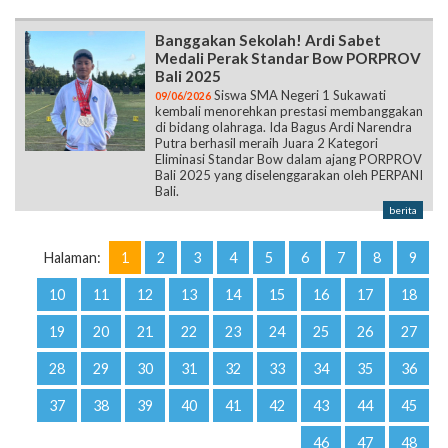
Banggakan Sekolah! Ardi Sabet
Medali Perak Standar Bow PORPROV
Bali 2025
Siswa SMA Negeri 1 Sukawati
09/06/2026
kembali menorehkan prestasi membanggakan
di bidang olahraga. Ida Bagus Ardi Narendra
Putra berhasil meraih Juara 2 Kategori
Eliminasi Standar Bow dalam ajang PORPROV
Bali 2025 yang diselenggarakan oleh PERPANI
Bali.
berita
Halaman:
1
2
3
4
5
6
7
8
9
10
11
12
13
14
15
16
17
18
19
20
21
22
23
24
25
26
27
28
29
30
31
32
33
34
35
36
37
38
39
40
41
42
43
44
45
46
47
48