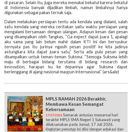
di pasaran. Selain itu, juga mereka memakai bekatul karena bekatul
di Indonesia banyak dijadikan limbah, namun limbahnya hanya
digunakan sebagai pakan ternak saja.
Dalam melakukan persiapan tentu ada kendala yang dialami, salah
satu kendala yang mereka ceritakan yaitu waktu persiapan yang
mengalami bersamaan dengan ulangan. Adapun kesan dan pesan
yang disampaikan oleh Tangkas, “Ga expect dapat juara 1, apalagi
aku sama yang lain belum mahir dalam KTI ini dan bersyukur
ternyata pas itu jurinya ngasih pesan positif ke kita jadinya
astungkara kita dapat juara satu,” Serta ada pula pesan yang
disampaikan untuk teman-teman Suksma. “Semoga Suksma lebih
maju di berbagai bidang terutama di bidang research dan
innovation, harapan ku ke depannya agar Suksma dapat
berlenggang di ajang nasional maupun internasional.” (ars&ale)
MPLS RAMAH 2026 Berakhir,
Membawa Kesan Semangat
Kebersamaan
Semarak antusias mewarnai hari
17/07/2026
terakhir MPLS SMA Negeri 1 Sukawati yang
dilaksanakan pada Jumat, 17 Juli 2026.
Kegiatan penutup ini diisi dengan edukasi dan