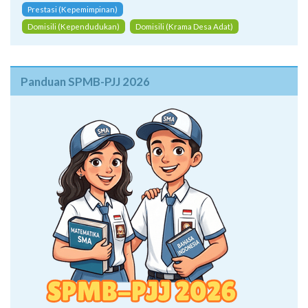
Prestasi (Kepemimpinan)
Domisili (Kependudukan)
Domisili (Krama Desa Adat)
Panduan SPMB-PJJ 2026