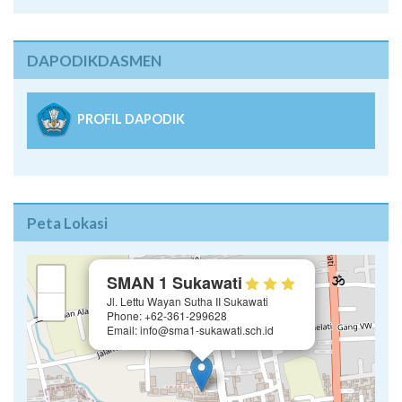
DAPODIKDASMEN
PROFIL DAPODIK
Peta Lokasi
×
+
SMAN 1 Sukawati
Jl. Lettu Wayan Sutha II Sukawati
−
Phone: +62-361-299628
Email: info@sma1-sukawati.sch.id