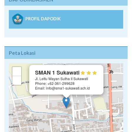
DAPODIKDASMEN
PROFIL DAPODIK
Peta Lokasi
×
+
SMAN 1 Sukawati
Jl. Lettu Wayan Sutha II Sukawati
−
Phone: +62-361-299628
Email: info@sma1-sukawati.sch.id