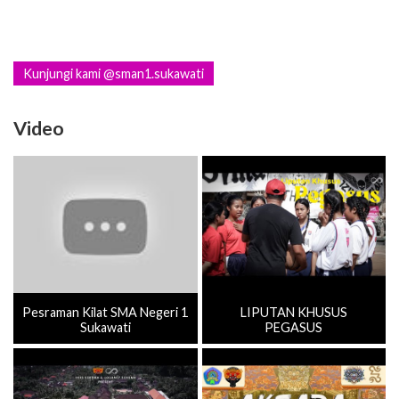
Kunjungi kami @sman1.sukawati
Video
Pesraman Kilat SMA Negeri 1
LIPUTAN KHUSUS
Sukawati
PEGASUS