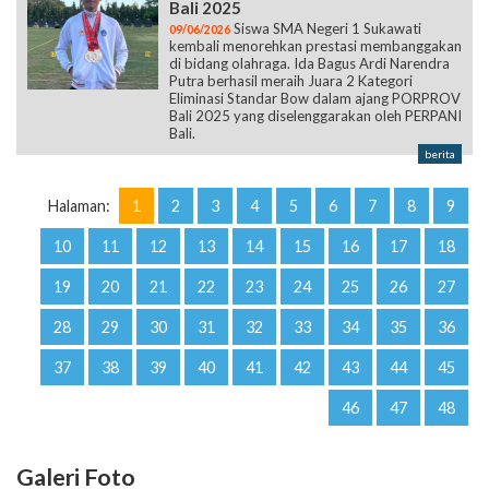
Bali 2025
Siswa SMA Negeri 1 Sukawati
09/06/2026
kembali menorehkan prestasi membanggakan
di bidang olahraga. Ida Bagus Ardi Narendra
Putra berhasil meraih Juara 2 Kategori
Eliminasi Standar Bow dalam ajang PORPROV
Bali 2025 yang diselenggarakan oleh PERPANI
Bali.
berita
Halaman:
1
2
3
4
5
6
7
8
9
10
11
12
13
14
15
16
17
18
19
20
21
22
23
24
25
26
27
28
29
30
31
32
33
34
35
36
37
38
39
40
41
42
43
44
45
46
47
48
Galeri Foto