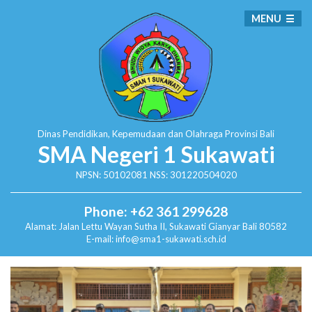
MENU
Dinas Pendidikan, Kepemudaan dan Olahraga
Provinsi Bali
SMA Negeri 1 Sukawati
NPSN: 50102081 NSS: 301220504020
Phone: +62 361 299628
Alamat:
Jalan Lettu Wayan Sutha II, Sukawati
Gianyar Bali 80582
E-mail: info@sma1-sukawati.sch.id