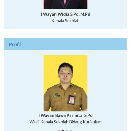
I Wayan Widia,S.Pd.,M.Pd
Kepala Sekolah
Profil
I Wayan Bawa Parmita, S.Pd
I Wayan Gede Aditya Pratita, S.Pd., M.Sn
Wakil Kepala Sekolah Bidang Kurikulum
Ni Wayan Nopi Sutantri, S.Pd.
Putu Suhartana, S.Pd.
Wakil Kepala Sekolah Bidang Kesiswaan