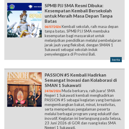
SPMB PJJ SMA Resmi Dibuka:
Kesempatan Kembali Bersekolah
untuk Meraih Masa Depan Tanpa
Batas
Kembali sekolah, raih masa depan
06/07/2026
tanpa batas. SPMB PJJ SMA membuka
kesempatan bagi masyarakat untuk
melanjutkan pendidikan melalui pembelajaran
jarak jauh yang fleksibel, dengan SMAN 1
Sukawati sebagai sekolah induk
penyelenggara di Provinsi Bali.
berita
PASSION #5 Kembali Hadirkan
Semangat Inovasi dan Kolaborasi di
SMAN 1 Sukawati
Muda berkarya, raih juara! SMA
24/06/2026
Negeri 1 Sukawati kembali menghadirkan
PASSION #5 sebagai kegiatan yang bertujuan
mengembangkan bakat, minat, kreativitas,
serta memperluas pengalaman peserta
melalui berbagai program yang edukatif dan
inovatif. Kegiatan ini berlangsung pada Selasa,
23 Juni 2026 di GOR dan ruang kelas SMA
Negeri 1 Sukawati.