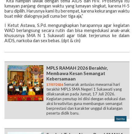
”Kita nampilin lawak dengan tema AIDS dan HIV. Prosesnya itu
lumayan panjang dengan waktu yang lumayan singkat, karena H-5
baru dipilih. Harusnya kami itu berempat, karena kekurangan waktu
buat mikir dialognya jadi cuma ber tiga aja,”
I Ketut Astawa, S.Pd. mengungkapkan harapannya agar kegiatan
WAD berlangsung secara rutin dan bisa mengedukasi anak-anak
khususnya SMA N 1 Sukawati agar tidak terjerumus ke dalam
AIDS, narkoba dan sex bebas. (dpt & cin)
MPLS RAMAH 2026 Berakhir,
Membawa Kesan Semangat
Kebersamaan
Semarak antusias mewarnai hari
17/07/2026
terakhir MPLS SMA Negeri 1 Sukawati yang
dilaksanakan pada Jumat, 17 Juli 2026.
Kegiatan penutup ini diisi dengan edukasi dan
aksi kreativitas guna membangun semangat
berprestasi dan karakter unggul di kalangan
peserta didik baru.
berita