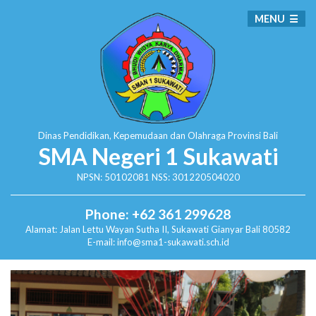
MENU
Dinas Pendidikan, Kepemudaan dan Olahraga
Provinsi Bali
SMA Negeri 1 Sukawati
NPSN: 50102081 NSS: 301220504020
Phone: +62 361 299628
Alamat:
Jalan Lettu Wayan Sutha II, Sukawati
Gianyar Bali 80582
E-mail: info@sma1-sukawati.sch.id