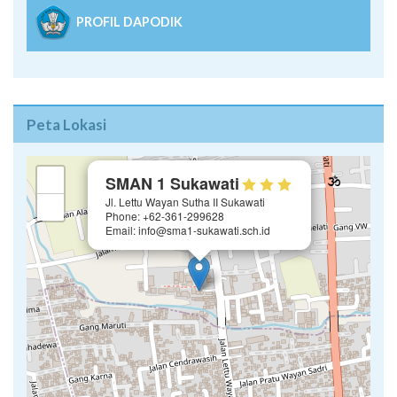
PROFIL DAPODIK
Peta Lokasi
×
+
SMAN 1 Sukawati
Jl. Lettu Wayan Sutha II Sukawati
−
Phone: +62-361-299628
Email: info@sma1-sukawati.sch.id