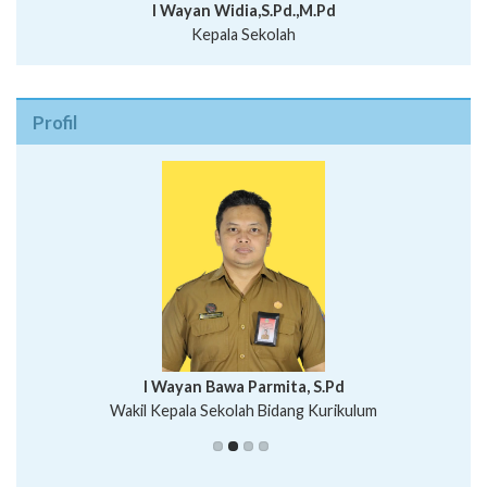
I Wayan Widia,S.Pd.,M.Pd
Kepala Sekolah
Profil
I Wayan Bawa Parmita, S.Pd
I Wayan Gede Aditya Pratita, S.Pd., M.Sn
Wakil Kepala Sekolah Bidang Kurikulum
Ni Wayan Nopi Sutantri, S.Pd.
Putu Suhartana, S.Pd.
Wakil Kepala Sekolah Bidang Kesiswaan