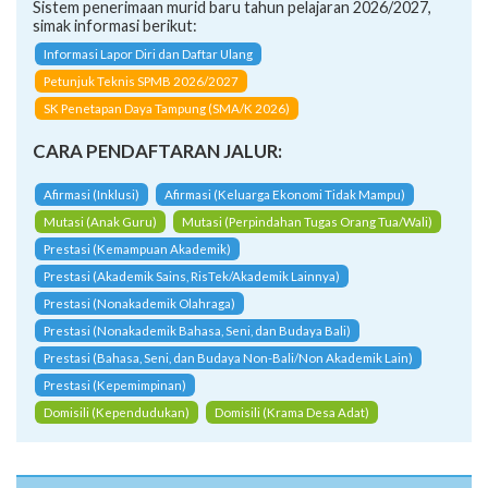
Sistem penerimaan murid baru tahun pelajaran 2026/2027,
simak informasi berikut:
Informasi Lapor Diri dan Daftar Ulang
Petunjuk Teknis SPMB 2026/2027
SK Penetapan Daya Tampung (SMA/K 2026)
CARA PENDAFTARAN JALUR:
Afirmasi (Inklusi)
Afirmasi (Keluarga Ekonomi Tidak Mampu)
Mutasi (Anak Guru)
Mutasi (Perpindahan Tugas Orang Tua/Wali)
Prestasi (Kemampuan Akademik)
Prestasi (Akademik Sains, RisTek/Akademik Lainnya)
Prestasi (Nonakademik Olahraga)
Prestasi (Nonakademik Bahasa, Seni, dan Budaya Bali)
Prestasi (Bahasa, Seni, dan Budaya Non-Bali/Non Akademik Lain)
Prestasi (Kepemimpinan)
Domisili (Kependudukan)
Domisili (Krama Desa Adat)