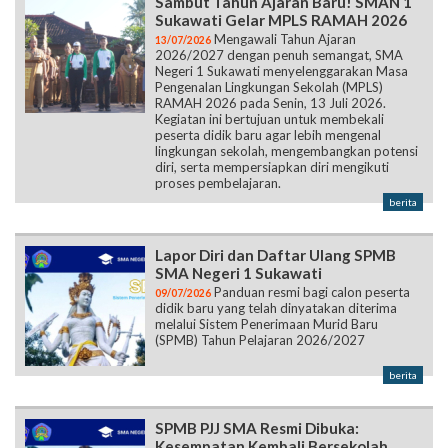
Sambut Tahun Ajaran Baru! SMAN 1
Sukawati Gelar MPLS RAMAH 2026
Mengawali Tahun Ajaran
13/07/2026
2026/2027 dengan penuh semangat, SMA
Negeri 1 Sukawati menyelenggarakan Masa
Pengenalan Lingkungan Sekolah (MPLS)
RAMAH 2026 pada Senin, 13 Juli 2026.
Kegiatan ini bertujuan untuk membekali
peserta didik baru agar lebih mengenal
lingkungan sekolah, mengembangkan potensi
diri, serta mempersiapkan diri mengikuti
proses pembelajaran.
berita
Lapor Diri dan Daftar Ulang SPMB
SMA Negeri 1 Sukawati
Panduan resmi bagi calon peserta
09/07/2026
didik baru yang telah dinyatakan diterima
melalui Sistem Penerimaan Murid Baru
(SPMB) Tahun Pelajaran 2026/2027
berita
SPMB PJJ SMA Resmi Dibuka:
Kesempatan Kembali Bersekolah