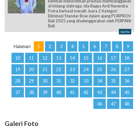
kembali menorehkan prestasi membanggakan
di bidang olahraga. Ida Bagus Ardi Narendra
Putra berhasil meraih Juara 2 Kategori
Eliminasi Standar Bow dalam ajang PORPROV
Bali 2025 yang diselenggarakan oleh PERPANI
Bali.
berita
Halaman:
1
2
3
4
5
6
7
8
9
10
11
12
13
14
15
16
17
18
19
20
21
22
23
24
25
26
27
28
29
30
31
32
33
34
35
36
37
38
39
40
41
42
43
44
45
46
47
48
Galeri Foto