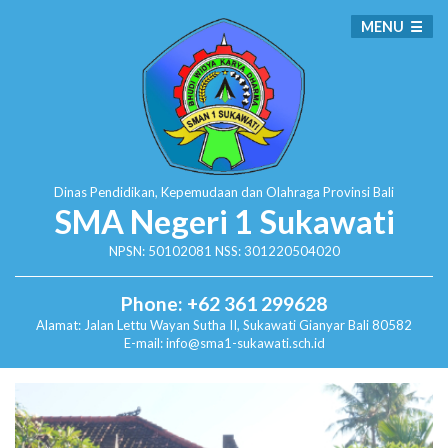
MENU
Dinas Pendidikan, Kepemudaan dan Olahraga
Provinsi Bali
SMA Negeri 1 Sukawati
NPSN: 50102081 NSS: 301220504020
Phone: +62 361 299628
Alamat:
Jalan Lettu Wayan Sutha II, Sukawati
Gianyar Bali 80582
E-mail: info@sma1-sukawati.sch.id