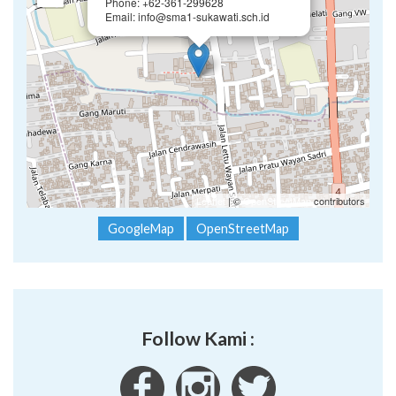
Phone: +62-361-299628
Email: info@sma1-sukawati.sch.id
Leaflet
| ©
OpenStreetMap
contributors
GoogleMap
OpenStreetMap
Follow Kami :