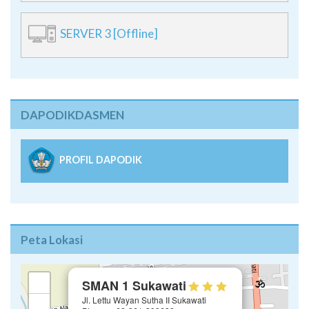
SERVER 3 [Offline]
DAPODIKDASMEN
PROFIL DAPODIK
Peta Lokasi
×
+
SMAN 1 Sukawati
Jl. Lettu Wayan Sutha II Sukawati
−