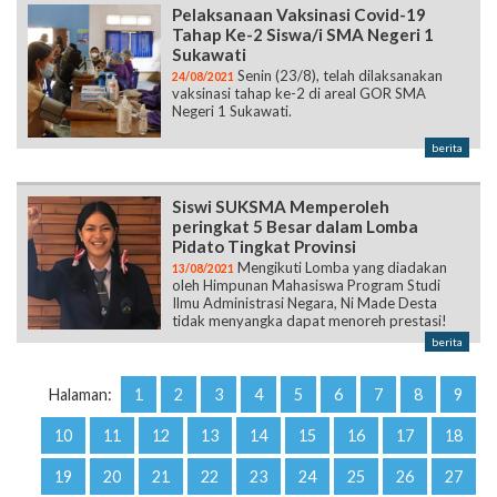
Pelaksanaan Vaksinasi Covid-19
Tahap Ke-2 Siswa/i SMA Negeri 1
Sukawati
Senin (23/8), telah dilaksanakan
24/08/2021
vaksinasi tahap ke-2 di areal GOR SMA
Negeri 1 Sukawati.
berita
Siswi SUKSMA Memperoleh
peringkat 5 Besar dalam Lomba
Pidato Tingkat Provinsi
Mengikuti Lomba yang diadakan
13/08/2021
oleh Himpunan Mahasiswa Program Studi
Ilmu Administrasi Negara, Ni Made Desta
tidak menyangka dapat menoreh prestasi!
berita
Halaman:
1
2
3
4
5
6
7
8
9
10
11
12
13
14
15
16
17
18
19
20
21
22
23
24
25
26
27