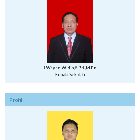
I Wayan Widia,S.Pd.,M.Pd
Kepala Sekolah
Profil