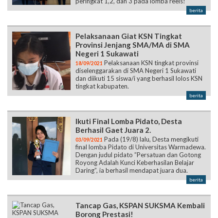
peringkat 1,2, dan 3 pada lomba reels!
berita
Pelaksanaan Giat KSN Tingkat
Provinsi Jenjang SMA/MA di SMA
Negeri 1 Sukawati
Pelaksanaan KSN tingkat provinsi
18/09/2021
diselenggarakan di SMA Negeri 1 Sukawati
dan diikuti 15 siswa/i yang berhasil lolos KSN
tingkat kabupaten.
berita
Ikuti Final Lomba Pidato, Desta
Berhasil Gaet Juara 2.
Pada (19/8) lalu, Desta mengikuti
03/09/2021
final lomba Pidato di Universitas Warmadewa.
Dengan judul pidato ”Persatuan dan Gotong
Royong Adalah Kunci Keberhasilan Belajar
Daring”, ia berhasil mendapat juara dua.
berita
Tancap Gas, KSPAN SUKSMA Kembali
Borong Prestasi!