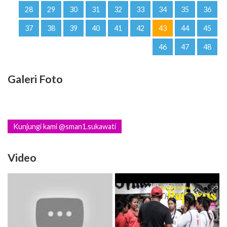
28
29
30
31
32
33
34
35
36
37
38
39
40
41
42
43
44
45
46
47
48
Galeri Foto
Kunjungi kami @sman1.sukawati
Video