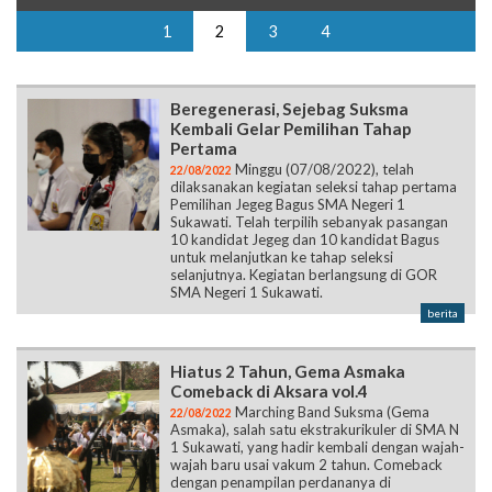
1
2
3
4
Beregenerasi, Sejebag Suksma
Kembali Gelar Pemilihan Tahap
Pertama
Minggu (07/08/2022), telah
22/08/2022
dilaksanakan kegiatan seleksi tahap pertama
Pemilihan Jegeg Bagus SMA Negeri 1
Sukawati. Telah terpilih sebanyak pasangan
10 kandidat Jegeg dan 10 kandidat Bagus
untuk melanjutkan ke tahap seleksi
selanjutnya. Kegiatan berlangsung di GOR
SMA Negeri 1 Sukawati.
berita
Hiatus 2 Tahun, Gema Asmaka
Comeback di Aksara vol.4
Marching Band Suksma (Gema
22/08/2022
Asmaka), salah satu ekstrakurikuler di SMA N
1 Sukawati, yang hadir kembali dengan wajah-
wajah baru usai vakum 2 tahun. Comeback
dengan penampilan perdananya di