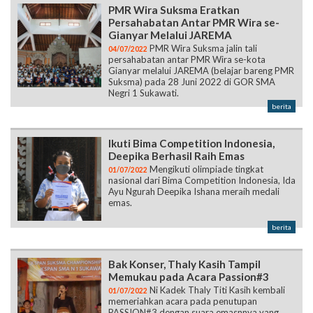
PMR Wira Suksma Eratkan
Persahabatan Antar PMR Wira se-
Gianyar Melalui JAREMA
PMR Wira Suksma jalin tali
04/07/2022
persahabatan antar PMR Wira se-kota
Gianyar melalui JAREMA (belajar bareng PMR
Suksma) pada 28 Juni 2022 di GOR SMA
Negri 1 Sukawati.
berita
Ikuti Bima Competition Indonesia,
Deepika Berhasil Raih Emas
Mengikuti olimpiade tingkat
01/07/2022
nasional dari Bima Competition Indonesia, Ida
Ayu Ngurah Deepika Ishana meraih medali
emas.
berita
Bak Konser, Thaly Kasih Tampil
Memukau pada Acara Passion#3
Ni Kadek Thaly Titi Kasih kembali
01/07/2022
memeriahkan acara pada penutupan
PASSION#3 dengan suara emasnnya yang