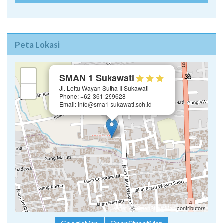
Peta Lokasi
×
+
SMAN 1 Sukawati
Jl. Lettu Wayan Sutha II Sukawati
−
Phone: +62-361-299628
Email: info@sma1-sukawati.sch.id
Leaflet
| ©
OpenStreetMap
contributors