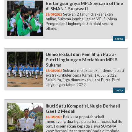
Berlangsungnya MPLS Secara offline
di SMAN 1 Sukawati
Setelah 2 tahun dilaksanakan
13/08/2022
online, Suksma kembali gelar MPLS (Masa
Pengenalan Lingkungan Sekolah) secara
offline.
berita
Demo Ekskul dan Pemilihan Putra-
Putri Lingkungan Meriahkan MPLS
Suksma
Suksma melaksanakan demonstrasi
13/08/2022
ekstrakurikuler pada Kamis, 14, Juli 2022.
Selain itu, juga diumumkan juara Putra-Putri
Lingkungan tahun 2022.
berita
Ikuti Satu Kompetisi, Nugie Berhasil
Gaet 2 Medali
Bak kata pepatah sekali
13/08/2022
mendayung dua tiga pulau terlampaui, hal itu
patut disematkan kepada siswa SUKSMA
yang berhasil gaet prestasi pada olimpiade