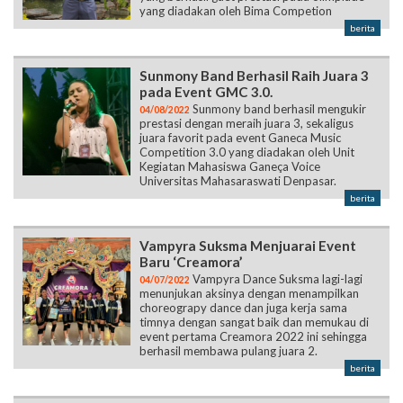
yang diadakan oleh Bima Competion
berita
Sunmony Band Berhasil Raih Juara 3
pada Event GMC 3.0.
Sunmony band berhasil mengukir
04/08/2022
prestasi dengan meraih juara 3, sekaligus
juara favorit pada event Ganeca Music
Competition 3.0 yang diadakan oleh Unit
Kegiatan Mahasiswa Ganeça Voice
Universitas Mahasaraswati Denpasar.
berita
Vampyra Suksma Menjuarai Event
Baru ‘Creamora’
Vampyra Dance Suksma lagi-lagi
04/07/2022
menunjukan aksinya dengan menampilkan
choreograpy dance dan juga kerja sama
timnya dengan sangat baik dan memukau di
event pertama Creamora 2022 ini sehingga
berhasil membawa pulang juara 2.
berita