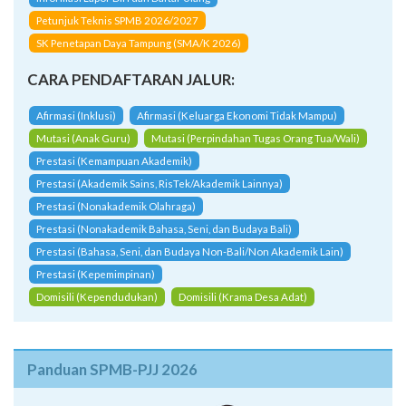
Petunjuk Teknis SPMB 2026/2027
SK Penetapan Daya Tampung (SMA/K 2026)
CARA PENDAFTARAN JALUR:
Afirmasi (Inklusi)
Afirmasi (Keluarga Ekonomi Tidak Mampu)
Mutasi (Anak Guru)
Mutasi (Perpindahan Tugas Orang Tua/Wali)
Prestasi (Kemampuan Akademik)
Prestasi (Akademik Sains, RisTek/Akademik Lainnya)
Prestasi (Nonakademik Olahraga)
Prestasi (Nonakademik Bahasa, Seni, dan Budaya Bali)
Prestasi (Bahasa, Seni, dan Budaya Non-Bali/Non Akademik Lain)
Prestasi (Kepemimpinan)
Domisili (Kependudukan)
Domisili (Krama Desa Adat)
Panduan SPMB-PJJ 2026