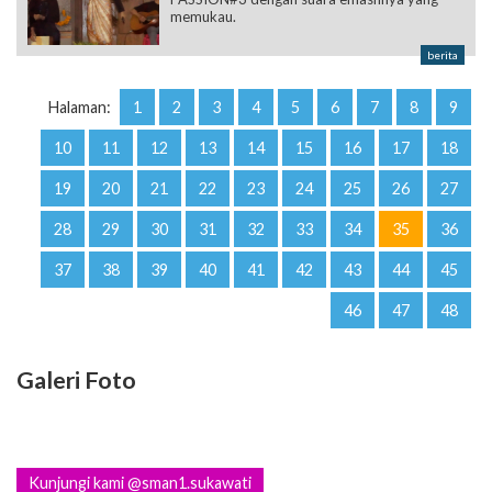
memukau.
berita
Halaman:
1
2
3
4
5
6
7
8
9
10
11
12
13
14
15
16
17
18
19
20
21
22
23
24
25
26
27
28
29
30
31
32
33
34
35
36
37
38
39
40
41
42
43
44
45
46
47
48
Galeri Foto
Kunjungi kami @sman1.sukawati