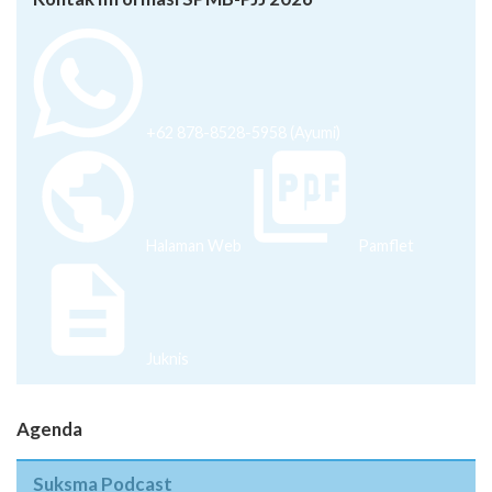
+62 878-8528-5958 (Ayumi)
Halaman Web
Pamflet
Juknis
Agenda
Suksma Podcast