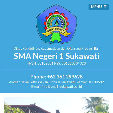
MENU
Dinas Pendidikan, Kepemudaan dan Olahraga
Provinsi Bali
SMA Negeri 1 Sukawati
NPSN: 50102081 NSS: 301220504020
Phone: +62 361 299628
Alamat:
Jalan Lettu Wayan Sutha II, Sukawati
Gianyar Bali 80582
E-mail: info@sma1-sukawati.sch.id