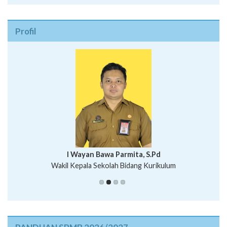
Profil
I Wayan Bawa Parmita, S.Pd
I Wayan Gede Aditya Pratita, S.Pd., M.Sn
Wakil Kepala Sekolah Bidang Kurikulum
Ni Wayan Nopi Sutantri, S.Pd.
Putu Suhartana, S.Pd.