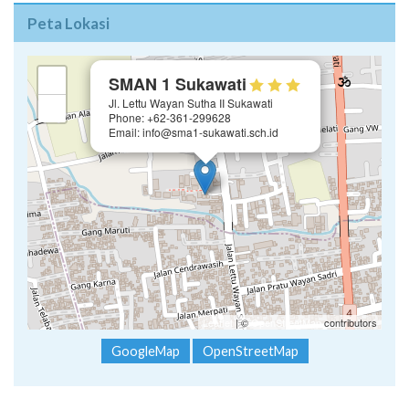
Peta Lokasi
×
+
SMAN 1 Sukawati
Jl. Lettu Wayan Sutha II Sukawati
−
Phone: +62-361-299628
Email: info@sma1-sukawati.sch.id
Leaflet
| ©
OpenStreetMap
contributors
GoogleMap
OpenStreetMap