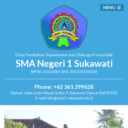
MENU
Dinas Pendidikan, Kepemudaan dan Olahraga
Provinsi Bali
SMA Negeri 1 Sukawati
NPSN: 50102081 NSS: 301220504020
Phone: +62 361 299628
Alamat:
Jalan Lettu Wayan Sutha II, Sukawati
Gianyar Bali 80582
E-mail: info@sma1-sukawati.sch.id