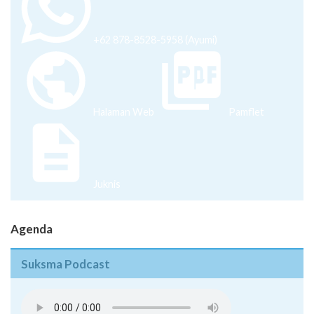
+62 878-8528-5958 (Ayumi)
Halaman Web
Pamflet
Juknis
Agenda
Suksma Podcast