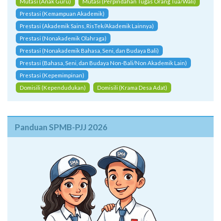
Mutasi (Anak Guru)
Mutasi (Perpindahan Tugas Orang Tua/Wali)
Prestasi (Kemampuan Akademik)
Prestasi (Akademik Sains, RisTek/Akademik Lainnya)
Prestasi (Nonakademik Olahraga)
Prestasi (Nonakademik Bahasa, Seni, dan Budaya Bali)
Prestasi (Bahasa, Seni, dan Budaya Non-Bali/Non Akademik Lain)
Prestasi (Kepemimpinan)
Domisili (Kependudukan)
Domisili (Krama Desa Adat)
Panduan SPMB-PJJ 2026