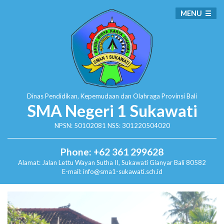
MENU
Dinas Pendidikan, Kepemudaan dan Olahraga
Provinsi Bali
SMA Negeri 1 Sukawati
NPSN: 50102081 NSS: 301220504020
Phone: +62 361 299628
Alamat:
Jalan Lettu Wayan Sutha II, Sukawati
Gianyar Bali 80582
E-mail: info@sma1-sukawati.sch.id