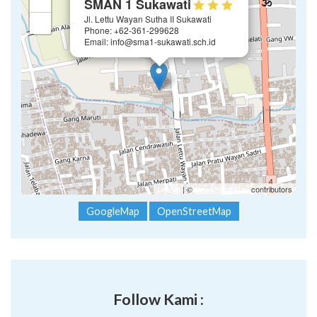
+
SMAN 1 Sukawati
Jl. Lettu Wayan Sutha II Sukawati
−
Phone: +62-361-299628
Email: info@sma1-sukawati.sch.id
Leaflet
| ©
OpenStreetMap
contributors
GoogleMap
OpenStreetMap
Follow Kami :