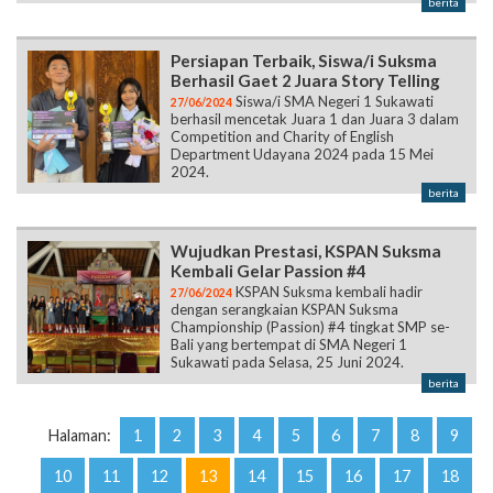
berita
Persiapan Terbaik, Siswa/i Suksma
Berhasil Gaet 2 Juara Story Telling
Siswa/i SMA Negeri 1 Sukawati
27/06/2024
berhasil mencetak Juara 1 dan Juara 3 dalam
Competition and Charity of English
Department Udayana 2024 pada 15 Mei
2024.
berita
Wujudkan Prestasi, KSPAN Suksma
Kembali Gelar Passion #4
KSPAN Suksma kembali hadir
27/06/2024
dengan serangkaian KSPAN Suksma
Championship (Passion) #4 tingkat SMP se-
Bali yang bertempat di SMA Negeri 1
Sukawati pada Selasa, 25 Juni 2024.
berita
Halaman:
1
2
3
4
5
6
7
8
9
10
11
12
13
14
15
16
17
18