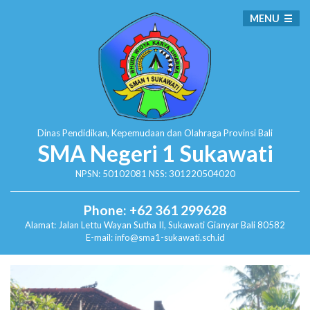
MENU
Dinas Pendidikan, Kepemudaan dan Olahraga
Provinsi Bali
SMA Negeri 1 Sukawati
NPSN: 50102081 NSS: 301220504020
Phone: +62 361 299628
Alamat:
Jalan Lettu Wayan Sutha II, Sukawati
Gianyar Bali 80582
E-mail: info@sma1-sukawati.sch.id