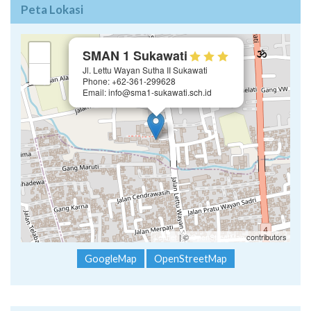
Peta Lokasi
×
+
SMAN 1 Sukawati
Jl. Lettu Wayan Sutha II Sukawati
−
Phone: +62-361-299628
Email: info@sma1-sukawati.sch.id
Leaflet
| ©
OpenStreetMap
contributors
GoogleMap
OpenStreetMap