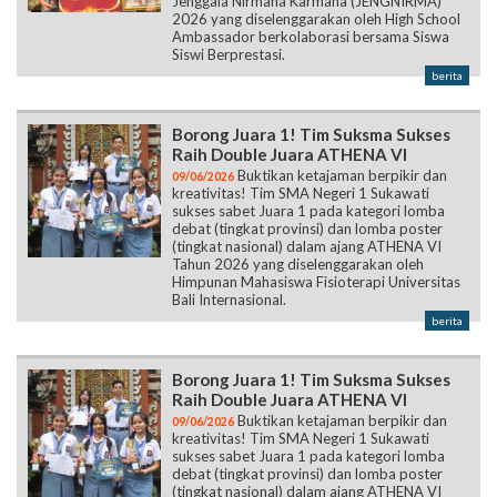
Jenggala Nirmana Karmana (JENGNIRMA)
2026 yang diselenggarakan oleh High School
Ambassador berkolaborasi bersama Siswa
Siswi Berprestasi.
berita
Borong Juara 1! Tim Suksma Sukses
Raih Double Juara ATHENA VI
Buktikan ketajaman berpikir dan
09/06/2026
kreativitas! Tim SMA Negeri 1 Sukawati
sukses sabet Juara 1 pada kategori lomba
debat (tingkat provinsi) dan lomba poster
(tingkat nasional) dalam ajang ATHENA VI
Tahun 2026 yang diselenggarakan oleh
Himpunan Mahasiswa Fisioterapi Universitas
Bali Internasional.
berita
Borong Juara 1! Tim Suksma Sukses
Raih Double Juara ATHENA VI
Buktikan ketajaman berpikir dan
09/06/2026
kreativitas! Tim SMA Negeri 1 Sukawati
sukses sabet Juara 1 pada kategori lomba
debat (tingkat provinsi) dan lomba poster
(tingkat nasional) dalam ajang ATHENA VI