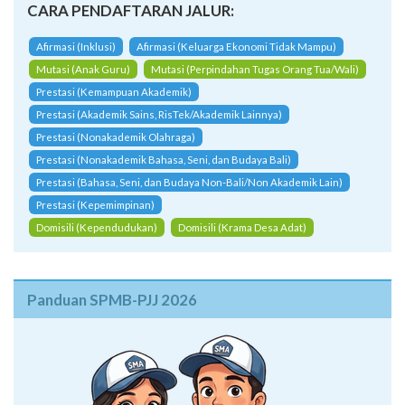
CARA PENDAFTARAN JALUR:
Afirmasi (Inklusi)
Afirmasi (Keluarga Ekonomi Tidak Mampu)
Mutasi (Anak Guru)
Mutasi (Perpindahan Tugas Orang Tua/Wali)
Prestasi (Kemampuan Akademik)
Prestasi (Akademik Sains, RisTek/Akademik Lainnya)
Prestasi (Nonakademik Olahraga)
Prestasi (Nonakademik Bahasa, Seni, dan Budaya Bali)
Prestasi (Bahasa, Seni, dan Budaya Non-Bali/Non Akademik Lain)
Prestasi (Kepemimpinan)
Domisili (Kependudukan)
Domisili (Krama Desa Adat)
Panduan SPMB-PJJ 2026