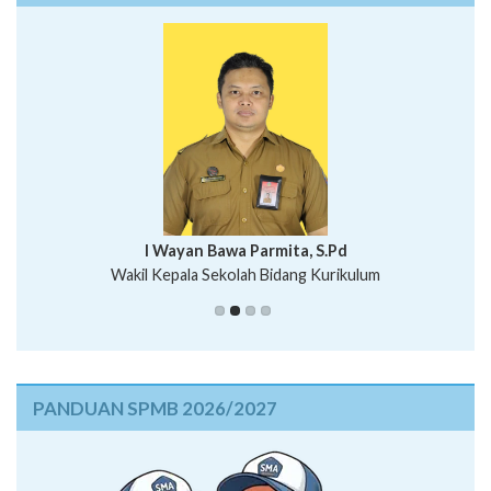
I Wayan Bawa Parmita, S.Pd
I Wayan Gede Aditya Pratita, S.Pd., M.Sn
Wakil Kepala Sekolah Bidang Kurikulum
Ni Wayan Nopi Sutantri, S.Pd.
Putu Suhartana, S.Pd.
PANDUAN SPMB 2026/2027