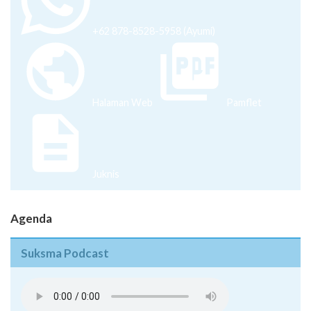
+62 878-8528-5958 (Ayumi)
Halaman Web
Pamflet
Juknis
Agenda
Suksma Podcast