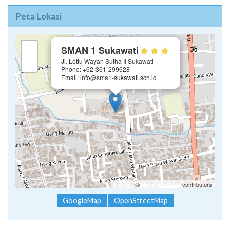
Peta Lokasi
×
+
SMAN 1 Sukawati
Jl. Lettu Wayan Sutha II Sukawati
−
Phone: +62-361-299628
Email: info@sma1-sukawati.sch.id
Leaflet
| ©
OpenStreetMap
contributors
GoogleMap
OpenStreetMap