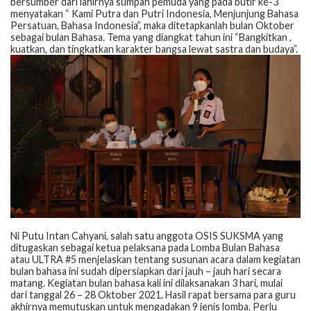
bersumber dari lahirnya sumpah pemuda yang pada butir ke-3
menyatakan “ Kami Putra dan Putri Indonesia, Menjunjung Bahasa
Persatuan, Bahasa Indonesia”, maka ditetapkanlah bulan Oktober
sebagai bulan Bahasa. Tema yang diangkat tahun ini “Bangkitkan ,
kuatkan, dan tingkatkan karakter bangsa lewat sastra dan budaya”.
Ni Putu Intan Cahyani, salah satu anggota OSIS SUKSMA yang
ditugaskan sebagai ketua pelaksana pada Lomba Bulan Bahasa
atau ULTRA #5 menjelaskan tentang susunan acara dalam kegiatan
bulan bahasa ini sudah dipersiapkan dari jauh – jauh hari secara
matang. Kegiatan bulan bahasa kali ini dilaksanakan 3 hari, mulai
dari tanggal 26 – 28 Oktober 2021. Hasil rapat bersama para guru
akhirnya memutuskan untuk mengadakan 9 jenis lomba. Perlu