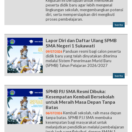
Kegiatan ini bertujuan untuk membekali
peserta didik baru agar lebih mengenal
lingkungan sekolah, mengembangkan potensi
diri, serta mempersiapkan diri mengikuti
proses pembelajaran.
berita
Lapor Diri dan Daftar Ulang SPMB
SMA Negeri 1 Sukawati
Panduan resmi bagi calon peserta
09/07/2026
didik baru yang telah dinyatakan diterima
melalui Sistem Penerimaan Murid Baru
(SPMB) Tahun Pelajaran 2026/2027
berita
SPMB PJJ SMA Resmi Dibuka:
Kesempatan Kembali Bersekolah
untuk Meraih Masa Depan Tanpa
Batas
Kembali sekolah, raih masa depan
06/07/2026
tanpa batas. SPMB PJJ SMA membuka
kesempatan bagi masyarakat untuk
melanjutkan pendidikan melalui pembelajaran
jarak jauh yang fleksibel, dengan SMAN 1