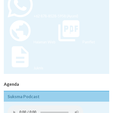
+62 878-8528-5958 (Ayumi)
Halaman Web
Pamflet
Juknis
Agenda
Suksma Podcast