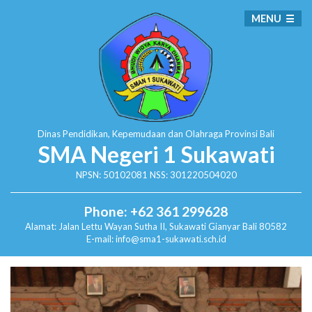
MENU
Dinas Pendidikan, Kepemudaan dan Olahraga
Provinsi Bali
SMA Negeri 1 Sukawati
NPSN: 50102081 NSS: 301220504020
Phone: +62 361 299628
Alamat:
Jalan Lettu Wayan Sutha II, Sukawati
Gianyar Bali 80582
E-mail: info@sma1-sukawati.sch.id