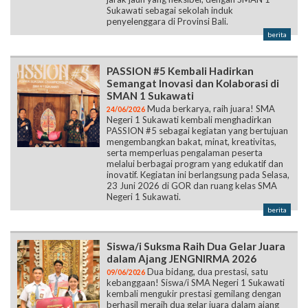
Sukawati sebagai sekolah induk
penyelenggara di Provinsi Bali.
berita
PASSION #5 Kembali Hadirkan
Semangat Inovasi dan Kolaborasi di
SMAN 1 Sukawati
Muda berkarya, raih juara! SMA
24/06/2026
Negeri 1 Sukawati kembali menghadirkan
PASSION #5 sebagai kegiatan yang bertujuan
mengembangkan bakat, minat, kreativitas,
serta memperluas pengalaman peserta
melalui berbagai program yang edukatif dan
inovatif. Kegiatan ini berlangsung pada Selasa,
23 Juni 2026 di GOR dan ruang kelas SMA
Negeri 1 Sukawati.
berita
Siswa/i Suksma Raih Dua Gelar Juara
dalam Ajang JENGNIRMA 2026
Dua bidang, dua prestasi, satu
09/06/2026
kebanggaan! Siswa/i SMA Negeri 1 Sukawati
kembali mengukir prestasi gemilang dengan
berhasil meraih dua gelar juara dalam ajang