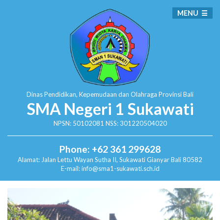
MENU
Dinas Pendidikan, Kepemudaan dan Olahraga
Provinsi Bali
SMA Negeri 1 Sukawati
NPSN: 50102081 NSS: 301220504020
Phone: +62 361 299628
Alamat:
Jalan Lettu Wayan Sutha II, Sukawati
Gianyar Bali 80582
E-mail: info@sma1-sukawati.sch.id