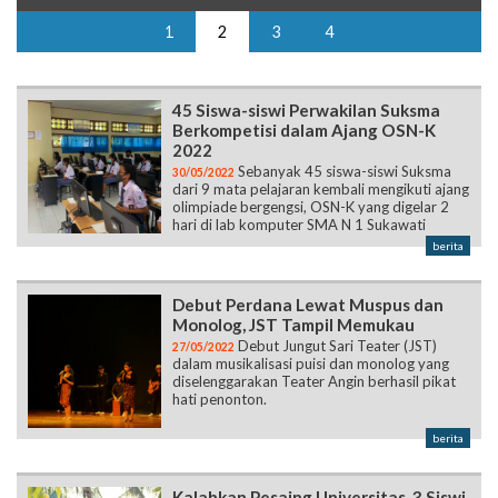
1
2
3
4
45 Siswa-siswi Perwakilan Suksma
Berkompetisi dalam Ajang OSN-K
2022
Sebanyak 45 siswa-siswi Suksma
30/05/2022
dari 9 mata pelajaran kembali mengikuti ajang
olimpiade bergengsi, OSN-K yang digelar 2
hari di lab komputer SMA N 1 Sukawati
berita
Debut Perdana Lewat Muspus dan
Monolog, JST Tampil Memukau
Debut Jungut Sari Teater (JST)
27/05/2022
dalam musikalisasi puisi dan monolog yang
diselenggarakan Teater Angin berhasil pikat
hati penonton.
berita
Kalahkan Pesaing Universitas, 3 Siswi