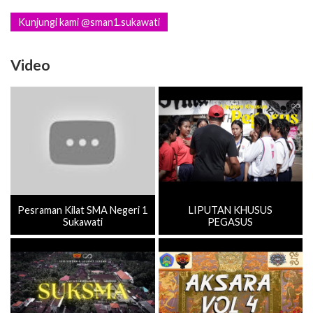
Kunjungi kami @sman1.sukawati
Video
Pesraman Kilat SMA Negeri 1
LIPUTAN KHUSUS
Sukawati
PEGASUS