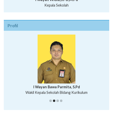
Kepala Sekolah
Profil
I Wayan Bawa Parmita, S.Pd
I Wayan Gede Aditya Pratita, S.Pd., M.Sn
Wakil Kepala Sekolah Bidang Kurikulum
Ni Wayan Nopi Sutantri, S.Pd.
Putu Suhartana, S.Pd.