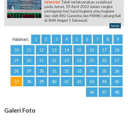
Telah terlaksanakan sosialisasi
30/04/2022
pada Jumat, 29 April 2022 dalam rangka
peringatan hari hand hygiene atau hygiene
day oleh RSU Ganesha dan PAMKI cabang Bali
di SMA Negeri 1 Sukawati.
berita
Halaman:
1
2
3
4
5
6
7
8
9
10
11
12
13
14
15
16
17
18
19
20
21
22
23
24
25
26
27
28
29
30
31
32
33
34
35
36
37
38
39
40
41
42
43
44
45
46
47
48
Galeri Foto