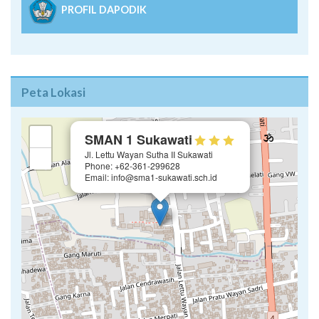
PROFIL DAPODIK
Peta Lokasi
×
+
SMAN 1 Sukawati
Jl. Lettu Wayan Sutha II Sukawati
−
Phone: +62-361-299628
Email: info@sma1-sukawati.sch.id