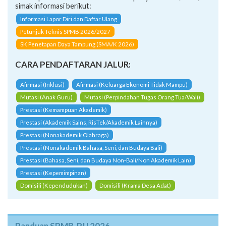
simak informasi berikut:
Informasi Lapor Diri dan Daftar Ulang
Petunjuk Teknis SPMB 2026/2027
SK Penetapan Daya Tampung (SMA/K 2026)
CARA PENDAFTARAN JALUR:
Afirmasi (Inklusi)
Afirmasi (Keluarga Ekonomi Tidak Mampu)
Mutasi (Anak Guru)
Mutasi (Perpindahan Tugas Orang Tua/Wali)
Prestasi (Kemampuan Akademik)
Prestasi (Akademik Sains, RisTek/Akademik Lainnya)
Prestasi (Nonakademik Olahraga)
Prestasi (Nonakademik Bahasa, Seni, dan Budaya Bali)
Prestasi (Bahasa, Seni, dan Budaya Non-Bali/Non Akademik Lain)
Prestasi (Kepemimpinan)
Domisili (Kependudukan)
Domisili (Krama Desa Adat)
Panduan SPMB-PJJ 2026