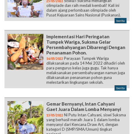
Siswa/i Suksma menangkan
25/05/2022
olimpiade dan raih medali kembali! Kali ini
dalam ajang perlombaan olimpiade oleh
Pusat Kejuaraan Sains Nasional (Puskanas).
berita
Implementasi Hari Peringatan
Tumpek Wariga, Suksma Gelar
Persembahyangan Dibarengi Dengan
Penanaman Pohon.
Perayaan Tumpek Wariga
16/05/2022
dilaksanakan pada 14 Mei 2022 dihadiri oleh
para pengurus kelas juga gugu. Tak hanya
melaksanakan persembahyangan namun juga
dilaksanakan penanaman pohon guna
melestarikan lingkungan sekolah.
berita
Gemar Bernyanyi, Intan Cahyani
Gaet Juara Dalam Lomba Menyanyi
Ni Putu Intan Cahyani, siswi Suksma
13/05/2022
yang berhasil meraih Juara 1 dalam lomba
menyanyi dari Kencana Draw Art, dengan
kategori D (SMP/SMA/Umum) tingkat