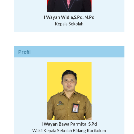
I Wayan Widia,S.Pd.,M.Pd
Kepala Sekolah
Profil
I Wayan Bawa Parmita, S.Pd
I Wayan Gede Aditya Pratita, S.Pd., M.Sn
Wakil Kepala Sekolah Bidang Kurikulum
Ni Wayan Nopi Sutantri, S.Pd.
Putu Suhartana, S.Pd.