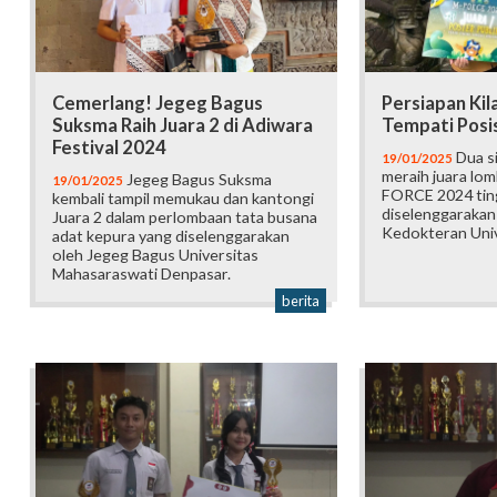
Cemerlang! Jegeg Bagus
Persiapan Kil
Suksma Raih Juara 2 di Adiwara
Tempati Posis
Festival 2024
Dua si
19/01/2025
meraih juara lom
Jegeg Bagus Suksma
19/01/2025
FORCE 2024 ting
kembali tampil memukau dan kantongi
diselenggarakan
Juara 2 dalam perlombaan tata busana
Kedokteran Univ
adat kepura yang diselenggarakan
oleh Jegeg Bagus Universitas
Mahasaraswati Denpasar.
berita