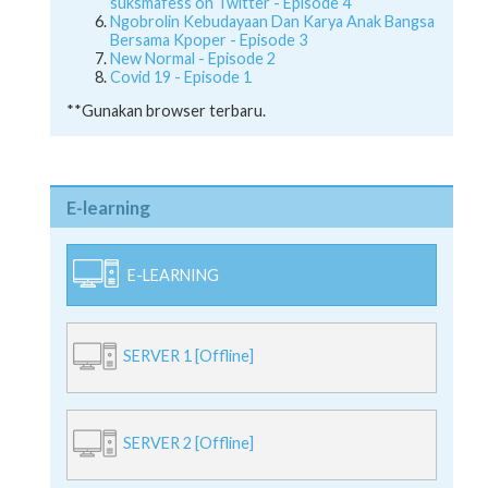
suksmafess on Twitter - Episode 4
Ngobrolin Kebudayaan Dan Karya Anak Bangsa
Bersama Kpoper - Episode 3
New Normal - Episode 2
Covid 19 - Episode 1
**Gunakan browser terbaru.
E-learning
E-LEARNING
SERVER 1 [Offline]
SERVER 2 [Offline]