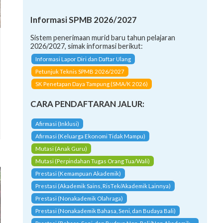
Informasi SPMB 2026/2027
Sistem penerimaan murid baru tahun pelajaran
2026/2027, simak informasi berikut:
Informasi Lapor Diri dan Daftar Ulang
Petunjuk Teknis SPMB 2026/2027
SK Penetapan Daya Tampung (SMA/K 2026)
CARA PENDAFTARAN JALUR:
Afirmasi (Inklusi)
Afirmasi (Keluarga Ekonomi Tidak Mampu)
Mutasi (Anak Guru)
Mutasi (Perpindahan Tugas Orang Tua/Wali)
Prestasi (Kemampuan Akademik)
Prestasi (Akademik Sains, RisTek/Akademik Lainnya)
Prestasi (Nonakademik Olahraga)
Prestasi (Nonakademik Bahasa, Seni, dan Budaya Bali)