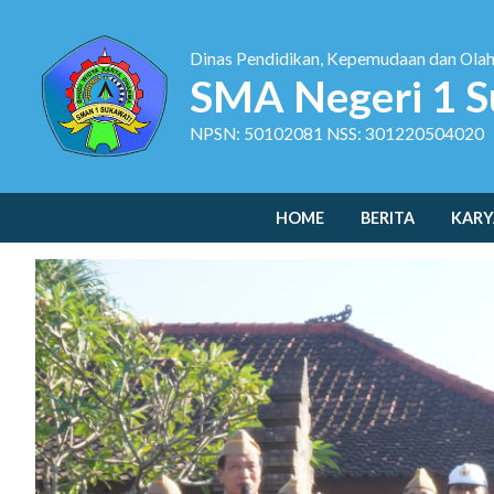
Dinas Pendidikan, Kepemudaan dan Ola
SMA Negeri 1 S
NPSN: 50102081 NSS: 301220504020
HOME
BERITA
KARY