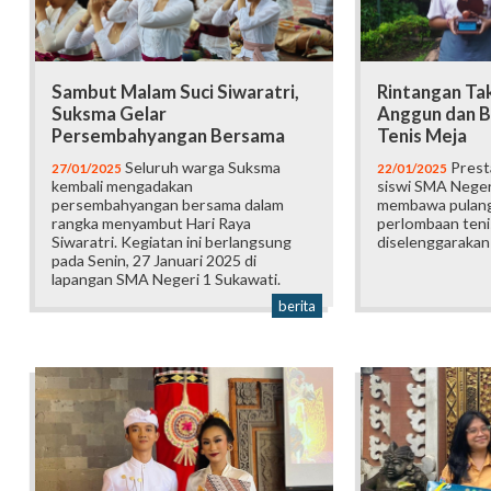
Sambut Malam Suci Siwaratri,
Rintangan Ta
Suksma Gelar
Anggun dan B
Persembahyangan Bersama
Tenis Meja
Seluruh warga Suksma
Presta
27/01/2025
22/01/2025
kembali mengadakan
siswi SMA Neger
persembahyangan bersama dalam
membawa pulang 
rangka menyambut Hari Raya
perlombaan teni
Siwaratri. Kegiatan ini berlangsung
diselenggarakan
pada Senin, 27 Januari 2025 di
lapangan SMA Negeri 1 Sukawati.
berita