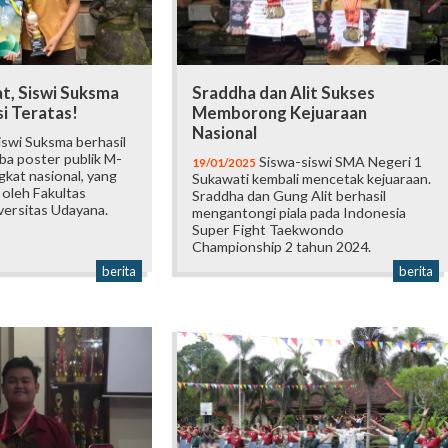
at, Siswi Suksma
Sraddha dan Alit Sukses
i Teratas!
Memborong Kejuaraan
Nasional
swi Suksma berhasil
ba poster publik M-
Siswa-siswi SMA Negeri 1
19/01/2025
kat nasional, yang
Sukawati kembali mencetak kejuaraan.
 oleh Fakultas
Sraddha dan Gung Alit berhasil
ersitas Udayana.
mengantongi piala pada Indonesia
Super Fight Taekwondo
Championship 2 tahun 2024.
berita
berita