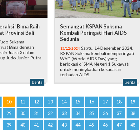
Beraksi! Bima Raih
Semangat KSPAN Suksma
t Provinsi Bali
Kembali Peringati Hari AIDS
Sedunia
 judo Suksma
gnya! Bima dengan
Sabtu, 14 Desember 2024,
15/12/2024
raih Juara 3 dalam
KSPAN Suksma kembali memperingati
Cup Judo Junior Putra
WAD (World AIDS Day) yang
berlokasi di SMA Negeri 1 Sukawati
untuk meningkatkan kesadaran
terhadap AIDS.
berita
berita
10
11
12
13
14
15
16
17
18
19
29
30
31
32
33
34
35
36
37
38
39
40
41
42
43
44
45
46
47
48