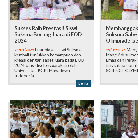
Sukses Raih Prestasi! Siswi
Membanggakan
Suksma Borong Juara di EOD
Suksma Sabet
2024
Olimpiade Ge
Luar biasa, siswi Suksma
Mengin
29/01/2025
29/01/2025
kembali tunjukkan kemampuan dan
Mang Adi sukses
kreasi dengan sabet juara pada EOD
Emas dan Perak 
2024 yang diselenggarakan oleh
tingkat nasional
Universitas PGRI Mahadewa
SCIENCE OLYM
Indonesia.
berita