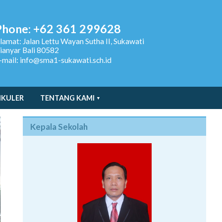
Phone: +62 361 299628
lamat:
Jalan Lettu Wayan Sutha II, Sukawati
ianyar Bali 80582
-mail: info@sma1-sukawati.sch.id
IKULER
TENTANG KAMI
Kepala Sekolah