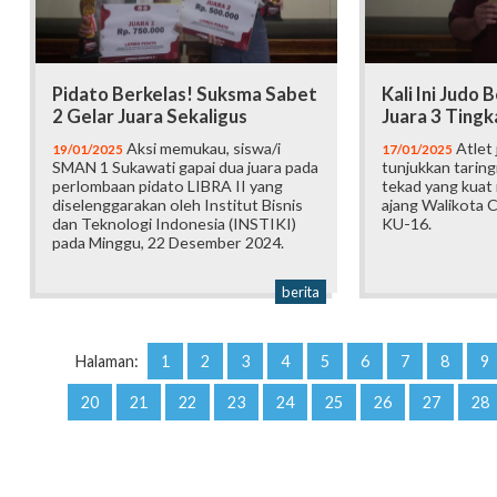
Pidato Berkelas! Suksma Sabet
Kali Ini Judo 
2 Gelar Juara Sekaligus
Juara 3 Tingka
Aksi memukau, siswa/i
Atlet
19/01/2025
17/01/2025
SMAN 1 Sukawati gapai dua juara pada
tunjukkan tarin
perlombaan pidato LIBRA II yang
tekad yang kuat 
diselenggarakan oleh Institut Bisnis
ajang Walikota 
dan Teknologi Indonesia (INSTIKI)
KU-16.
pada Minggu, 22 Desember 2024.
berita
Halaman:
1
2
3
4
5
6
7
8
9
20
21
22
23
24
25
26
27
28