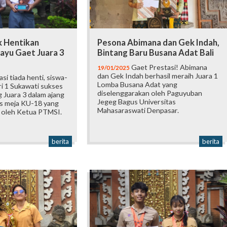
k Hentikan
Pesona Abimana dan Gek Indah,
ayu Gaet Juara 3
Bintang Baru Busana Adat Bali
Gaet Prestasi! Abimana
19/01/2025
dan Gek Indah berhasil meraih Juara 1
si tiada henti, siswa-
Lomba Busana Adat yang
i 1 Sukawati sukses
diselenggarakan oleh Paguyuban
Juara 3 dalam ajang
Jegeg Bagus Universitas
s meja KU-18 yang
Mahasaraswati Denpasar.
 oleh Ketua PTMSI.
berita
berita