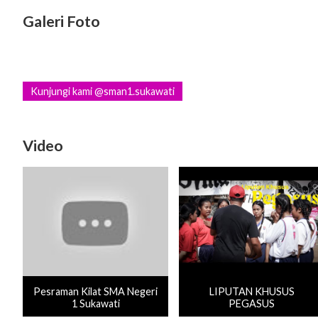
Galeri Foto
Kunjungi kami @sman1.sukawati
Video
Pesraman Kilat SMA Negeri
LIPUTAN KHUSUS
1 Sukawati
PEGASUS