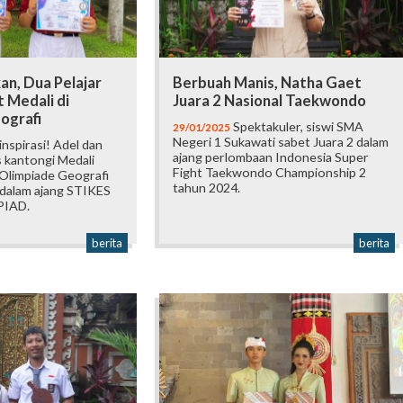
, Dua Pelajar
Berbuah Manis, Natha Gaet
 Medali di
Juara 2 Nasional Taekwondo
ografi
Spektakuler, siswi SMA
29/01/2025
Negeri 1 Sukawati sabet Juara 2 dalam
spirasi! Adel dan
ajang perlombaan Indonesia Super
 kantongi Medali
Fight Taekwondo Championship 2
Olimpiade Geografi
tahun 2024.
 dalam ajang STIKES
PIAD.
berita
berita