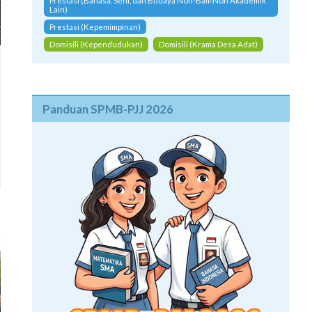
Prestasi (Bahasa, Seni, dan Budaya Non-Bali/Non Akademik
Lain)
Prestasi (Kepemimpinan)
Domisili (Kependudukan)
Domisili (Krama Desa Adat)
Panduan SPMB-PJJ 2026