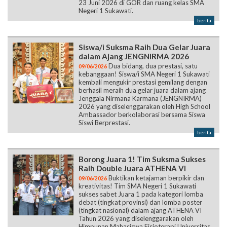
23 Juni 2026 di GOR dan ruang kelas SMA
Negeri 1 Sukawati.
berita
Siswa/i Suksma Raih Dua Gelar Juara
dalam Ajang JENGNIRMA 2026
Dua bidang, dua prestasi, satu
09/06/2026
kebanggaan! Siswa/i SMA Negeri 1 Sukawati
kembali mengukir prestasi gemilang dengan
berhasil meraih dua gelar juara dalam ajang
Jenggala Nirmana Karmana (JENGNIRMA)
2026 yang diselenggarakan oleh High School
Ambassador berkolaborasi bersama Siswa
Siswi Berprestasi.
berita
Borong Juara 1! Tim Suksma Sukses
Raih Double Juara ATHENA VI
Buktikan ketajaman berpikir dan
09/06/2026
kreativitas! Tim SMA Negeri 1 Sukawati
sukses sabet Juara 1 pada kategori lomba
debat (tingkat provinsi) dan lomba poster
(tingkat nasional) dalam ajang ATHENA VI
Tahun 2026 yang diselenggarakan oleh
Himpunan Mahasiswa Fisioterapi Universitas