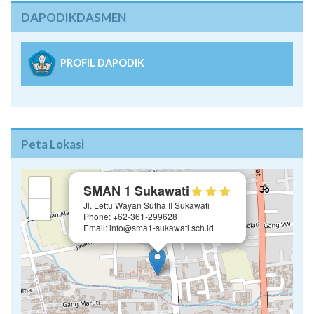
DAPODIKDASMEN
PROFIL DAPODIK
Peta Lokasi
×
+
SMAN 1 Sukawati
Jl. Lettu Wayan Sutha II Sukawati
−
Phone: +62-361-299628
Email: info@sma1-sukawati.sch.id