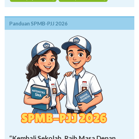
Domisili (Kependudukan)
Domisili (Krama Desa Adat)
Panduan SPMB-PJJ 2026