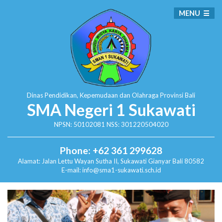
MENU
Dinas Pendidikan, Kepemudaan dan Olahraga
Provinsi Bali
SMA Negeri 1 Sukawati
NPSN: 50102081 NSS: 301220504020
Phone: +62 361 299628
Alamat:
Jalan Lettu Wayan Sutha II, Sukawati
Gianyar Bali 80582
E-mail: info@sma1-sukawati.sch.id