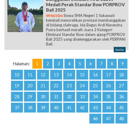
Medali Perak Standar Bow PORPROV
Bali 2025
Siswa SMA Negeri 1 Sukawati
09/06/2026
kembali menorehkan prestasi membanggakan
di bidang olahraga. Ida Bagus Ardi Narendra
Putra berhasil meraih Juara 2 Kategori
Eliminasi Standar Bow dalam ajang PORPROV
Bali 2025 yang diselenggarakan oleh PERPANI
Bali.
berita
Halaman:
1
2
3
4
5
6
7
8
9
10
11
12
13
14
15
16
17
18
19
20
21
22
23
24
25
26
27
28
29
30
31
32
33
34
35
36
37
38
39
40
41
42
43
44
45
46
47
48