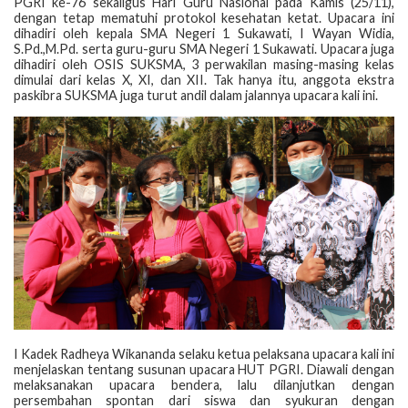
PGRI ke-76 sekaligus Hari Guru Nasional pada Kamis (25/11),
dengan tetap mematuhi protokol kesehatan ketat. Upacara ini
dihadiri oleh kepala SMA Negeri 1 Sukawati, I Wayan Widia,
S.Pd.,M.Pd. serta guru-guru SMA Negeri 1 Sukawati. Upacara juga
dihadiri oleh OSIS SUKSMA, 3 perwakilan masing-masing kelas
dimulai dari kelas X, XI, dan XII. Tak hanya itu, anggota ekstra
paskibra SUKSMA juga turut andil dalam jalannya upacara kali ini.
I Kadek Radheya Wikananda selaku ketua pelaksana upacara kali ini
menjelaskan tentang susunan upacara HUT PGRI. Diawali dengan
melaksanakan upacara bendera, lalu dilanjutkan dengan
persembahan spontan dari siswa dan syukuran dengan