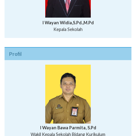
I Wayan Widia,S.Pd.,M.Pd
Kepala Sekolah
Profil
I Wayan Bawa Parmita, S.Pd
I Wayan Gede Aditya Pratita, S.Pd., M.Sn
Wakil Kepala Sekolah Bidang Kurikulum
Ni Wayan Nopi Sutantri, S.Pd.