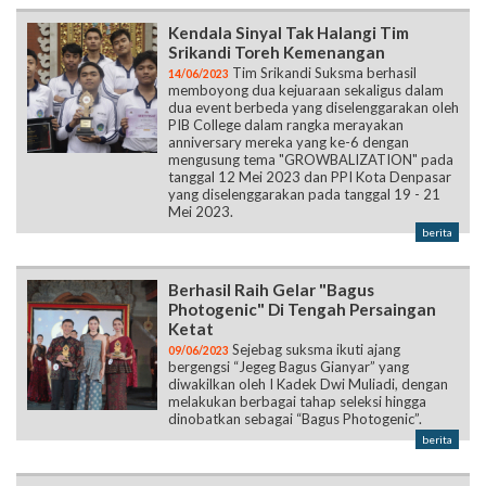
Kendala Sinyal Tak Halangi Tim
Srikandi Toreh Kemenangan
Tim Srikandi Suksma berhasil
14/06/2023
memboyong dua kejuaraan sekaligus dalam
dua event berbeda yang diselenggarakan oleh
PIB College dalam rangka merayakan
anniversary mereka yang ke-6 dengan
mengusung tema "GROWBALIZATION" pada
tanggal 12 Mei 2023 dan PPI Kota Denpasar
yang diselenggarakan pada tanggal 19 - 21
Mei 2023.
berita
Berhasil Raih Gelar "Bagus
Photogenic" Di Tengah Persaingan
Ketat
Sejebag suksma ikuti ajang
09/06/2023
bergengsi “Jegeg Bagus Gianyar” yang
diwakilkan oleh I Kadek Dwi Muliadi, dengan
melakukan berbagai tahap seleksi hingga
dinobatkan sebagai “Bagus Photogenic”.
berita