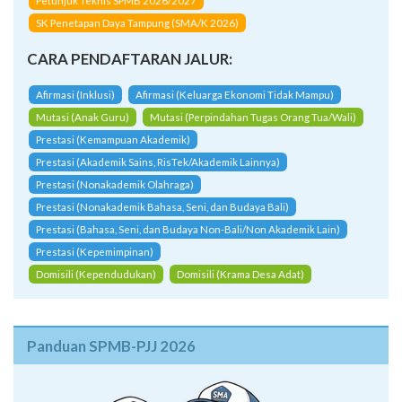
Petunjuk Teknis SPMB 2026/2027
SK Penetapan Daya Tampung (SMA/K 2026)
CARA PENDAFTARAN JALUR:
Afirmasi (Inklusi)
Afirmasi (Keluarga Ekonomi Tidak Mampu)
Mutasi (Anak Guru)
Mutasi (Perpindahan Tugas Orang Tua/Wali)
Prestasi (Kemampuan Akademik)
Prestasi (Akademik Sains, RisTek/Akademik Lainnya)
Prestasi (Nonakademik Olahraga)
Prestasi (Nonakademik Bahasa, Seni, dan Budaya Bali)
Prestasi (Bahasa, Seni, dan Budaya Non-Bali/Non Akademik Lain)
Prestasi (Kepemimpinan)
Domisili (Kependudukan)
Domisili (Krama Desa Adat)
Panduan SPMB-PJJ 2026