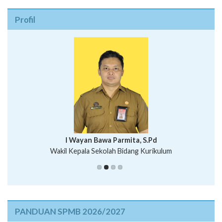
Profil
I Wayan Bawa Parmita, S.Pd
I Wayan Gede Aditya Pratita, S.Pd., M.Sn
Wakil Kepala Sekolah Bidang Kurikulum
Ni Wayan Nopi Sutantri, S.Pd.
Putu Suhartana, S.Pd.
PANDUAN SPMB 2026/2027