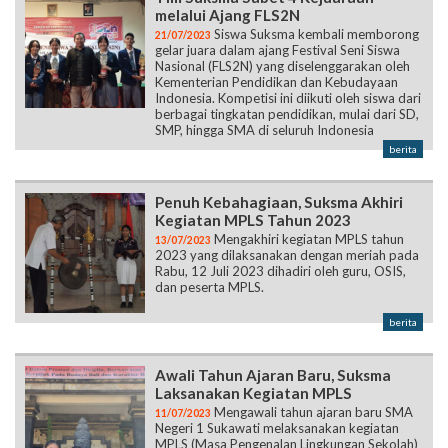
melalui Ajang FLS2N
Siswa Suksma kembali memborong
21/07/2023
gelar juara dalam ajang Festival Seni Siswa
Nasional (FLS2N) yang diselenggarakan oleh
Kementerian Pendidikan dan Kebudayaan
Indonesia. Kompetisi ini diikuti oleh siswa dari
berbagai tingkatan pendidikan, mulai dari SD,
SMP, hingga SMA di seluruh Indonesia
berita
Penuh Kebahagiaan, Suksma Akhiri
Kegiatan MPLS Tahun 2023
Mengakhiri kegiatan MPLS tahun
13/07/2023
2023 yang dilaksanakan dengan meriah pada
Rabu, 12 Juli 2023 dihadiri oleh guru, OSIS,
dan peserta MPLS.
berita
Awali Tahun Ajaran Baru, Suksma
Laksanakan Kegiatan MPLS
Mengawali tahun ajaran baru SMA
11/07/2023
Negeri 1 Sukawati melaksanakan kegiatan
MPLS (Masa Pengenalan Lingkungan Sekolah)