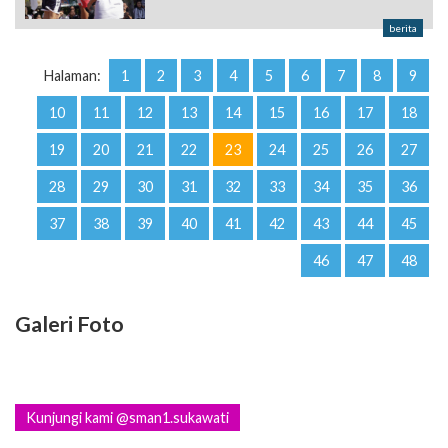
berita
Halaman:
1
2
3
4
5
6
7
8
9
10
11
12
13
14
15
16
17
18
19
20
21
22
23
24
25
26
27
28
29
30
31
32
33
34
35
36
37
38
39
40
41
42
43
44
45
46
47
48
Galeri Foto
Kunjungi kami @sman1.sukawati