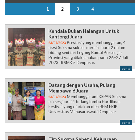
1
2
3
4
Kendala Bukan Halangan Untuk
Kantongi Juara
Prestasi yang membanggakan, 4
23/07/2023
siswi Suksma sukses meraih Juara 2 dalam
bidang seni tari Legong Kuntul Porsenijar
Provinsi yang dilaksanakan pada 26–27 Juli
2023 di SMK 5 Denpasar.
berita
Datang dengan Usaha, Pulang
Membawa 6 Juara
Membanggakan! KSPAN Suksma
23/07/2023
sukses juarai 4 bidang lomba Hardiknas
Festival yang diadakan oleh BEM FKIP
Universitas Mahasaraswati Denpasar
berita
Tim Suksma Sabet 4 Kejuaraan