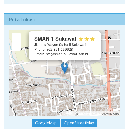
Peta Lokasi
×
+
SMAN 1 Sukawati
Jl. Lettu Wayan Sutha II Sukawati
−
Phone: +62-361-299628
Email: info@sma1-sukawati.sch.id
Leaflet
| ©
OpenStreetMap
contributors
GoogleMap
OpenStreetMap