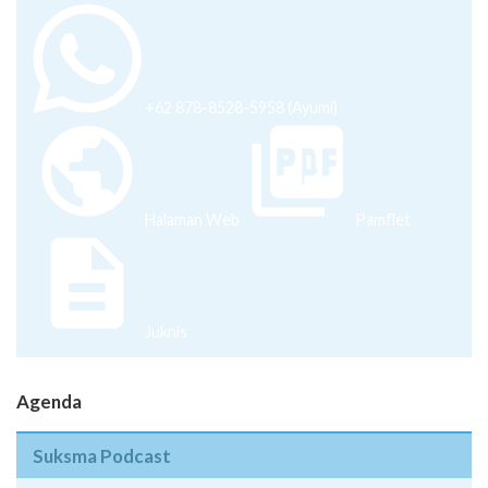
+62 878-8528-5958 (Ayumi)
Halaman Web
Pamflet
Juknis
Agenda
Suksma Podcast