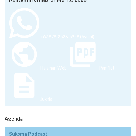
+62 878-8528-5958 (Ayumi)
Halaman Web
Pamflet
Juknis
Agenda
Suksma Podcast