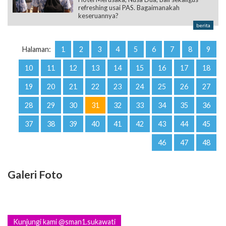
refreshing usai PAS. Bagaimanakah
keseruannya?
berita
Halaman:
1
2
3
4
5
6
7
8
9
10
11
12
13
14
15
16
17
18
19
20
21
22
23
24
25
26
27
28
29
30
31
32
33
34
35
36
37
38
39
40
41
42
43
44
45
46
47
48
Galeri Foto
Kunjungi kami @sman1.sukawati