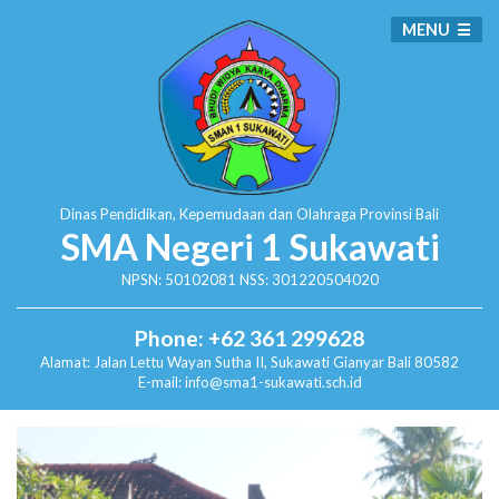
MENU
Dinas Pendidikan, Kepemudaan dan Olahraga
Provinsi Bali
SMA Negeri 1 Sukawati
NPSN: 50102081 NSS: 301220504020
Phone: +62 361 299628
Alamat:
Jalan Lettu Wayan Sutha II, Sukawati
Gianyar Bali 80582
E-mail: info@sma1-sukawati.sch.id