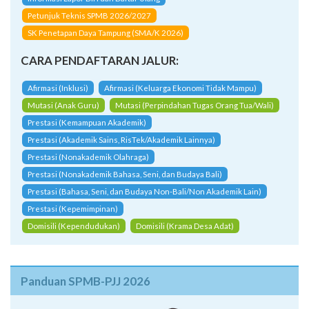
Petunjuk Teknis SPMB 2026/2027
SK Penetapan Daya Tampung (SMA/K 2026)
CARA PENDAFTARAN JALUR:
Afirmasi (Inklusi)
Afirmasi (Keluarga Ekonomi Tidak Mampu)
Mutasi (Anak Guru)
Mutasi (Perpindahan Tugas Orang Tua/Wali)
Prestasi (Kemampuan Akademik)
Prestasi (Akademik Sains, RisTek/Akademik Lainnya)
Prestasi (Nonakademik Olahraga)
Prestasi (Nonakademik Bahasa, Seni, dan Budaya Bali)
Prestasi (Bahasa, Seni, dan Budaya Non-Bali/Non Akademik Lain)
Prestasi (Kepemimpinan)
Domisili (Kependudukan)
Domisili (Krama Desa Adat)
Panduan SPMB-PJJ 2026