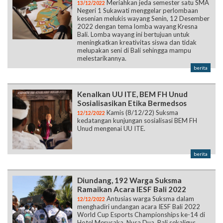
Meriahkan jeda semester satu SMA
13/12/2022
Negeri 1 Sukawati menggelar perlombaan
kesenian melukis wayang Senin, 12 Desember
2022 dengan tema lomba wayang Kresna
Bali. Lomba wayang ini bertujuan untuk
meningkatkan kreativitas siswa dan tidak
melupakan seni di Bali sehingga mampu
melestarikannya.
berita
Kenalkan UU ITE, BEM FH Unud
Sosialisasikan Etika Bermedsos
Kamis (8/12/22) Suksma
12/12/2022
kedatangan kunjungan sosialisasi BEM FH
Unud mengenai UU ITE.
berita
Diundang, 192 Warga Suksma
Ramaikan Acara IESF Bali 2022
Antusias warga Suksma dalam
12/12/2022
menghadiri undangan acara IESF Bali 2022
World Cup Esports Championships ke-14 di
Hotel Merusaka, Nusa Dua, Bali sekaligus