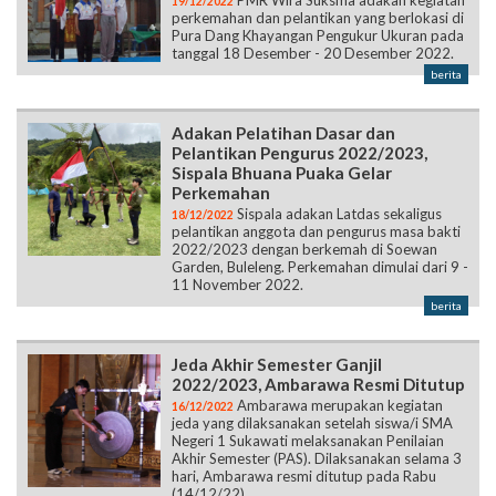
PMR Wira Suksma adakan kegiatan
19/12/2022
perkemahan dan pelantikan yang berlokasi di
Pura Dang Khayangan Pengukur Ukuran pada
tanggal 18 Desember - 20 Desember 2022.
berita
Adakan Pelatihan Dasar dan
Pelantikan Pengurus 2022/2023,
Sispala Bhuana Puaka Gelar
Perkemahan
Sispala adakan Latdas sekaligus
18/12/2022
pelantikan anggota dan pengurus masa bakti
2022/2023 dengan berkemah di Soewan
Garden, Buleleng. Perkemahan dimulai dari 9 -
11 November 2022.
berita
Jeda Akhir Semester Ganjil
2022/2023, Ambarawa Resmi Ditutup
Ambarawa merupakan kegiatan
16/12/2022
jeda yang dilaksanakan setelah siswa/i SMA
Negeri 1 Sukawati melaksanakan Penilaian
Akhir Semester (PAS). Dilaksanakan selama 3
hari, Ambarawa resmi ditutup pada Rabu
(14/12/22)