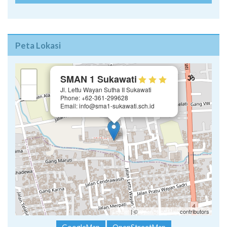
Peta Lokasi
×
+
SMAN 1 Sukawati
Jl. Lettu Wayan Sutha II Sukawati
−
Phone: +62-361-299628
Email: info@sma1-sukawati.sch.id
Leaflet
| ©
OpenStreetMap
contributors