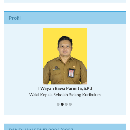
Profil
I Wayan Bawa Parmita, S.Pd
I Wayan Gede Aditya Pratita, S.Pd., M.Sn
Wakil Kepala Sekolah Bidang Kurikulum
Ni Wayan Nopi Sutantri, S.Pd.
Putu Suhartana, S.Pd.