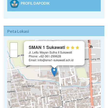
PROFIL DAPODIK
Peta Lokasi
×
+
SMAN 1 Sukawati
Jl. Lettu Wayan Sutha II Sukawati
−
Phone: +62-361-299628
Email: info@sma1-sukawati.sch.id