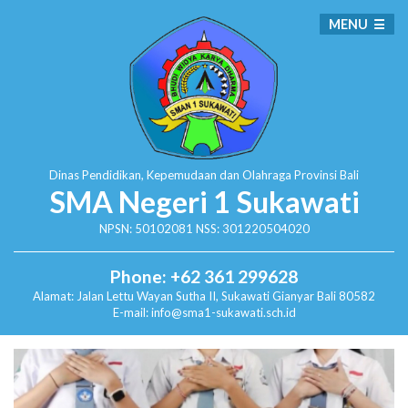
MENU
Dinas Pendidikan, Kepemudaan dan Olahraga
Provinsi Bali
SMA Negeri 1 Sukawati
NPSN: 50102081 NSS: 301220504020
Phone: +62 361 299628
Alamat:
Jalan Lettu Wayan Sutha II, Sukawati
Gianyar Bali 80582
E-mail: info@sma1-sukawati.sch.id