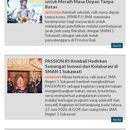
untuk Meraih Masa Depan Tanpa
Batas
Kembali sekolah, raih masa depan
06/07/2026
tanpa batas. SPMB PJJ SMA membuka
kesempatan bagi masyarakat untuk
melanjutkan pendidikan melalui pembelajaran
jarak jauh yang fleksibel, dengan SMAN 1
Sukawati sebagai sekolah induk
penyelenggara di Provinsi Bali.
berita
PASSION #5 Kembali Hadirkan
Semangat Inovasi dan Kolaborasi di
SMAN 1 Sukawati
Muda berkarya, raih juara! SMA
24/06/2026
Negeri 1 Sukawati kembali menghadirkan
PASSION #5 sebagai kegiatan yang bertujuan
mengembangkan bakat, minat, kreativitas,
serta memperluas pengalaman peserta
melalui berbagai program yang edukatif dan
inovatif. Kegiatan ini berlangsung pada Selasa,
23 Juni 2026 di GOR dan ruang kelas SMA
Negeri 1 Sukawati.
berita