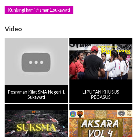
Kunjungi kami @sman1.sukawati
Video
Pesraman Kilat SMA Negeri 1
LIPUTAN KHUSUS
Sukawati
PEGASUS