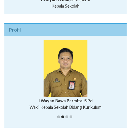
Kepala Sekolah
Profil
I Wayan Bawa Parmita, S.Pd
I Wayan Gede Aditya Pratita, S.Pd., M.Sn
Wakil Kepala Sekolah Bidang Kurikulum
Ni Wayan Nopi Sutantri, S.Pd.
Putu Suhartana, S.Pd.