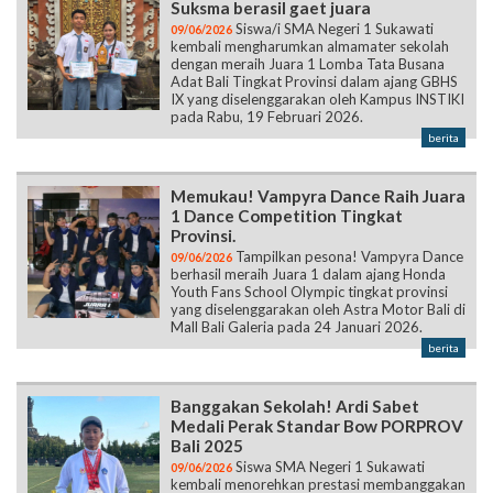
Suksma berasil gaet juara
Siswa/i SMA Negeri 1 Sukawati
09/06/2026
kembali mengharumkan almamater sekolah
dengan meraih Juara 1 Lomba Tata Busana
Adat Bali Tingkat Provinsi dalam ajang GBHS
IX yang diselenggarakan oleh Kampus INSTIKI
pada Rabu, 19 Februari 2026.
berita
Memukau! Vampyra Dance Raih Juara
1 Dance Competition Tingkat
Provinsi.
Tampilkan pesona! Vampyra Dance
09/06/2026
berhasil meraih Juara 1 dalam ajang Honda
Youth Fans School Olympic tingkat provinsi
yang diselenggarakan oleh Astra Motor Bali di
Mall Bali Galeria pada 24 Januari 2026.
berita
Banggakan Sekolah! Ardi Sabet
Medali Perak Standar Bow PORPROV
Bali 2025
Siswa SMA Negeri 1 Sukawati
09/06/2026
kembali menorehkan prestasi membanggakan