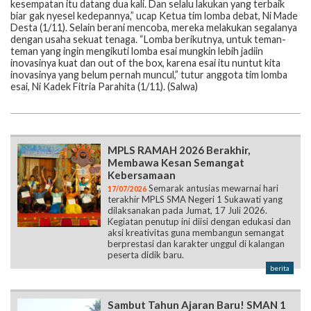
kesempatan itu datang dua kali. Dan selalu lakukan yang terbaik
biar gak nyesel kedepannya,” ucap Ketua tim lomba debat, Ni Made
Desta (1/11). Selain berani mencoba, mereka melakukan segalanya
dengan usaha sekuat tenaga. “Lomba berikutnya, untuk teman-
teman yang ingin mengikuti lomba esai mungkin lebih jadiin
inovasinya kuat dan out of the box, karena esai itu nuntut kita
inovasinya yang belum pernah muncul,” tutur anggota tim lomba
esai, Ni Kadek Fitria Parahita (1/11). (Salwa)
MPLS RAMAH 2026 Berakhir,
Membawa Kesan Semangat
Kebersamaan
Semarak antusias mewarnai hari
17/07/2026
terakhir MPLS SMA Negeri 1 Sukawati yang
dilaksanakan pada Jumat, 17 Juli 2026.
Kegiatan penutup ini diisi dengan edukasi dan
aksi kreativitas guna membangun semangat
berprestasi dan karakter unggul di kalangan
peserta didik baru.
berita
Sambut Tahun Ajaran Baru! SMAN 1