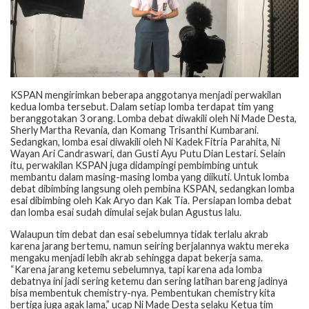
KSPAN mengirimkan beberapa anggotanya menjadi perwakilan
kedua lomba tersebut. Dalam setiap lomba terdapat tim yang
beranggotakan 3 orang. Lomba debat diwakili oleh Ni Made Desta,
Sherly Martha Revania, dan Komang Trisanthi Kumbarani.
Sedangkan, lomba esai diwakili oleh Ni Kadek Fitria Parahita, Ni
Wayan Ari Candraswari, dan Gusti Ayu Putu Dian Lestari. Selain
itu, perwakilan KSPAN juga didampingi pembimbing untuk
membantu dalam masing-masing lomba yang diikuti. Untuk lomba
debat dibimbing langsung oleh pembina KSPAN, sedangkan lomba
esai dibimbing oleh Kak Aryo dan Kak Tia. Persiapan lomba debat
dan lomba esai sudah dimulai sejak bulan Agustus lalu.
Walaupun tim debat dan esai sebelumnya tidak terlalu akrab
karena jarang bertemu, namun seiring berjalannya waktu mereka
mengaku menjadi lebih akrab sehingga dapat bekerja sama.
“Karena jarang ketemu sebelumnya, tapi karena ada lomba
debatnya ini jadi sering ketemu dan sering latihan bareng jadinya
bisa membentuk chemistry-nya. Pembentukan chemistry kita
bertiga juga agak lama,” ucap Ni Made Desta selaku Ketua tim