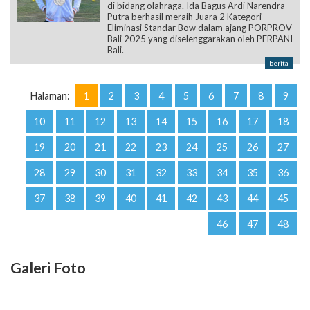
di bidang olahraga. Ida Bagus Ardi Narendra
Putra berhasil meraih Juara 2 Kategori
Eliminasi Standar Bow dalam ajang PORPROV
Bali 2025 yang diselenggarakan oleh PERPANI
Bali.
berita
Halaman:
1
2
3
4
5
6
7
8
9
10
11
12
13
14
15
16
17
18
19
20
21
22
23
24
25
26
27
28
29
30
31
32
33
34
35
36
37
38
39
40
41
42
43
44
45
46
47
48
Galeri Foto