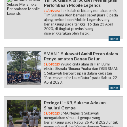
Tim Suksma Xion Sukses Menangkan
Perlombaan Mobile Legends
Tak kalah di bidang non akademik,
30/04/2023
Tim Suksma Xion berhasil sabet juara 3 pada
ajang perlombaan Mobile Legends yang
berlangsung pada tanggal 16 dan 23 April
2023, di tingkat provinsi yang
diselenggarakan oleh Instiki.
berita
SMAN 1 Sukawati Ambil Peran dalam
Penyelamatan Danau Batur
Wujud cinta alam di Hari Bumi,
29/04/2023
ekstra Sispala Bhuana Puaka dan OSIS SMAN
1 Sukawati berpartisipasi dalam kegiatan
“Eco-enzyme for Lake Batur” pada Sabtu, 22
April 2023.
berita
Peringati HKB, Suksma Adakan
Simulasi Gempa
SMA Negeri 1 Sukawati
29/04/2023
mengadakan simulasi gempa yang
berlangsung pada Rabu, 26 April 2023 untuk
memperingati Hari Kesiapsiagaan Bencana