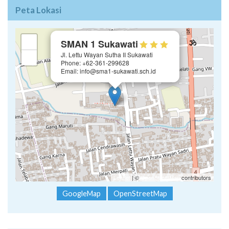
Peta Lokasi
×
+
SMAN 1 Sukawati
Jl. Lettu Wayan Sutha II Sukawati
−
Phone: +62-361-299628
Email: info@sma1-sukawati.sch.id
Leaflet
| ©
OpenStreetMap
contributors
GoogleMap
OpenStreetMap