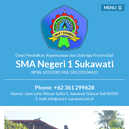
MENU
Dinas Pendidikan, Kepemudaan dan Olahraga
Provinsi Bali
SMA Negeri 1 Sukawati
NPSN: 50102081 NSS: 301220504020
Phone: +62 361 299628
Alamat:
Jalan Lettu Wayan Sutha II, Sukawati
Gianyar Bali 80582
E-mail: info@sma1-sukawati.sch.id