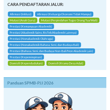
CARA PENDAFTARAN JALUR:
Afirmasi (Inklusi)
Afirmasi (Keluarga Ekonomi Tidak Mampu)
Mutasi (Anak Guru)
Mutasi (Perpindahan Tugas Orang Tua/Wali)
Prestasi (Kemampuan Akademik)
Prestasi (Akademik Sains, RisTek/Akademik Lainnya)
Prestasi (Nonakademik Olahraga)
Prestasi (Nonakademik Bahasa, Seni, dan Budaya Bali)
Prestasi (Bahasa, Seni, dan Budaya Non-Bali/Non Akademik Lain)
Prestasi (Kepemimpinan)
Domisili (Kependudukan)
Domisili (Krama Desa Adat)
Panduan SPMB-PJJ 2026