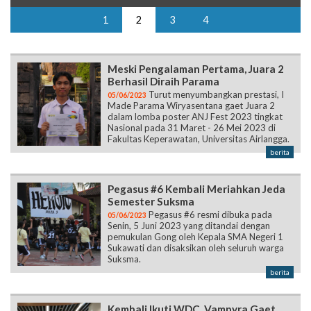
1
2
3
4
Meski Pengalaman Pertama, Juara 2
Berhasil Diraih Parama
Turut menyumbangkan prestasi, I
05/06/2023
Made Parama Wiryasentana gaet Juara 2
dalam lomba poster ANJ Fest 2023 tingkat
Nasional pada 31 Maret - 26 Mei 2023 di
Fakultas Keperawatan, Universitas Airlangga.
berita
Pegasus #6 Kembali Meriahkan Jeda
Semester Suksma
Pegasus #6 resmi dibuka pada
05/06/2023
Senin, 5 Juni 2023 yang ditandai dengan
pemukulan Gong oleh Kepala SMA Negeri 1
Sukawati dan disaksikan oleh seluruh warga
Suksma.
berita
Kembali Ikuti WDC, Vampyra Gaet