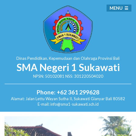
MENU
Dinas Pendidikan, Kepemudaan dan Olahraga
Provinsi Bali
SMA Negeri 1 Sukawati
NPSN: 50102081 NSS: 301220504020
Phone: +62 361 299628
Alamat:
Jalan Lettu Wayan Sutha II, Sukawati
Gianyar Bali 80582
E-mail: info@sma1-sukawati.sch.id