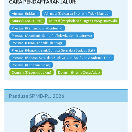
CARA PENDAFTARAN JALUR:
Afirmasi (Inklusi)
Afirmasi (Keluarga Ekonomi Tidak Mampu)
Mutasi (Anak Guru)
Mutasi (Perpindahan Tugas Orang Tua/Wali)
Prestasi (Kemampuan Akademik)
Prestasi (Akademik Sains, RisTek/Akademik Lainnya)
Prestasi (Nonakademik Olahraga)
Prestasi (Nonakademik Bahasa, Seni, dan Budaya Bali)
Prestasi (Bahasa, Seni, dan Budaya Non-Bali/Non Akademik Lain)
Prestasi (Kepemimpinan)
Domisili (Kependudukan)
Domisili (Krama Desa Adat)
Panduan SPMB-PJJ 2026