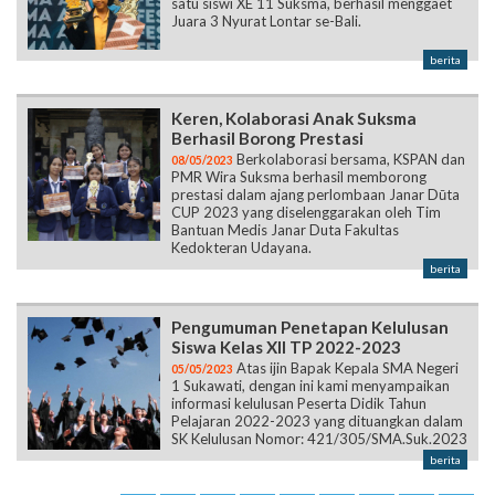
satu siswi XE 11 Suksma, berhasil menggaet
Juara 3 Nyurat Lontar se-Bali.
berita
Keren, Kolaborasi Anak Suksma
Berhasil Borong Prestasi
Berkolaborasi bersama, KSPAN dan
08/05/2023
PMR Wira Suksma berhasil memborong
prestasi dalam ajang perlombaan Janar Dūta
CUP 2023 yang diselenggarakan oleh Tim
Bantuan Medis Janar Duta Fakultas
Kedokteran Udayana.
berita
Pengumuman Penetapan Kelulusan
Siswa Kelas XII TP 2022-2023
Atas ijin Bapak Kepala SMA Negeri
05/05/2023
1 Sukawati, dengan ini kami menyampaikan
informasi kelulusan Peserta Didik Tahun
Pelajaran 2022-2023 yang dituangkan dalam
SK Kelulusan Nomor: 421/305/SMA.Suk.2023
berita