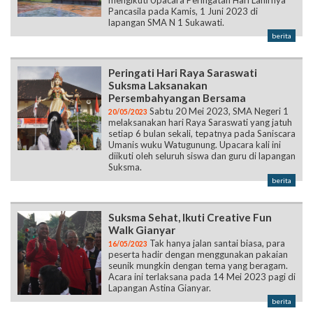
mengikuti Upacara Peringatan Hari Lahirnya
Pancasila pada Kamis, 1 Juni 2023 di
lapangan SMA N 1 Sukawati.
berita
Peringati Hari Raya Saraswati
Suksma Laksanakan
Persembahyangan Bersama
Sabtu 20 Mei 2023, SMA Negeri 1
20/05/2023
melaksanakan hari Raya Saraswati yang jatuh
setiap 6 bulan sekali, tepatnya pada Saniscara
Umanis wuku Watugunung. Upacara kali ini
diikuti oleh seluruh siswa dan guru di lapangan
Suksma.
berita
Suksma Sehat, Ikuti Creative Fun
Walk Gianyar
Tak hanya jalan santai biasa, para
16/05/2023
peserta hadir dengan menggunakan pakaian
seunik mungkin dengan tema yang beragam.
Acara ini terlaksana pada 14 Mei 2023 pagi di
Lapangan Astina Gianyar.
berita