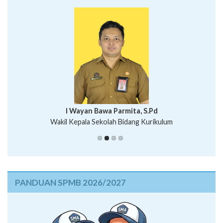
I Wayan Bawa Parmita, S.Pd
I Wayan Gede Aditya Pratita, S.Pd., M.Sn
Wakil Kepala Sekolah Bidang Kurikulum
Ni Wayan Nopi Sutantri, S.Pd.
Putu Suhartana, S.Pd.
PANDUAN SPMB 2026/2027