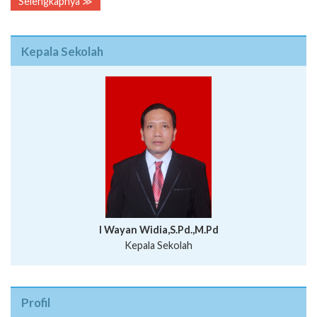
Selengkapnya ≫
Kepala Sekolah
I Wayan Widia,S.Pd.,M.Pd
Kepala Sekolah
Profil