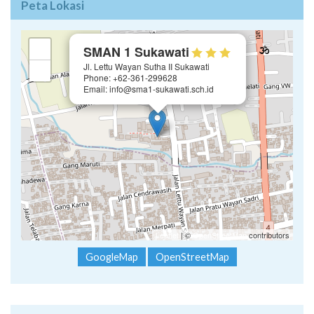
Peta Lokasi
×
+
SMAN 1 Sukawati
Jl. Lettu Wayan Sutha II Sukawati
−
Phone: +62-361-299628
Email: info@sma1-sukawati.sch.id
Leaflet
| ©
OpenStreetMap
contributors
GoogleMap
OpenStreetMap