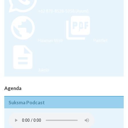
+62 878-8528-5958 (Ayumi)
Halaman Web
Pamflet
Juknis
Agenda
Suksma Podcast