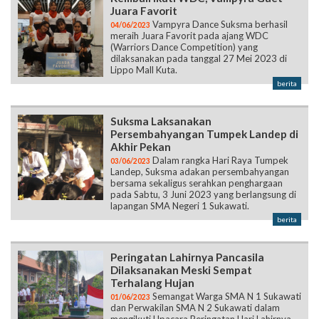
Juara Favorit
Vampyra Dance Suksma berhasil
04/06/2023
meraih Juara Favorit pada ajang WDC
(Warriors Dance Competition) yang
dilaksanakan pada tanggal 27 Mei 2023 di
Lippo Mall Kuta.
berita
Suksma Laksanakan
Persembahyangan Tumpek Landep di
Akhir Pekan
Dalam rangka Hari Raya Tumpek
03/06/2023
Landep, Suksma adakan persembahyangan
bersama sekaligus serahkan penghargaan
pada Sabtu, 3 Juni 2023 yang berlangsung di
lapangan SMA Negeri 1 Sukawati.
berita
Peringatan Lahirnya Pancasila
Dilaksanakan Meski Sempat
Terhalang Hujan
Semangat Warga SMA N 1 Sukawati
01/06/2023
dan Perwakilan SMA N 2 Sukawati dalam