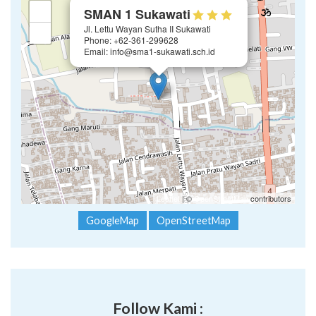
×
+
SMAN 1 Sukawati
Jl. Lettu Wayan Sutha II Sukawati
−
Phone: +62-361-299628
Email: info@sma1-sukawati.sch.id
Leaflet
| ©
OpenStreetMap
contributors
GoogleMap
OpenStreetMap
Follow Kami :