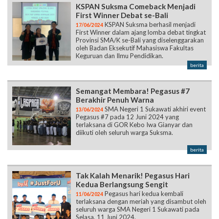
KSPAN Suksma Comeback Menjadi
First Winner Debat se-Bali
KSPAN Suksma berhasil menjadi
17/06/2024
First Winner dalam ajang lomba debat tingkat
Provinsi SMA/K se-Bali yang diselenggarakan
oleh Badan Eksekutif Mahasiswa Fakultas
Keguruan dan Ilmu Pendidikan.
berita
Semangat Membara! Pegasus #7
Berakhir Penuh Warna
SMA Negeri 1 Sukawati akhiri event
13/06/2024
Pegasus #7 pada 12 Juni 2024 yang
terlaksana di GOR Kebo Iwa Gianyar dan
diikuti oleh seluruh warga Suksma.
berita
Tak Kalah Menarik! Pegasus Hari
Kedua Berlangsung Sengit
Pegasus hari kedua kembali
11/06/2024
terlaksana dengan meriah yang disambut oleh
seluruh warga SMA Negeri 1 Sukawati pada
Selasa, 11 Juni 2024.