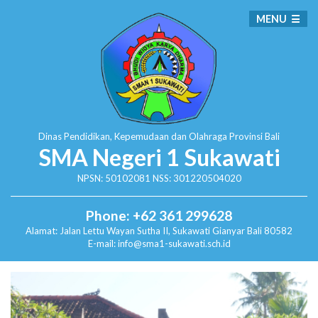
MENU
Dinas Pendidikan, Kepemudaan dan Olahraga
Provinsi Bali
SMA Negeri 1 Sukawati
NPSN: 50102081 NSS: 301220504020
Phone: +62 361 299628
Alamat:
Jalan Lettu Wayan Sutha II, Sukawati
Gianyar Bali 80582
E-mail: info@sma1-sukawati.sch.id