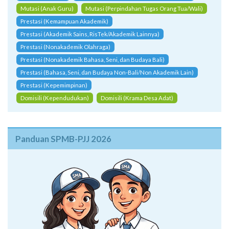
Mutasi (Anak Guru)
Mutasi (Perpindahan Tugas Orang Tua/Wali)
Prestasi (Kemampuan Akademik)
Prestasi (Akademik Sains, RisTek/Akademik Lainnya)
Prestasi (Nonakademik Olahraga)
Prestasi (Nonakademik Bahasa, Seni, dan Budaya Bali)
Prestasi (Bahasa, Seni, dan Budaya Non-Bali/Non Akademik Lain)
Prestasi (Kepemimpinan)
Domisili (Kependudukan)
Domisili (Krama Desa Adat)
Panduan SPMB-PJJ 2026