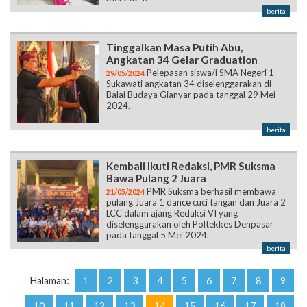
berita
Tinggalkan Masa Putih Abu,
Angkatan 34 Gelar Graduation
Pelepasan siswa/i SMA Negeri 1
29/05/2024
Sukawati angkatan 34 diselenggarakan di
Balai Budaya Gianyar pada tanggal 29 Mei
2024.
berita
Kembali Ikuti Redaksi, PMR Suksma
Bawa Pulang 2 Juara
PMR Suksma berhasil membawa
21/05/2024
pulang Juara 1 dance cuci tangan dan Juara 2
LCC dalam ajang Redaksi VI yang
diselenggarakan oleh Poltekkes Denpasar
pada tanggal 5 Mei 2024.
berita
Halaman:
1
2
3
4
5
6
7
8
9
10
11
12
13
14
15
16
17
18