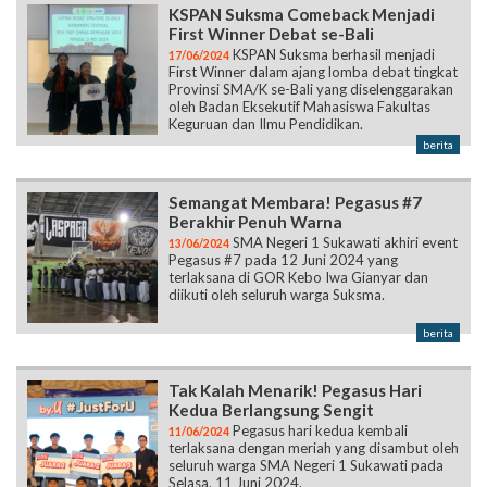
KSPAN Suksma Comeback Menjadi
First Winner Debat se-Bali
KSPAN Suksma berhasil menjadi
17/06/2024
First Winner dalam ajang lomba debat tingkat
Provinsi SMA/K se-Bali yang diselenggarakan
oleh Badan Eksekutif Mahasiswa Fakultas
Keguruan dan Ilmu Pendidikan.
berita
Semangat Membara! Pegasus #7
Berakhir Penuh Warna
SMA Negeri 1 Sukawati akhiri event
13/06/2024
Pegasus #7 pada 12 Juni 2024 yang
terlaksana di GOR Kebo Iwa Gianyar dan
diikuti oleh seluruh warga Suksma.
berita
Tak Kalah Menarik! Pegasus Hari
Kedua Berlangsung Sengit
Pegasus hari kedua kembali
11/06/2024
terlaksana dengan meriah yang disambut oleh
seluruh warga SMA Negeri 1 Sukawati pada
Selasa, 11 Juni 2024.