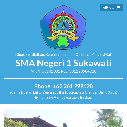
MENU
Dinas Pendidikan, Kepemudaan dan Olahraga
Provinsi Bali
SMA Negeri 1 Sukawati
NPSN: 50102081 NSS: 301220504020
Phone: +62 361 299628
Alamat:
Jalan Lettu Wayan Sutha II, Sukawati
Gianyar Bali 80582
E-mail: info@sma1-sukawati.sch.id