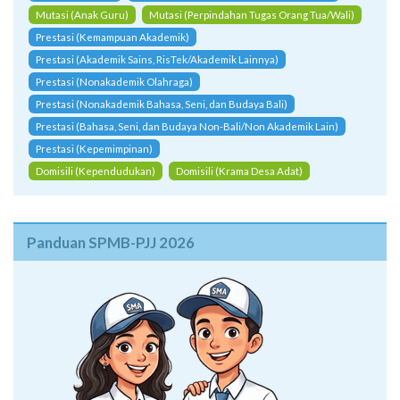
Mutasi (Anak Guru)
Mutasi (Perpindahan Tugas Orang Tua/Wali)
Prestasi (Kemampuan Akademik)
Prestasi (Akademik Sains, RisTek/Akademik Lainnya)
Prestasi (Nonakademik Olahraga)
Prestasi (Nonakademik Bahasa, Seni, dan Budaya Bali)
Prestasi (Bahasa, Seni, dan Budaya Non-Bali/Non Akademik Lain)
Prestasi (Kepemimpinan)
Domisili (Kependudukan)
Domisili (Krama Desa Adat)
Panduan SPMB-PJJ 2026