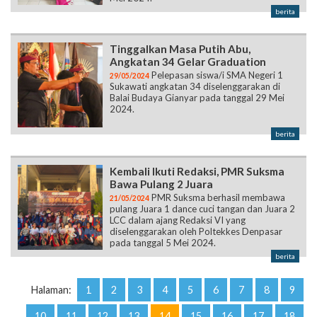
berita
Tinggalkan Masa Putih Abu,
Angkatan 34 Gelar Graduation
Pelepasan siswa/i SMA Negeri 1
29/05/2024
Sukawati angkatan 34 diselenggarakan di
Balai Budaya Gianyar pada tanggal 29 Mei
2024.
berita
Kembali Ikuti Redaksi, PMR Suksma
Bawa Pulang 2 Juara
PMR Suksma berhasil membawa
21/05/2024
pulang Juara 1 dance cuci tangan dan Juara 2
LCC dalam ajang Redaksi VI yang
diselenggarakan oleh Poltekkes Denpasar
pada tanggal 5 Mei 2024.
berita
Halaman:
1
2
3
4
5
6
7
8
9
10
11
12
13
14
15
16
17
18