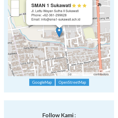
×
+
SMAN 1 Sukawati
Jl. Lettu Wayan Sutha II Sukawati
−
Phone: +62-361-299628
Email: info@sma1-sukawati.sch.id
Leaflet
| ©
OpenStreetMap
contributors
GoogleMap
OpenStreetMap
Follow Kami :