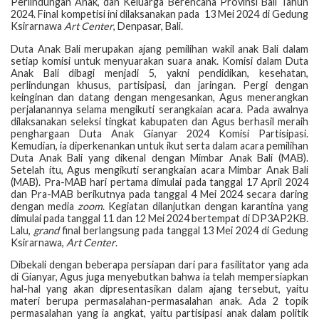
Perlindungan Anak, dan Keluarga Berencana Provinsi Bali Tahun
2024. Final kompetisi ini dilaksanakan pada 13 Mei 2024 di Gedung
Ksirarnawa
Art Center
, Denpasar, Bali.
Duta Anak Bali merupakan ajang pemilihan wakil anak Bali dalam
setiap komisi untuk menyuarakan suara anak. Komisi dalam Duta
Anak Bali dibagi menjadi 5, yakni pendidikan, kesehatan,
perlindungan khusus, partisipasi, dan jaringan. Pergi dengan
keinginan dan datang dengan mengesankan, Agus menerangkan
perjalanannya selama mengikuti serangkaian acara. Pada awalnya
dilaksanakan seleksi tingkat kabupaten dan Agus berhasil meraih
penghargaan Duta Anak Gianyar 2024 Komisi Partisipasi.
Kemudian, ia diperkenankan untuk ikut serta dalam acara pemilihan
Duta Anak Bali yang dikenal dengan Mimbar Anak Bali (MAB).
Setelah itu, Agus mengikuti serangkaian acara Mimbar Anak Bali
(MAB). Pra-MAB hari pertama dimulai pada tanggal 17 April 2024
dan Pra-MAB berikutnya pada tanggal 4 Mei 2024 secara daring
dengan media
zoom
. Kegiatan dilanjutkan dengan karantina yang
dimulai pada tanggal 11 dan 12 Mei 2024 bertempat di DP3AP2KB.
Lalu,
grand
final berlangsung pada tanggal 13 Mei 2024 di Gedung
Ksirarnawa,
Art Center
.
Dibekali dengan beberapa persiapan dari para fasilitator yang ada
di Gianyar, Agus juga menyebutkan bahwa ia telah mempersiapkan
hal-hal yang akan dipresentasikan dalam ajang tersebut, yaitu
materi berupa permasalahan-permasalahan anak. Ada 2 topik
permasalahan yang ia angkat, yaitu partisipasi anak dalam politik