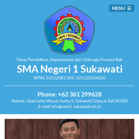
MENU
Dinas Pendidikan, Kepemudaan dan Olahraga
Provinsi Bali
SMA Negeri 1 Sukawati
NPSN: 50102081 NSS: 301220504020
Phone: +62 361 299628
Alamat:
Jalan Lettu Wayan Sutha II, Sukawati
Gianyar Bali 80582
E-mail: info@sma1-sukawati.sch.id