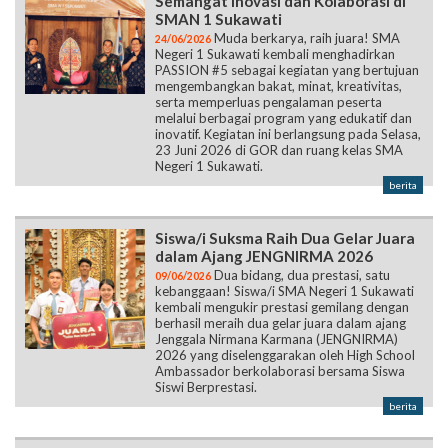
Semangat Inovasi dan Kolaborasi di
SMAN 1 Sukawati
Muda berkarya, raih juara! SMA
24/06/2026
Negeri 1 Sukawati kembali menghadirkan
PASSION #5 sebagai kegiatan yang bertujuan
mengembangkan bakat, minat, kreativitas,
serta memperluas pengalaman peserta
melalui berbagai program yang edukatif dan
inovatif. Kegiatan ini berlangsung pada Selasa,
23 Juni 2026 di GOR dan ruang kelas SMA
Negeri 1 Sukawati.
berita
Siswa/i Suksma Raih Dua Gelar Juara
dalam Ajang JENGNIRMA 2026
Dua bidang, dua prestasi, satu
09/06/2026
kebanggaan! Siswa/i SMA Negeri 1 Sukawati
kembali mengukir prestasi gemilang dengan
berhasil meraih dua gelar juara dalam ajang
Jenggala Nirmana Karmana (JENGNIRMA)
2026 yang diselenggarakan oleh High School
Ambassador berkolaborasi bersama Siswa
Siswi Berprestasi.
berita