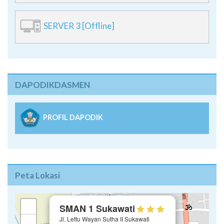
SERVER 3 [Offline]
DAPODIKDASMEN
PROFIL DAPODIK
Peta Lokasi
×
+
SMAN 1 Sukawati
Jl. Lettu Wayan Sutha II Sukawati