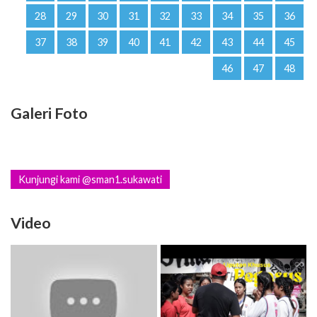
28
29
30
31
32
33
34
35
36
37
38
39
40
41
42
43
44
45
46
47
48
Galeri Foto
Kunjungi kami @sman1.sukawati
Video