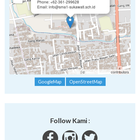
−
Phone: +62-361-299628
Email: info@sma1-sukawati.sch.id
Leaflet
| ©
OpenStreetMap
contributors
GoogleMap
OpenStreetMap
Follow Kami :