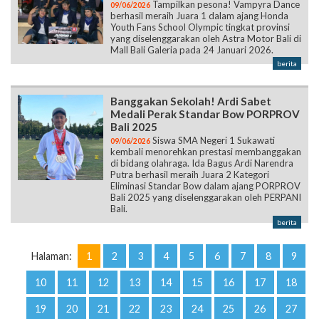
Tampilkan pesona! Vampyra Dance
09/06/2026
berhasil meraih Juara 1 dalam ajang Honda
Youth Fans School Olympic tingkat provinsi
yang diselenggarakan oleh Astra Motor Bali di
Mall Bali Galeria pada 24 Januari 2026.
berita
Banggakan Sekolah! Ardi Sabet
Medali Perak Standar Bow PORPROV
Bali 2025
Siswa SMA Negeri 1 Sukawati
09/06/2026
kembali menorehkan prestasi membanggakan
di bidang olahraga. Ida Bagus Ardi Narendra
Putra berhasil meraih Juara 2 Kategori
Eliminasi Standar Bow dalam ajang PORPROV
Bali 2025 yang diselenggarakan oleh PERPANI
Bali.
berita
Halaman:
1
2
3
4
5
6
7
8
9
10
11
12
13
14
15
16
17
18
19
20
21
22
23
24
25
26
27