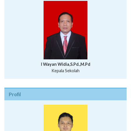
I Wayan Widia,S.Pd.,M.Pd
Kepala Sekolah
Profil