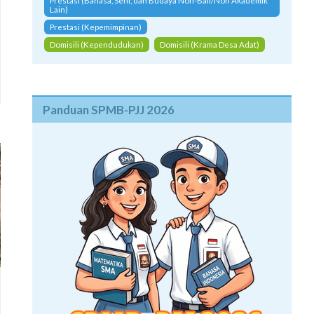
Prestasi (Bahasa, Seni, dan Budaya Non-Bali/Non Akademik
Lain)
Prestasi (Kepemimpinan)
Domisili (Kependudukan)
Domisili (Krama Desa Adat)
Panduan SPMB-PJJ 2026