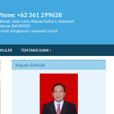
Phone: +62 361 299628
lamat:
Jalan Lettu Wayan Sutha II, Sukawati
ianyar Bali 80582
-mail: info@sma1-sukawati.sch.id
IKULER
TENTANG KAMI
Kepala Sekolah