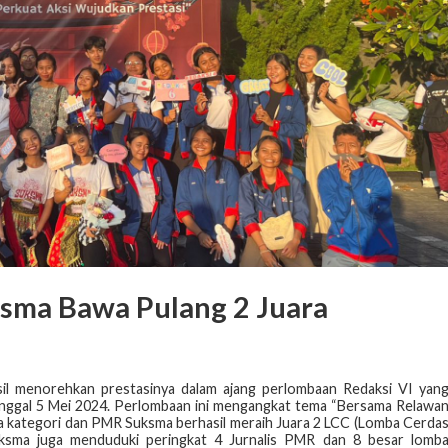
ksma Bawa Pulang 2 Juara
l menorehkan prestasinya dalam ajang perlombaan Redaksi VI yan
nggal 5 Mei 2024. Perlombaan ini mengangkat tema “Bersama Relawa
pa kategori dan PMR Suksma berhasil meraih Juara 2 LCC (Lomba Cerda
uksma juga menduduki peringkat 4 Jurnalis PMR dan 8 besar lomb