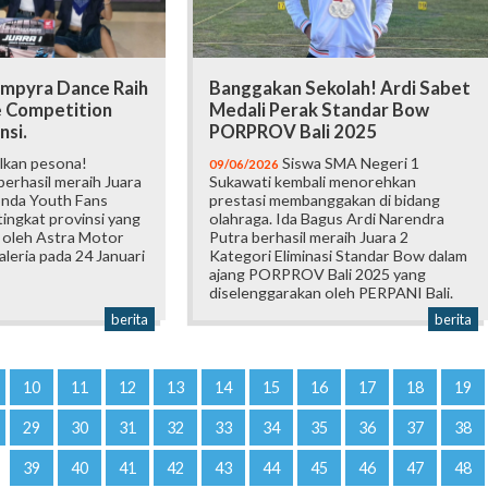
mpyra Dance Raih
Banggakan Sekolah! Ardi Sabet
e Competition
Medali Perak Standar Bow
nsi.
PORPROV Bali 2025
lkan pesona!
Siswa SMA Negeri 1
09/06/2026
erhasil meraih Juara
Sukawati kembali menorehkan
onda Youth Fans
prestasi membanggakan di bidang
ingkat provinsi yang
olahraga. Ida Bagus Ardi Narendra
 oleh Astra Motor
Putra berhasil meraih Juara 2
Galeria pada 24 Januari
Kategori Eliminasi Standar Bow dalam
ajang PORPROV Bali 2025 yang
diselenggarakan oleh PERPANI Bali.
berita
berita
10
11
12
13
14
15
16
17
18
19
29
30
31
32
33
34
35
36
37
38
39
40
41
42
43
44
45
46
47
48