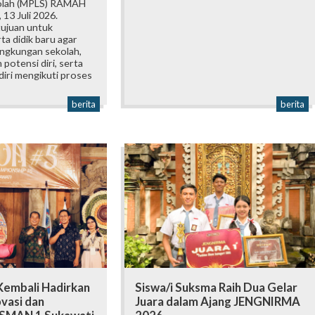
olah (MPLS) RAMAH
 13 Juli 2026.
tujuan untuk
a didik baru agar
ingkungan sekolah,
otensi diri, serta
iri mengikuti proses
berita
berita
embali Hadirkan
Siswa/i Suksma Raih Dua Gelar
vasi dan
Juara dalam Ajang JENGNIRMA