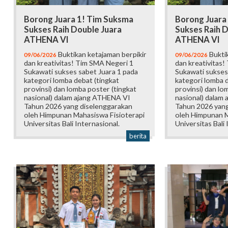
Borong Juara 1! Tim Suksma
Borong Juara
Sukses Raih Double Juara
Sukses Raih D
ATHENA VI
ATHENA VI
Buktikan ketajaman berpikir
Buktik
09/06/2026
09/06/2026
dan kreativitas! Tim SMA Negeri 1
dan kreativitas!
Sukawati sukses sabet Juara 1 pada
Sukawati sukses
kategori lomba debat (tingkat
kategori lomba d
provinsi) dan lomba poster (tingkat
provinsi) dan lo
nasional) dalam ajang ATHENA VI
nasional) dalam
Tahun 2026 yang diselenggarakan
Tahun 2026 yang
oleh Himpunan Mahasiswa Fisioterapi
oleh Himpunan M
Universitas Bali Internasional.
Universitas Bali 
berita