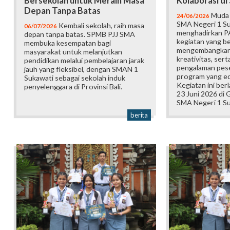
Bersekolah untuk Meraih Masa
Kolaborasi d
Depan Tanpa Batas
Muda b
24/06/2026
SMA Negeri 1 Su
Kembali sekolah, raih masa
06/07/2026
menghadirkan P
depan tanpa batas. SPMB PJJ SMA
kegiatan yang b
membuka kesempatan bagi
mengembangkan 
masyarakat untuk melanjutkan
kreativitas, ser
pendidikan melalui pembelajaran jarak
pengalaman pese
jauh yang fleksibel, dengan SMAN 1
program yang edu
Sukawati sebagai sekolah induk
Kegiatan ini ber
penyelenggara di Provinsi Bali.
23 Juni 2026 di
SMA Negeri 1 Su
berita