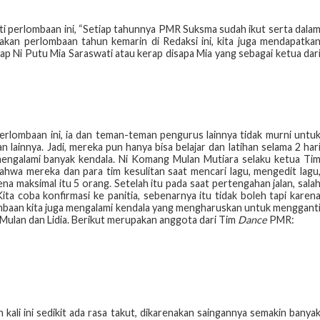
 perlombaan ini, “Setiap tahunnya PMR Suksma sudah ikut serta dala
enakan perlombaan tahun kemarin di Redaksi ini, kita juga mendapatka
kap Ni Putu Mia Saraswati atau kerap disapa Mia yang sebagai ketua dar
erlombaan ini, ia dan teman-teman pengurus lainnya tidak murni untu
n lainnya. Jadi, mereka pun hanya bisa belajar dan latihan selama 2 har
galami banyak kendala. Ni Komang Mulan Mutiara selaku ketua Ti
wa mereka dan para tim kesulitan saat mencari lagu, mengedit lagu
na maksimal itu 5 orang. Setelah itu pada saat pertengahan jalan, sala
Kita coba konfirmasi ke panitia, sebenarnya itu tidak boleh tapi karen
rlombaan kita juga mengalami kendala yang mengharuskan untuk menggant
r Mulan dan Lidia. Berikut merupakan anggota dari Tim
Dance
PMR:
ali ini sedikit ada rasa takut, dikarenakan saingannya semakin banya