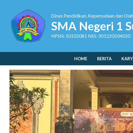
Dinas Pendidikan, Kepemudaan dan Ola
SMA Negeri 1 S
NPSN: 50102081 NSS: 301220504020
HOME
BERITA
KARY