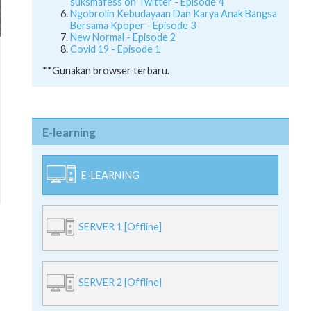
suksmafess on Twitter - Episode 4
Ngobrolin Kebudayaan Dan Karya Anak Bangsa
Bersama Kpoper - Episode 3
New Normal - Episode 2
Covid 19 - Episode 1
**Gunakan browser terbaru.
E-learning
E-LEARNING
SERVER 1 [Offline]
SERVER 2 [Offline]