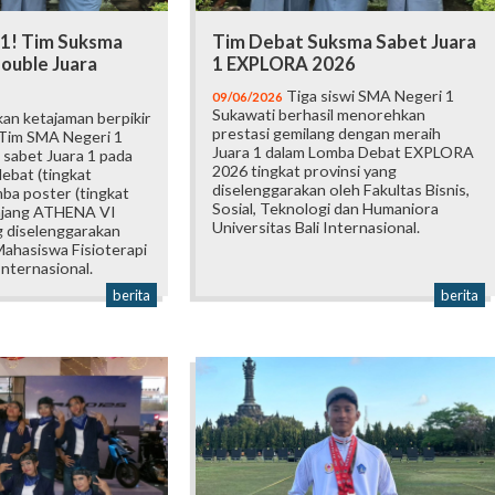
 1! Tim Suksma
Tim Debat Suksma Sabet Juara
ouble Juara
1 EXPLORA 2026
Tiga siswi SMA Negeri 1
09/06/2026
Sukawati berhasil menorehkan
an ketajaman berpikir
prestasi gemilang dengan meraih
 Tim SMA Negeri 1
Juara 1 dalam Lomba Debat EXPLORA
 sabet Juara 1 pada
2026 tingkat provinsi yang
ebat (tingkat
diselenggarakan oleh Fakultas Bisnis,
mba poster (tingkat
Sosial, Teknologi dan Humaniora
 ajang ATHENA VI
Universitas Bali Internasional.
 diselenggarakan
ahasiswa Fisioterapi
Internasional.
berita
berita