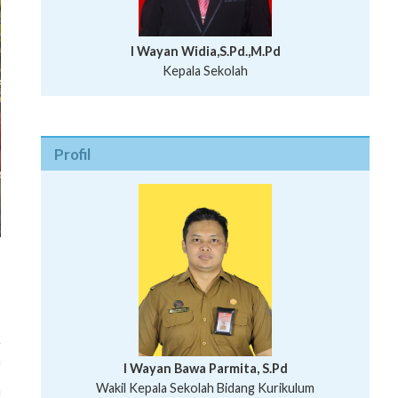
I Wayan Widia,S.Pd.,M.Pd
Kepala Sekolah
Profil
g
n
I Wayan Bawa Parmita, S.Pd
s
I Wayan Gede Aditya Pratita, S.Pd., M.Sn
Wakil Kepala Sekolah Bidang Kurikulum
a
Ni Wayan Nopi Sutantri, S.Pd.
Putu Suhartana, S.Pd.