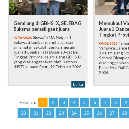
Gemilang di GBHS IX, SEJEBAG
Memukau! Va
Suksma berasil gaet juara
Juara 1 Danc
Tingkat Provi
Siswa/i SMA Negeri 1
09/06/2026
Sukawati kembali mengharumkan
Tampi
09/06/2026
almamater sekolah dengan meraih
Vampyra Dance b
Juara 1 Lomba Tata Busana Adat Bali
1 dalam ajang H
Tingkat Provinsi dalam ajang GBHS IX
School Olympic t
yang diselenggarakan oleh Kampus
diselenggarakan
INSTIKI pada Rabu, 19 Februari 2026.
Bali di Mall Bali 
2026.
berita
Halaman:
1
2
3
4
5
6
7
8
9
20
21
22
23
24
25
26
27
28