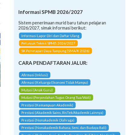
A
h
Informasi SPMB 2026/2027
Sistem penerimaan murid baru tahun pelajaran
2026/2027, simak informasi berikut:
Informasi Lapor Diri dan Daftar Ulang
Petunjuk Teknis SPMB 2026/2027
SK Penetapan Daya Tampung (SMA/K 2026)
CARA PENDAFTARAN JALUR:
Afirmasi (Inklusi)
Afirmasi (Keluarga Ekonomi Tidak Mampu)
Mutasi (Anak Guru)
Mutasi (Perpindahan Tugas Orang Tua/Wali)
Prestasi (Kemampuan Akademik)
Prestasi (Akademik Sains, RisTek/Akademik Lainnya)
Prestasi (Nonakademik Olahraga)
Prestasi (Nonakademik Bahasa, Seni, dan Budaya Bali)