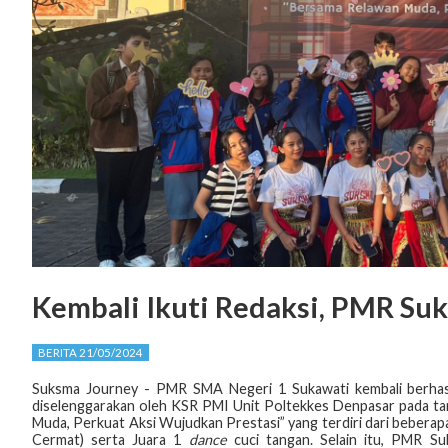
Kembali Ikuti Redaksi, PMR Su
BERITA 21/05/2024
Suksma Journey - PMR SMA Negeri 1 Sukawati kembali berhasi
diselenggarakan oleh KSR PMI Unit Poltekkes Denpasar pada ta
Muda, Perkuat Aksi Wujudkan Prestasi” yang terdiri dari bebera
Cermat) serta Juara 1
dance
cuci tangan. Selain itu, PMR S