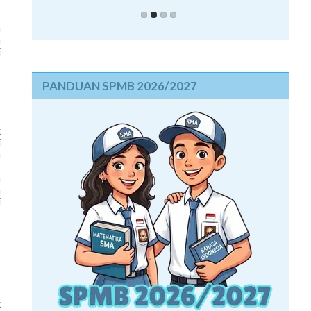
m
n
i
PANDUAN SPMB 2026/2027
k
i
m
,
h
a
i
k