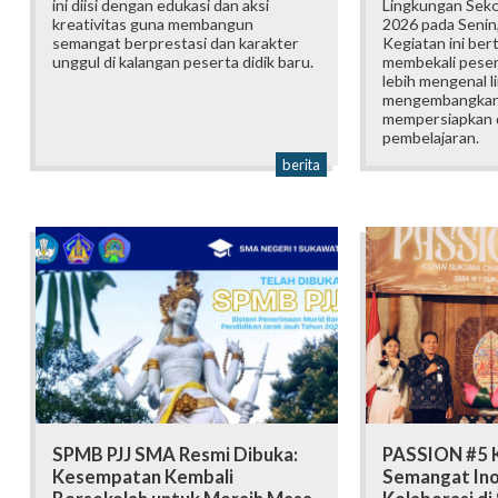
ini diisi dengan edukasi dan aksi
Lingkungan Sek
kreativitas guna membangun
2026 pada Senin,
semangat berprestasi dan karakter
Kegiatan ini ber
unggul di kalangan peserta didik baru.
membekali pesert
lebih mengenal l
mengembangkan p
mempersiapkan d
pembelajaran.
berita
SPMB PJJ SMA Resmi Dibuka:
PASSION #5 K
Kesempatan Kembali
Semangat Ino