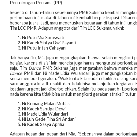
Pertolongan Pertama (PP).
Seperti di tahun-tahun sebelumnya PMR Suksma kembali mengikuti
perlombaan ini, maka di tahun ini kembali berpartisipasi. Dikar
beberapa juara. Jadi, mau meneruskan kejuaraan di tahun ini,” ung
Tim LCC PMR. Adapun anggota dari Tim LCC Suksma, yakni:
Ni Putu Mia Saraswati
Ni Kadek Sintya Dwi Payanti
Ni Putu Intan Cahayani
Tak hanya itu, Mia juga mengungkapkan bahwa selain mengikuti p
belajar, karena di sisi lain mereka juga harus mengurusi perlombaa
saja. Tim
Dance
PMR Suksma juga mengatakan bahwa mereka men
Dance
PMR dan Ni Made Lidia Wulandari juga mengungkapkan bah
serta membuat gerakan. “Waktu itu kita sudah dipilih 5 orang kare
satu anggota kita itu sakit dan tidak bisa melanjutkan kegiatan. 
keadaan urgent jadi diperbolehkan. Selain itu, pada saat h-1 pe
nada karena kita tidak bisa untuk mengikuti gerakan atraksi,” tutu
Ni Komang Mulan Mutiara
Ni Kadek Santipa Dewi
Ni Made Lidia Wulandari
Ni Luh Gede Tina Sri Andani
Ni Kadek Sasya Aprilia
Adapun kesan dan pesan dari Mia, “Sebenarnya dalam perlombaan k