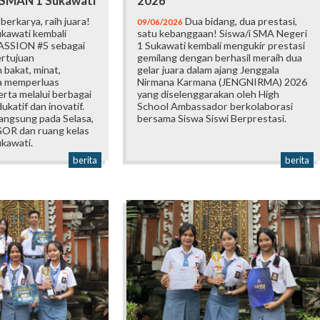
i SMAN 1 Sukawati
2026
erkarya, raih juara!
Dua bidang, dua prestasi,
09/06/2026
kawati kembali
satu kebanggaan! Siswa/i SMA Negeri
ASSION #5 sebagai
1 Sukawati kembali mengukir prestasi
ertujuan
gemilang dengan berhasil meraih dua
bakat, minat,
gelar juara dalam ajang Jenggala
ta memperluas
Nirmana Karmana (JENGNIRMA) 2026
rta melalui berbagai
yang diselenggarakan oleh High
katif dan inovatif.
School Ambassador berkolaborasi
langsung pada Selasa,
bersama Siswa Siswi Berprestasi.
 GOR dan ruang kelas
kawati.
berita
berita