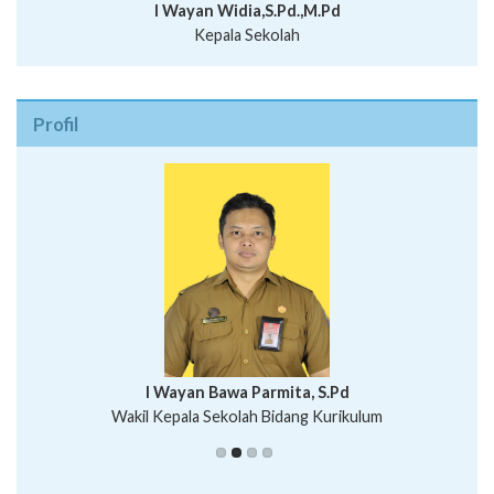
I Wayan Widia,S.Pd.,M.Pd
Kepala Sekolah
Profil
I Wayan Bawa Parmita, S.Pd
I Wayan Gede Aditya Pratita, S.Pd., M.Sn
Wakil Kepala Sekolah Bidang Kurikulum
Ni Wayan Nopi Sutantri, S.Pd.
Putu Suhartana, S.Pd.