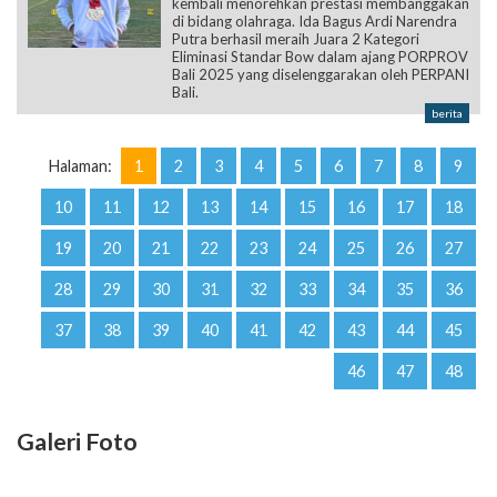
kembali menorehkan prestasi membanggakan
di bidang olahraga. Ida Bagus Ardi Narendra
Putra berhasil meraih Juara 2 Kategori
Eliminasi Standar Bow dalam ajang PORPROV
Bali 2025 yang diselenggarakan oleh PERPANI
Bali.
berita
Halaman:
1
2
3
4
5
6
7
8
9
10
11
12
13
14
15
16
17
18
19
20
21
22
23
24
25
26
27
28
29
30
31
32
33
34
35
36
37
38
39
40
41
42
43
44
45
46
47
48
Galeri Foto