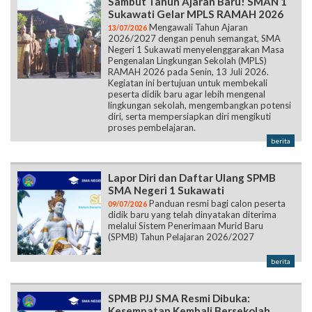
Sambut Tahun Ajaran Baru! SMAN 1
Sukawati Gelar MPLS RAMAH 2026
Mengawali Tahun Ajaran
13/07/2026
2026/2027 dengan penuh semangat, SMA
Negeri 1 Sukawati menyelenggarakan Masa
Pengenalan Lingkungan Sekolah (MPLS)
RAMAH 2026 pada Senin, 13 Juli 2026.
Kegiatan ini bertujuan untuk membekali
peserta didik baru agar lebih mengenal
lingkungan sekolah, mengembangkan potensi
diri, serta mempersiapkan diri mengikuti
proses pembelajaran.
berita
Lapor Diri dan Daftar Ulang SPMB
SMA Negeri 1 Sukawati
Panduan resmi bagi calon peserta
09/07/2026
didik baru yang telah dinyatakan diterima
melalui Sistem Penerimaan Murid Baru
(SPMB) Tahun Pelajaran 2026/2027
berita
SPMB PJJ SMA Resmi Dibuka:
Kesempatan Kembali Bersekolah