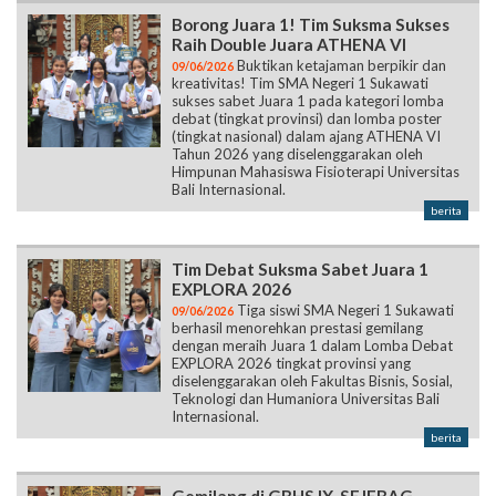
Borong Juara 1! Tim Suksma Sukses
Raih Double Juara ATHENA VI
Buktikan ketajaman berpikir dan
09/06/2026
kreativitas! Tim SMA Negeri 1 Sukawati
sukses sabet Juara 1 pada kategori lomba
debat (tingkat provinsi) dan lomba poster
(tingkat nasional) dalam ajang ATHENA VI
Tahun 2026 yang diselenggarakan oleh
Himpunan Mahasiswa Fisioterapi Universitas
Bali Internasional.
berita
Tim Debat Suksma Sabet Juara 1
EXPLORA 2026
Tiga siswi SMA Negeri 1 Sukawati
09/06/2026
berhasil menorehkan prestasi gemilang
dengan meraih Juara 1 dalam Lomba Debat
EXPLORA 2026 tingkat provinsi yang
diselenggarakan oleh Fakultas Bisnis, Sosial,
Teknologi dan Humaniora Universitas Bali
Internasional.
berita
Gemilang di GBHS IX, SEJEBAG