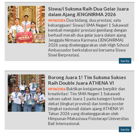
Siswa/i Suksma Raih Dua Gelar Juara
dalam Ajang JENGNIRMA 2026
Dua bidang, dua prestasi, satu
09/06/2026
kebanggaan! Siswa/i SMA Negeri 1 Sukawati
kembali mengukir prestasi gemilang dengan
berhasil meraih dua gelar juara dalam ajang
Jenggala Nirmana Karmana (JENGNIRMA)
2026 yang diselenggarakan oleh High School
Ambassador berkolaborasi bersama Siswa
Siswi Berprestasi.
berita
Borong Juara 1! Tim Suksma Sukses
Raih Double Juara ATHENA VI
Buktikan ketajaman berpikir dan
09/06/2026
kreativitas! Tim SMA Negeri 1 Sukawati
sukses sabet Juara 1 pada kategori lomba
debat (tingkat provinsi) dan lomba poster
(tingkat nasional) dalam ajang ATHENA VI
Tahun 2026 yang diselenggarakan oleh
Himpunan Mahasiswa Fisioterapi Universitas
Bali Internasional.
berita