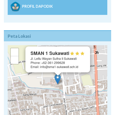
PROFIL DAPODIK
Peta Lokasi
×
+
SMAN 1 Sukawati
Jl. Lettu Wayan Sutha II Sukawati
−
Phone: +62-361-299628
Email: info@sma1-sukawati.sch.id