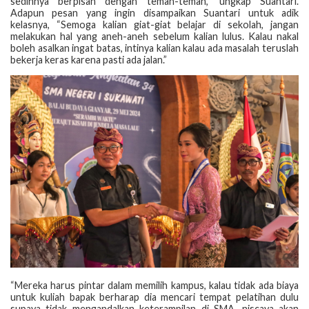
sedihnya berpisah dengan teman-teman,” ungkap Suantari.
Adapun pesan yang ingin disampaikan Suantari untuk adik
kelasnya, “Semoga kalian giat-giat belajar di sekolah, jangan
melakukan hal yang aneh-aneh sebelum kalian lulus. Kalau nakal
boleh asalkan ingat batas, intinya kalian kalau ada masalah teruslah
bekerja keras karena pasti ada jalan.”
“Mereka harus pintar dalam memilih kampus, kalau tidak ada biaya
untuk kuliah bapak berharap dia mencari tempat pelatihan dulu
supaya tidak mengandalkan keterampilan di SMA, niscaya akan