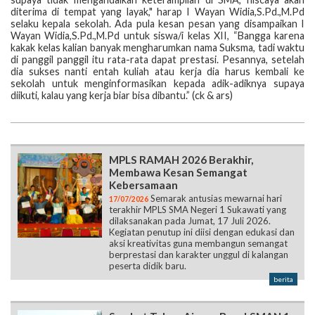
diterima di tempat yang layak," harap I Wayan Widia,S.Pd.,M.Pd
selaku kepala sekolah. Ada pula kesan pesan yang disampaikan I
Wayan Widia,S.Pd.,M.Pd untuk siswa/i kelas XII, “Bangga karena
kakak kelas kalian banyak mengharumkan nama Suksma, tadi waktu
di panggil panggil itu rata-rata dapat prestasi. Pesannya, setelah
dia sukses nanti entah kuliah atau kerja dia harus kembali ke
sekolah untuk menginformasikan kepada adik-adiknya supaya
diikuti, kalau yang kerja biar bisa dibantu.” (ck & ars)
MPLS RAMAH 2026 Berakhir,
Membawa Kesan Semangat
Kebersamaan
Semarak antusias mewarnai hari
17/07/2026
terakhir MPLS SMA Negeri 1 Sukawati yang
dilaksanakan pada Jumat, 17 Juli 2026.
Kegiatan penutup ini diisi dengan edukasi dan
aksi kreativitas guna membangun semangat
berprestasi dan karakter unggul di kalangan
peserta didik baru.
berita