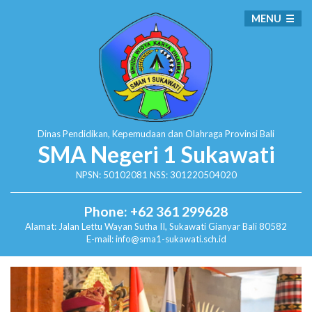
MENU
Dinas Pendidikan, Kepemudaan dan Olahraga
Provinsi Bali
SMA Negeri 1 Sukawati
NPSN: 50102081 NSS: 301220504020
Phone: +62 361 299628
Alamat:
Jalan Lettu Wayan Sutha II, Sukawati
Gianyar Bali 80582
E-mail: info@sma1-sukawati.sch.id