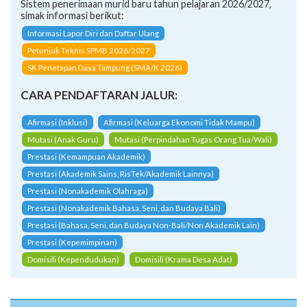
Sistem penerimaan murid baru tahun pelajaran 2026/2027,
simak informasi berikut:
Informasi Lapor Diri dan Daftar Ulang
Petunjuk Teknis SPMB 2026/2027
SK Penetapan Daya Tampung (SMA/K 2026)
CARA PENDAFTARAN JALUR:
Afirmasi (Inklusi)
Afirmasi (Keluarga Ekonomi Tidak Mampu)
Mutasi (Anak Guru)
Mutasi (Perpindahan Tugas Orang Tua/Wali)
Prestasi (Kemampuan Akademik)
Prestasi (Akademik Sains, RisTek/Akademik Lainnya)
Prestasi (Nonakademik Olahraga)
Prestasi (Nonakademik Bahasa, Seni, dan Budaya Bali)
Prestasi (Bahasa, Seni, dan Budaya Non-Bali/Non Akademik Lain)
Prestasi (Kepemimpinan)
Domisili (Kependudukan)
Domisili (Krama Desa Adat)