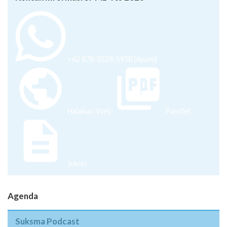
+62 878-8528-5958 (Ayumi)
Halaman Web
Pamflet
Juknis
Agenda
Suksma Podcast