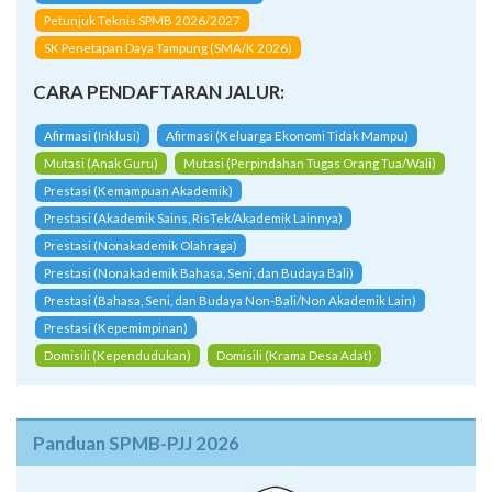
Petunjuk Teknis SPMB 2026/2027
SK Penetapan Daya Tampung (SMA/K 2026)
CARA PENDAFTARAN JALUR:
Afirmasi (Inklusi)
Afirmasi (Keluarga Ekonomi Tidak Mampu)
Mutasi (Anak Guru)
Mutasi (Perpindahan Tugas Orang Tua/Wali)
Prestasi (Kemampuan Akademik)
Prestasi (Akademik Sains, RisTek/Akademik Lainnya)
Prestasi (Nonakademik Olahraga)
Prestasi (Nonakademik Bahasa, Seni, dan Budaya Bali)
Prestasi (Bahasa, Seni, dan Budaya Non-Bali/Non Akademik Lain)
Prestasi (Kepemimpinan)
Domisili (Kependudukan)
Domisili (Krama Desa Adat)
Panduan SPMB-PJJ 2026