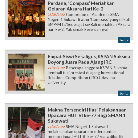
Perdana, ‘Compass’ Meriahkan
Gelaran Aksara Hari Ke-2
Competion of Academic SMA
23/08/2022
Negeri 1 Sukawati atau 'Compass' yang diikuti
SMP/MTs/Sederajat se-Bali meriahkan Aksara
hari ke-2. Yuk simak keseruannya!
berita
Empat Siswi Sekaligus, KSPAN Suksma
Boyong Juara Pada Ajang IRC
Beberapa anggota KSPAN Suksma
22/08/2022
kembali tuai prestasi di ajang International
Relations Competition (IRC) Udayana
University.
berita
Makna Tersendiri Hiasi Pelaksanaan
Upacara HUT RI ke-77 Bagi SMAN 1
Sukawati
SMA Negeri 1 Sukawati
22/08/2022
melaksanakan upacara bendera untuk
memperingati HUT RI ke- 77 yang dihadiri