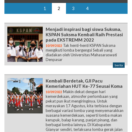
1
2
3
4
Menjadi inspirasi bagi siswa Suksma,
KSPAN Suksma Kembali Raih Prestasi
pada EKSTREMM 2022
Tak henti-henti KSPAN Suksma
10/09/2022
mengikuti lomba bergengsi Sebali yang
diadakan oleh Universitas Mahasaraswati
Denpasar
berita
Kembali Berdetak, GJI Pacu
Kemeriahan HUT Ke-77 Seusai Koma
Makin dekat dengan hari
10/09/2022
kemerdekaan, atmosfer perlombaan yang
pekat pun ikut mengiringinya. Untuk
merayakan 17 Agustus, kita terbiasa dengan
berbagai variasi lomba yang menyemarakkan
suasana kemerdekaan, seperti lomba makan
kerupuk, balap karung, panjat pinang, dan
berbagai lomba lainnya. Di Kabupaten
Gianyar sendiri, terlaksana lomba gerak jalan