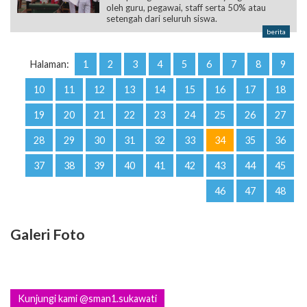
oleh guru, pegawai, staff serta 50% atau
setengah dari seluruh siswa.
berita
Halaman:
1
2
3
4
5
6
7
8
9
10
11
12
13
14
15
16
17
18
19
20
21
22
23
24
25
26
27
28
29
30
31
32
33
34
35
36
37
38
39
40
41
42
43
44
45
46
47
48
Galeri Foto
Kunjungi kami @sman1.sukawati