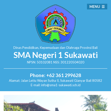
MENU
Dinas Pendidikan, Kepemudaan dan Olahraga
Provinsi Bali
SMA Negeri 1 Sukawati
NPSN: 50102081 NSS: 301220504020
Phone: +62 361 299628
Alamat:
Jalan Lettu Wayan Sutha II, Sukawati
Gianyar Bali 80582
E-mail: info@sma1-sukawati.sch.id