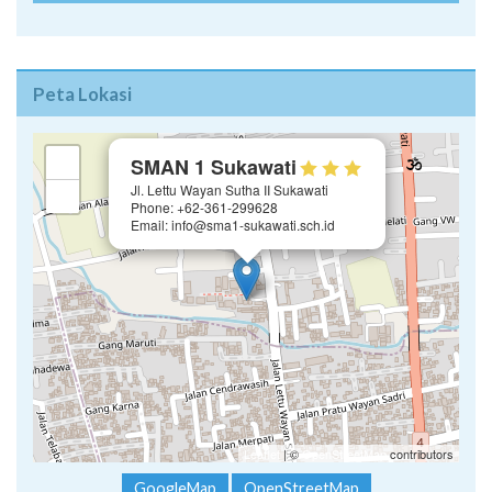
Peta Lokasi
×
+
SMAN 1 Sukawati
Jl. Lettu Wayan Sutha II Sukawati
−
Phone: +62-361-299628
Email: info@sma1-sukawati.sch.id
Leaflet
| ©
OpenStreetMap
contributors
GoogleMap
OpenStreetMap