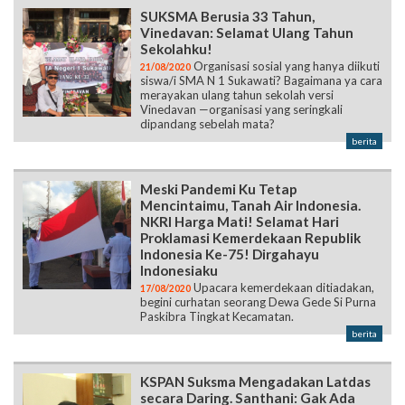
SUKSMA Berusia 33 Tahun,
Vinedavan: Selamat Ulang Tahun
Sekolahku!
Organisasi sosial yang hanya diikuti
21/08/2020
siswa/i SMA N 1 Sukawati? Bagaimana ya cara
merayakan ulang tahun sekolah versi
Vinedavan —organisasi yang seringkali
dipandang sebelah mata?
berita
Meski Pandemi Ku Tetap
Mencintaimu, Tanah Air Indonesia.
NKRI Harga Mati! Selamat Hari
Proklamasi Kemerdekaan Republik
Indonesia Ke-75! Dirgahayu
Indonesiaku
Upacara kemerdekaan ditiadakan,
17/08/2020
begini curhatan seorang Dewa Gede Si Purna
Paskibra Tingkat Kecamatan.
berita
KSPAN Suksma Mengadakan Latdas
secara Daring. Santhani: Gak Ada