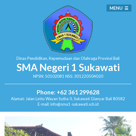
MENU
Dinas Pendidikan, Kepemudaan dan Olahraga
Provinsi Bali
SMA Negeri 1 Sukawati
NPSN: 50102081 NSS: 301220504020
Phone: +62 361 299628
Alamat:
Jalan Lettu Wayan Sutha II, Sukawati
Gianyar Bali 80582
E-mail: info@sma1-sukawati.sch.id