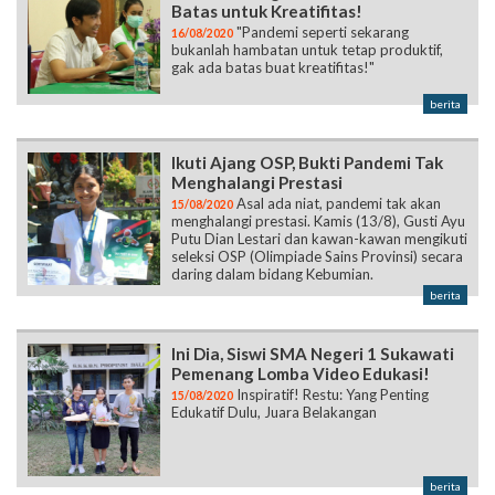
Batas untuk Kreatifitas!
"Pandemi seperti sekarang
16/08/2020
bukanlah hambatan untuk tetap produktif,
gak ada batas buat kreatifitas!"
berita
Ikuti Ajang OSP, Bukti Pandemi Tak
Menghalangi Prestasi
Asal ada niat, pandemi tak akan
15/08/2020
menghalangi prestasi. Kamis (13/8), Gusti Ayu
Putu Dian Lestari dan kawan-kawan mengikuti
seleksi OSP (Olimpiade Sains Provinsi) secara
daring dalam bidang Kebumian.
berita
Ini Dia, Siswi SMA Negeri 1 Sukawati
Pemenang Lomba Video Edukasi!
Inspiratif! Restu: Yang Penting
15/08/2020
Edukatif Dulu, Juara Belakangan
berita