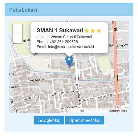
Peta Lokasi
×
+
SMAN 1 Sukawati
Jl. Lettu Wayan Sutha II Sukawati
−
Phone: +62-361-299628
Email: info@sma1-sukawati.sch.id
Leaflet
| ©
OpenStreetMap
contributors
GoogleMap
OpenStreetMap