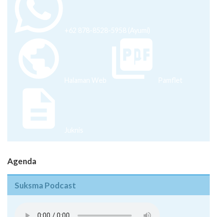
+62 878-8528-5958 (Ayumi)
Halaman Web
Pamflet
Juknis
Agenda
Suksma Podcast