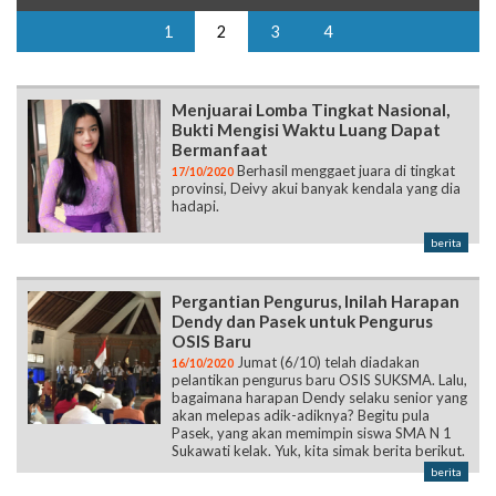
1
2
3
4
Menjuarai Lomba Tingkat Nasional,
Bukti Mengisi Waktu Luang Dapat
Bermanfaat
Berhasil menggaet juara di tingkat
17/10/2020
provinsi, Deivy akui banyak kendala yang dia
hadapi.
berita
Pergantian Pengurus, Inilah Harapan
Dendy dan Pasek untuk Pengurus
OSIS Baru
Jumat (6/10) telah diadakan
16/10/2020
pelantikan pengurus baru OSIS SUKSMA. Lalu,
bagaimana harapan Dendy selaku senior yang
akan melepas adik-adiknya? Begitu pula
Pasek, yang akan memimpin siswa SMA N 1
Sukawati kelak. Yuk, kita simak berita berikut.
berita