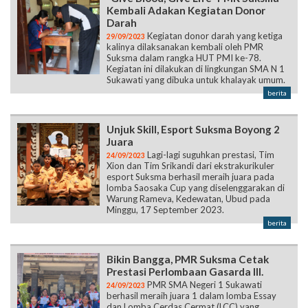
Kembali Adakan Kegiatan Donor
Darah
Kegiatan donor darah yang ketiga
29/09/2023
kalinya dilaksanakan kembali oleh PMR
Suksma dalam rangka HUT PMI ke-78.
Kegiatan ini dilakukan di lingkungan SMA N 1
Sukawati yang dibuka untuk khalayak umum.
berita
Unjuk Skill, Esport Suksma Boyong 2
Juara
Lagi-lagi suguhkan prestasi, Tim
24/09/2023
Xion dan Tim Srikandi dari ekstrakurikuler
esport Suksma berhasil meraih juara pada
lomba Saosaka Cup yang diselenggarakan di
Warung Rameva, Kedewatan, Ubud pada
Minggu, 17 September 2023.
berita
Bikin Bangga, PMR Suksma Cetak
Prestasi Perlombaan Gasarda III.
PMR SMA Negeri 1 Sukawati
24/09/2023
berhasil meraih juara 1 dalam lomba Essay
dan Lomba Cerdas Cermat (LCC) yang