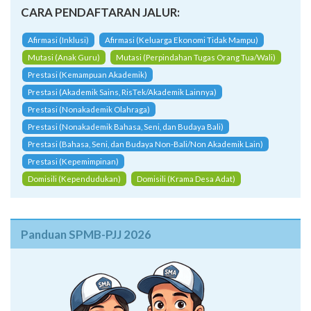
CARA PENDAFTARAN JALUR:
Afirmasi (Inklusi)
Afirmasi (Keluarga Ekonomi Tidak Mampu)
Mutasi (Anak Guru)
Mutasi (Perpindahan Tugas Orang Tua/Wali)
Prestasi (Kemampuan Akademik)
Prestasi (Akademik Sains, RisTek/Akademik Lainnya)
Prestasi (Nonakademik Olahraga)
Prestasi (Nonakademik Bahasa, Seni, dan Budaya Bali)
Prestasi (Bahasa, Seni, dan Budaya Non-Bali/Non Akademik Lain)
Prestasi (Kepemimpinan)
Domisili (Kependudukan)
Domisili (Krama Desa Adat)
Panduan SPMB-PJJ 2026