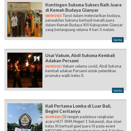
Kontingen Suksma Sukses Raih Juara
di Kemah Budaya Gianyar
Turut dalam melestarikan budaya,
08/09/2023
perwakilan Suksma berhasil meraih juara
dalam Kemah Budaya XIII Kabupaten Gianyar
yang berlangsung selama 4 hari 3 malam.
berita
Usai Vakum, Abdi Suksma Kembali
Adakan Persami
Vakum selama covid, Abdi Suksma
04/09/2023
kembali adakan Persami untuk pelantikan
pramuka wajib kelas X.
berita
Kali Pertama Lomba di Luar Bali,
Begini Ceritanya
Di tengah padatnya rangkaian
03/09/2023
acara HUT SMA Negeri 1 Sukawati, dua siswi
kelas XI berhasil gaet juara III pada event
MEDDIPS yang diselenggarakan oleh Fakultas