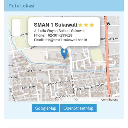
Peta Lokasi
×
+
SMAN 1 Sukawati
Jl. Lettu Wayan Sutha II Sukawati
−
Phone: +62-361-299628
Email: info@sma1-sukawati.sch.id
Leaflet
| ©
OpenStreetMap
contributors
GoogleMap
OpenStreetMap