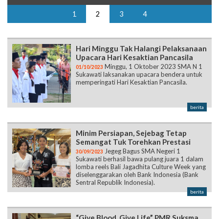
1
2
3
4
Hari Minggu Tak Halangi Pelaksanaan
Upacara Hari Kesaktian Pancasila
Minggu, 1 Oktober 2023 SMA N 1
01/10/2023
Sukawati laksanakan upacara bendera untuk
memperingati Hari Kesaktian Pancasila.
berita
Minim Persiapan, Sejebag Tetap
Semangat Tuk Torehkan Prestasi
Jegeg Bagus SMA Negeri 1
30/09/2023
Sukawati berhasil bawa pulang juara 1 dalam
lomba reels Bali Jagadhita Culture Week yang
diselenggarakan oleh Bank Indonesia (Bank
Sentral Republik Indonesia).
berita
“Give Blood, Give Life” PMR Suksma