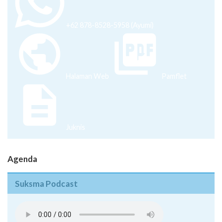
+62 878-8528-5958 (Ayumi)
Halaman Web
Pamflet
Juknis
Agenda
Suksma Podcast