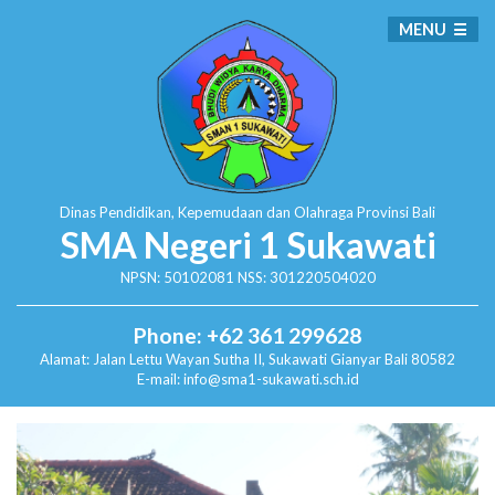
MENU
Dinas Pendidikan, Kepemudaan dan Olahraga
Provinsi Bali
SMA Negeri 1 Sukawati
NPSN: 50102081 NSS: 301220504020
Phone: +62 361 299628
Alamat:
Jalan Lettu Wayan Sutha II, Sukawati
Gianyar Bali 80582
E-mail: info@sma1-sukawati.sch.id