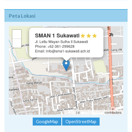
×
+
SMAN 1 Sukawati
Jl. Lettu Wayan Sutha II Sukawati
−
Phone: +62-361-299628
Email: info@sma1-sukawati.sch.id
Leaflet
| ©
OpenStreetMap
contributors
GoogleMap
OpenStreetMap