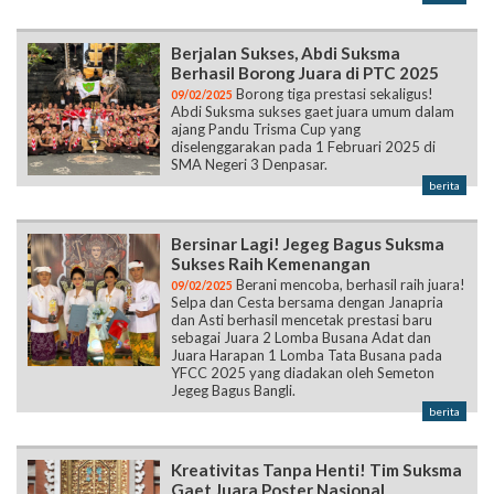
Borong tiga prestasi sekaligus!
09/02/2025
Abdi Suksma sukses gaet juara umum dalam
ajang Pandu Trisma Cup yang
diselenggarakan pada 1 Februari 2025 di
SMA Negeri 3 Denpasar.
berita
Bersinar Lagi! Jegeg Bagus Suksma
Sukses Raih Kemenangan
Berani mencoba, berhasil raih juara!
09/02/2025
Selpa dan Cesta bersama dengan Janapria
dan Asti berhasil mencetak prestasi baru
sebagai Juara 2 Lomba Busana Adat dan
Juara Harapan 1 Lomba Tata Busana pada
YFCC 2025 yang diadakan oleh Semeton
Jegeg Bagus Bangli.
berita
Kreativitas Tanpa Henti! Tim Suksma
Gaet Juara Poster Nasional
Bintang muda berhasil bersinar di
09/02/2025
ajang nasional! Tiga siswi berbakat SMAN 1
Sukawati berhasil raih Juara 1 dengan karya
poster kreatif pada ajang SOUND Udayana