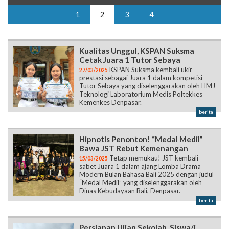
Kualitas Unggul, KSPAN Suksma
Cetak Juara 1 Tutor Sebaya
KSPAN Suksma kembali ukir
27/03/2025
prestasi sebagai Juara 1 dalam kompetisi
Tutor Sebaya yang diselenggarakan oleh HMJ
Teknologi Laboratorium Medis Poltekkes
Kemenkes Denpasar.
berita
Hipnotis Penonton! “Medal Medil”
Bawa JST Rebut Kemenangan
Tetap memukau! JST kembali
15/03/2025
sabet Juara 1 dalam ajang Lomba Drama
Modern Bulan Bahasa Bali 2025 dengan judul
“Medal Medil” yang diselenggarakan oleh
Dinas Kebudayaan Bali, Denpasar.
berita
Persiapan Ujian Sekolah, Siswa/i
Kelas XII Gelar Kegiatan Tirta Yatra
Menjelang ujian sekolah, seluruh
06/03/2025
siswa/i kelas XII beserta guru SMAN 1
Sukawati mengadakan acara Tirta Yatra ke