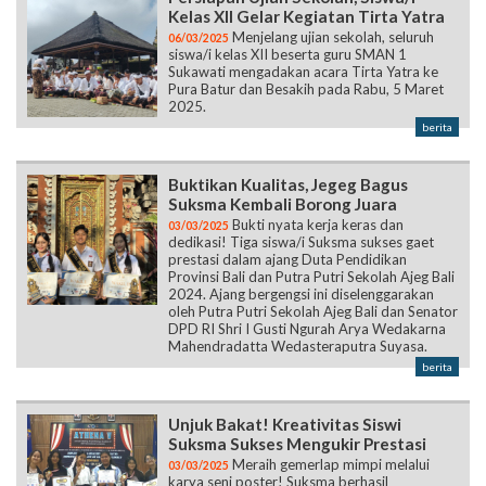
Pura Batur dan Besakih pada Rabu, 5 Maret
2025.
berita
Buktikan Kualitas, Jegeg Bagus
Suksma Kembali Borong Juara
Bukti nyata kerja keras dan
03/03/2025
dedikasi! Tiga siswa/i Suksma sukses gaet
prestasi dalam ajang Duta Pendidikan
Provinsi Bali dan Putra Putri Sekolah Ajeg Bali
2024. Ajang bergengsi ini diselenggarakan
oleh Putra Putri Sekolah Ajeg Bali dan Senator
DPD RI Shri I Gusti Ngurah Arya Wedakarna
Mahendradatta Wedasteraputra Suyasa.
berita
Unjuk Bakat! Kreativitas Siswi
Suksma Sukses Mengukir Prestasi
Meraih gemerlap mimpi melalui
03/03/2025
karya seni poster! Suksma berhasil
mengangkat piala kemenangan pada ajang
Athena V 2025 yang diselenggarakan oleh
Himpunan Mahasiswa Program Studi
Fisioterapi Universitas Bali Internasional.