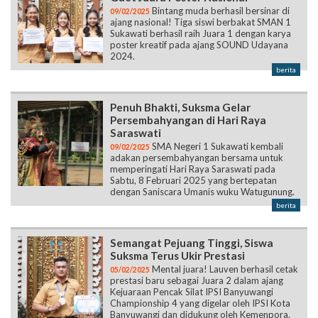
2024.
berita
Penuh Bhakti, Suksma Gelar
Persembahyangan di Hari Raya
Saraswati
SMA Negeri 1 Sukawati kembali
09/02/2025
adakan persembahyangan bersama untuk
memperingati Hari Raya Saraswati pada
Sabtu, 8 Februari 2025 yang bertepatan
dengan Saniscara Umanis wuku Watugunung.
berita
Semangat Pejuang Tinggi, Siswa
Suksma Terus Ukir Prestasi
Mental juara! Lauven berhasil cetak
05/02/2025
prestasi baru sebagai Juara 2 dalam ajang
Kejuaraan Pencak Silat IPSI Banyuwangi
Championship 4 yang digelar oleh IPSI Kota
Banyuwangi dan didukung oleh Kemenpora.
berita
Halaman:
1
2
3
4
5
6
7
8
9