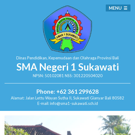
MENU
Dinas Pendidikan, Kepemudaan dan Olahraga
Provinsi Bali
SMA Negeri 1 Sukawati
NPSN: 50102081 NSS: 301220504020
Phone: +62 361 299628
Alamat:
Jalan Lettu Wayan Sutha II, Sukawati
Gianyar Bali 80582
E-mail: info@sma1-sukawati.sch.id