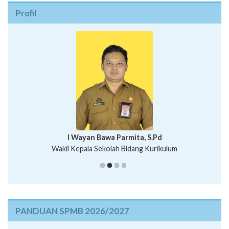
I Wayan Bawa Parmita, S.Pd
I Wayan Gede Aditya Pratita, S.Pd., M.Sn
Wakil Kepala Sekolah Bidang Kurikulum
Ni Wayan Nopi Sutantri, S.Pd.
Putu Suhartana, S.Pd.
Wakil Kepala Sekolah Bidang Kesiswaan
PANDUAN SPMB 2026/2027