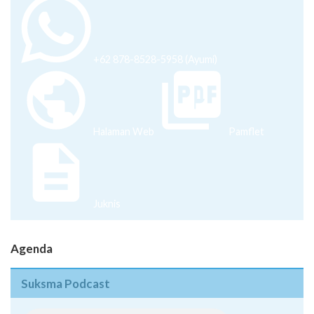
+62 878-8528-5958 (Ayumi)
Halaman Web
Pamflet
Juknis
Agenda
Suksma Podcast