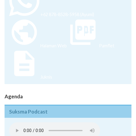
+62 878-8528-5958 (Ayumi)
Halaman Web
Pamflet
Juknis
Agenda
Suksma Podcast