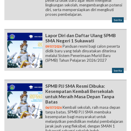
peserta didik baru agar lebih mengenal
lingkungan sekolah, mengembangkan potensi
diri, serta mempersiapkan diri mengikuti
proses pembelajaran.
berita
Lapor Diri dan Daftar Ulang SPMB
SMA Negeri 1 Sukawati
Panduan resmi bagi calon peserta
09/07/2026
didik baru yang telah dinyatakan diterima
melalui Sistem Penerimaan Murid Baru
(SPMB) Tahun Pelajaran 2026/2027
berita
SPMB PJJ SMA Resmi Dibuka:
Kesempatan Kembali Bersekolah
untuk Meraih Masa Depan Tanpa
Batas
Kembali sekolah, raih masa depan
06/07/2026
tanpa batas. SPMB PJJ SMA membuka
kesempatan bagi masyarakat untuk
melanjutkan pendidikan melalui pembelajaran
jarak jauh yang fleksibel, dengan SMAN 1
Sukawati sebagai sekolah induk