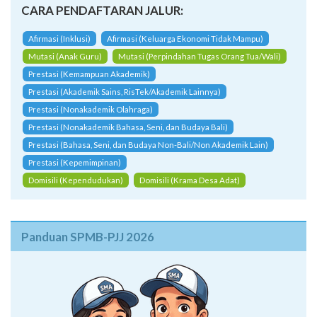
CARA PENDAFTARAN JALUR:
Afirmasi (Inklusi)
Afirmasi (Keluarga Ekonomi Tidak Mampu)
Mutasi (Anak Guru)
Mutasi (Perpindahan Tugas Orang Tua/Wali)
Prestasi (Kemampuan Akademik)
Prestasi (Akademik Sains, RisTek/Akademik Lainnya)
Prestasi (Nonakademik Olahraga)
Prestasi (Nonakademik Bahasa, Seni, dan Budaya Bali)
Prestasi (Bahasa, Seni, dan Budaya Non-Bali/Non Akademik Lain)
Prestasi (Kepemimpinan)
Domisili (Kependudukan)
Domisili (Krama Desa Adat)
Panduan SPMB-PJJ 2026