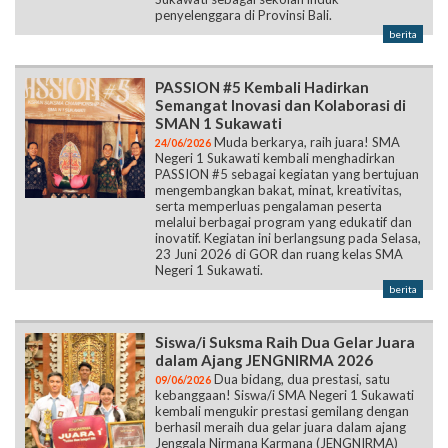
penyelenggara di Provinsi Bali.
berita
PASSION #5 Kembali Hadirkan
Semangat Inovasi dan Kolaborasi di
SMAN 1 Sukawati
Muda berkarya, raih juara! SMA
24/06/2026
Negeri 1 Sukawati kembali menghadirkan
PASSION #5 sebagai kegiatan yang bertujuan
mengembangkan bakat, minat, kreativitas,
serta memperluas pengalaman peserta
melalui berbagai program yang edukatif dan
inovatif. Kegiatan ini berlangsung pada Selasa,
23 Juni 2026 di GOR dan ruang kelas SMA
Negeri 1 Sukawati.
berita
Siswa/i Suksma Raih Dua Gelar Juara
dalam Ajang JENGNIRMA 2026
Dua bidang, dua prestasi, satu
09/06/2026
kebanggaan! Siswa/i SMA Negeri 1 Sukawati
kembali mengukir prestasi gemilang dengan
berhasil meraih dua gelar juara dalam ajang
Jenggala Nirmana Karmana (JENGNIRMA)