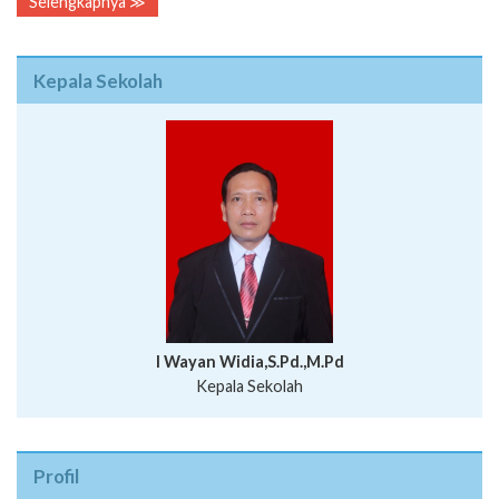
Selengkapnya ≫
Kepala Sekolah
I Wayan Widia,S.Pd.,M.Pd
Kepala Sekolah
Profil