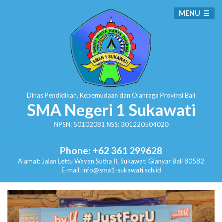
MENU
Dinas Pendidikan, Kepemudaan dan Olahraga
Provinsi Bali
SMA Negeri 1 Sukawati
NPSN: 50102081 NSS: 301220504020
Phone: +62 361 299628
Alamat:
Jalan Lettu Wayan Sutha II, Sukawati
Gianyar Bali 80582
E-mail: info@sma1-sukawati.sch.id