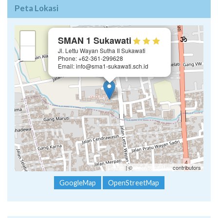
Peta Lokasi
×
+
SMAN 1 Sukawati
Jl. Lettu Wayan Sutha II Sukawati
−
Phone: +62-361-299628
Email: info@sma1-sukawati.sch.id
Leaflet
| ©
OpenStreetMap
contributors
GoogleMap
OpenStreetMap