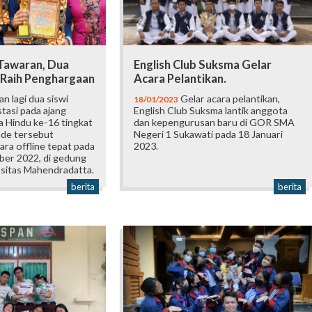
 Tawaran, Dua
English Club Suksma Gelar
 Raih Penghargaan
Acara Pelantikan.
an lagi dua siswi
Gelar acara pelantikan,
18/01/2023
tasi pada ajang
English Club Suksma lantik anggota
 Hindu ke-16 tingkat
dan kepengurusan baru di GOR SMA
ade tersebut
Negeri 1 Sukawati pada 18 Januari
ara offline tepat pada
2023.
ber 2022, di gedung
itas Mahendradatta.
berita
berita