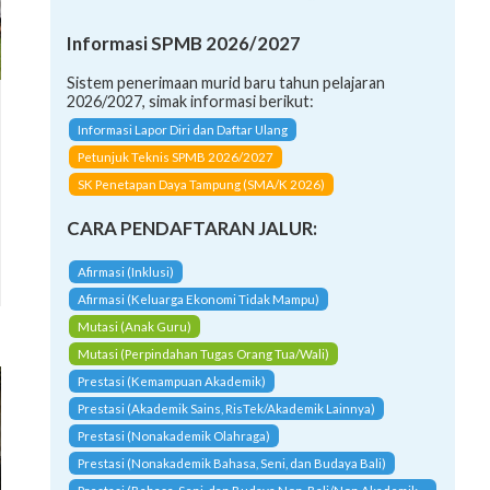
Informasi SPMB 2026/2027
Sistem penerimaan murid baru tahun pelajaran
2026/2027, simak informasi berikut:
Informasi Lapor Diri dan Daftar Ulang
Petunjuk Teknis SPMB 2026/2027
SK Penetapan Daya Tampung (SMA/K 2026)
CARA PENDAFTARAN JALUR:
Afirmasi (Inklusi)
Afirmasi (Keluarga Ekonomi Tidak Mampu)
Mutasi (Anak Guru)
Mutasi (Perpindahan Tugas Orang Tua/Wali)
Prestasi (Kemampuan Akademik)
Prestasi (Akademik Sains, RisTek/Akademik Lainnya)
Prestasi (Nonakademik Olahraga)
Prestasi (Nonakademik Bahasa, Seni, dan Budaya Bali)