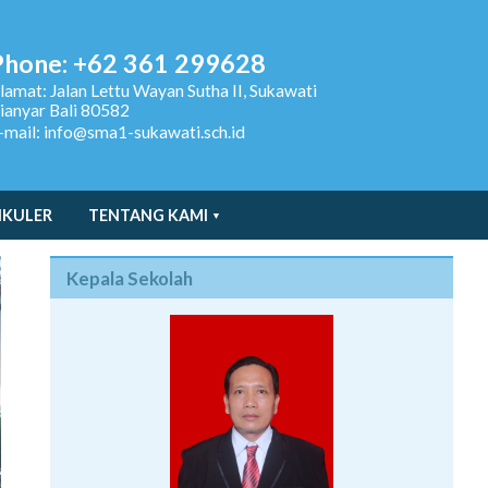
Phone: +62 361 299628
lamat:
Jalan Lettu Wayan Sutha II, Sukawati
ianyar Bali 80582
-mail: info@sma1-sukawati.sch.id
IKULER
TENTANG KAMI
Kepala Sekolah