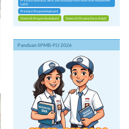
Prestasi (Bahasa, Seni, dan Budaya Non-Bali/Non Akademik
Lain)
Prestasi (Kepemimpinan)
Domisili (Kependudukan)
Domisili (Krama Desa Adat)
Panduan SPMB-PJJ 2026