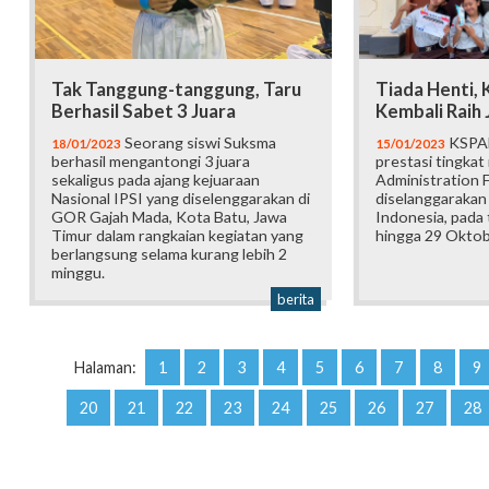
Tak Tanggung-tanggung, Taru
Tiada Henti,
Berhasil Sabet 3 Juara
Kembali Raih 
Seorang siswi Suksma
KSPAN
18/01/2023
15/01/2023
berhasil mengantongi 3 juara
prestasi tingkat
sekaligus pada ajang kejuaraan
Administration F
Nasional IPSI yang diselenggarakan di
diselanggarakan 
GOR Gajah Mada, Kota Batu, Jawa
Indonesia, pada
Timur dalam rangkaian kegiatan yang
hingga 29 Oktob
berlangsung selama kurang lebih 2
minggu.
berita
Halaman:
1
2
3
4
5
6
7
8
9
20
21
22
23
24
25
26
27
28