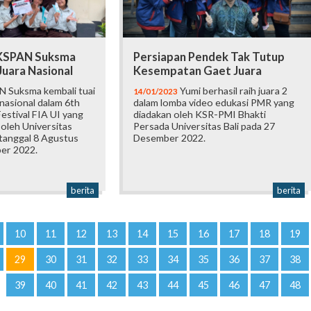
 KSPAN Suksma
Persiapan Pendek Tak Tutup
Juara Nasional
Kesempatan Gaet Juara
 Suksma kembali tuai
Yumi berhasil raih juara 2
14/01/2023
 nasional dalam 6th
dalam lomba video edukasi PMR yang
estival FIA UI yang
diadakan oleh KSR-PMI Bhakti
oleh Universitas
Persada Universitas Bali pada 27
 tanggal 8 Agustus
Desember 2022.
er 2022.
berita
berita
10
11
12
13
14
15
16
17
18
19
29
30
31
32
33
34
35
36
37
38
39
40
41
42
43
44
45
46
47
48