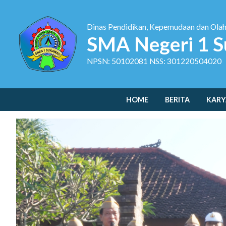
Dinas Pendidikan, Kepemudaan dan Ola
SMA Negeri 1 S
NPSN: 50102081 NSS: 301220504020
HOME
BERITA
KARY