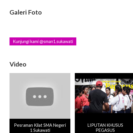
Galeri Foto
Kunjungi kami @sman1.sukawati
Video
Pesraman Kilat SMA Negeri
LIPUTAN KHUSUS
1 Sukawati
PEGASUS