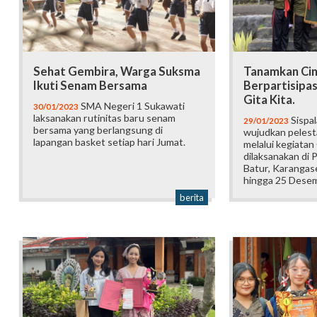
Sehat Gembira, Warga Suksma
Tanamkan Cin
Ikuti Senam Bersama
Berpartisipas
Gita Kita.
SMA Negeri 1 Sukawati
30/01/2023
laksanakan rutinitas baru senam
Sispa
29/01/2023
bersama yang berlangsung di
wujudkan pelest
lapangan basket setiap hari Jumat.
melalui kegiatan
dilaksanakan di
Batur, Karangas
hingga 25 Dese
berita