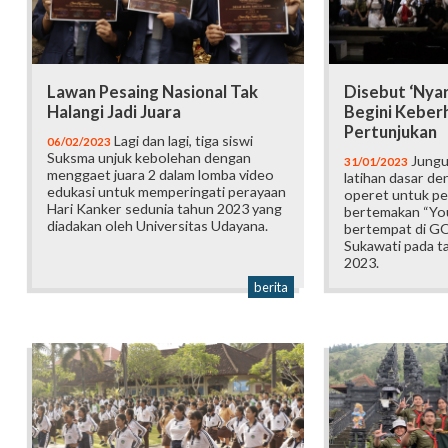
Lawan Pesaing Nasional Tak
Disebut ‘Nyar
Halangi Jadi Juara
Begini Keberh
Pertunjukan
Lagi dan lagi, tiga siswi
06/02/2023
Suksma unjuk kebolehan dengan
Jungut
31/01/2023
menggaet juara 2 dalam lomba video
latihan dasar d
edukasi untuk memperingati perayaan
operet untuk pe
Hari Kanker sedunia tahun 2023 yang
bertemakan “You
diadakan oleh Universitas Udayana.
bertempat di G
Sukawati pada ta
2023.
berita