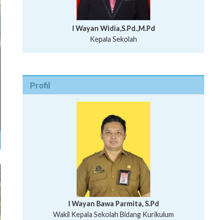
I Wayan Widia,S.Pd.,M.Pd
Kepala Sekolah
Profil
I Wayan Bawa Parmita, S.Pd
I Wayan Gede Aditya Pratita, S.Pd., M.Sn
Wakil Kepala Sekolah Bidang Kurikulum
Ni Wayan Nopi Sutantri, S.Pd.
Putu Suhartana, S.Pd.