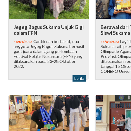
Jegeg Bagus Suksma Unjuk Gigi
Berawal dari
dalam FPN
Siswi Suksma
Cantik dan berbakat, dua
Lagi d
18/01/2023
18/01/2023
anggota Jegeg Bagus Suksma berhasil
Suksma raih pres
gaet juara dalam ajang perlombaan
Olimpiade Agama
Festival Pelajar Nusantara (FPN) yang
Provinsi. Olimpi
dilaksanakan pada 23-28 Oktober
dilaksanakan sec
2022.
tanggal 15 Okto
CONEFO Univers
berita