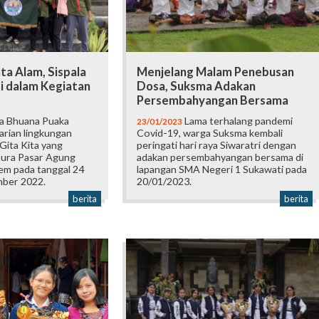
ta Alam, Sispala
Menjelang Malam Penebusan
i dalam Kegiatan
Dosa, Suksma Adakan
Persembahyangan Bersama
la Bhuana Puaka
Lama terhalang pandemi
23/01/2023
arian lingkungan
Covid-19, warga Suksma kembali
 Gita Kita yang
peringati hari raya Siwaratri dengan
 Pura Pasar Agung
adakan persembahyangan bersama di
em pada tanggal 24
lapangan SMA Negeri 1 Sukawati pada
mber 2022.
20/01/2023.
berita
berita