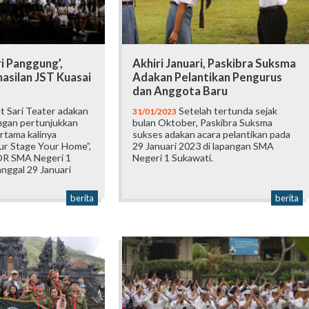
i Panggung’,
Akhiri Januari, Paskibra Suksma
asilan JST Kuasai
Adakan Pelantikan Pengurus
dan Anggota Baru
 Sari Teater adakan
Setelah tertunda sejak
31/01/2023
engan pertunjukkan
bulan Oktober, Paskibra Suksma
rtama kalinya
sukses adakan acara pelantikan pada
r Stage Your Home”,
29 Januari 2023 di lapangan SMA
OR SMA Negeri 1
Negeri 1 Sukawati.
nggal 29 Januari
berita
berita