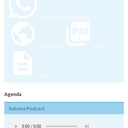
+62 878-8528-5958 (Ayumi)
Halaman Web
Pamflet
Juknis
Agenda
Suksma Podcast