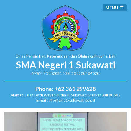
MENU
Dinas Pendidikan, Kepemudaan dan Olahraga
Provinsi Bali
SMA Negeri 1 Sukawati
NPSN: 50102081 NSS: 301220504020
Phone: +62 361 299628
Alamat:
Jalan Lettu Wayan Sutha II, Sukawati
Gianyar Bali 80582
E-mail: info@sma1-sukawati.sch.id