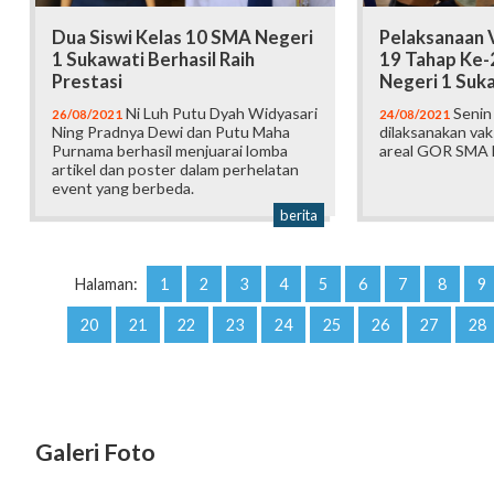
Dua Siswi Kelas 10 SMA Negeri
Pelaksanaan V
1 Sukawati Berhasil Raih
19 Tahap Ke-
Prestasi
Negeri 1 Suk
Ni Luh Putu Dyah Widyasari
Senin 
26/08/2021
24/08/2021
Ning Pradnya Dewi dan Putu Maha
dilaksanakan vak
Purnama berhasil menjuarai lomba
areal GOR SMA N
artikel dan poster dalam perhelatan
event yang berbeda.
berita
Halaman:
1
2
3
4
5
6
7
8
9
20
21
22
23
24
25
26
27
28
Galeri Foto