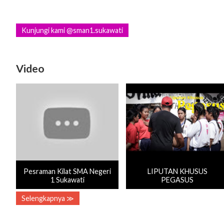
Kunjungi kami @sman1.sukawati
Video
Pesraman Kilat SMA Negeri
LIPUTAN KHUSUS
1 Sukawati
PEGASUS
Selengkapnya ≫