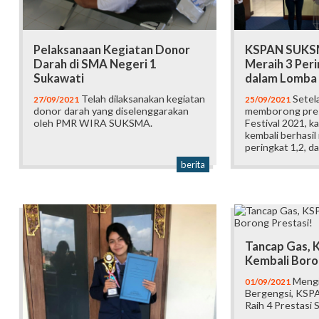
Pelaksanaan Kegiatan Donor
KSPAN SUKSM
Darah di SMA Negeri 1
Meraih 3 Per
Sukawati
dalam Lomba 
Telah dilaksanakan kegiatan
Setel
27/09/2021
25/09/2021
donor darah yang diselenggarakan
memborong pres
oleh PMR WIRA SUKSMA.
Festival 2021, 
kembali berhas
peringkat 1,2, d
berita
Tancap Gas,
Kembali Boro
Mengi
01/09/2021
Bergengsi, KSP
Raih 4 Prestasi 