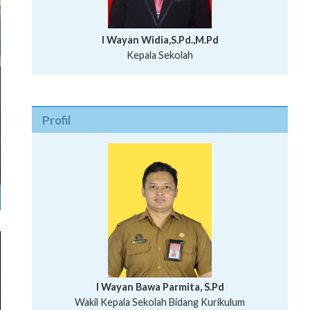
I Wayan Widia,S.Pd.,M.Pd
Kepala Sekolah
Profil
I Wayan Bawa Parmita, S.Pd
I Wayan Gede Aditya Pratita, S.Pd., M.Sn
Wakil Kepala Sekolah Bidang Kurikulum
Ni Wayan Nopi Sutantri, S.Pd.
Putu Suhartana, S.Pd.