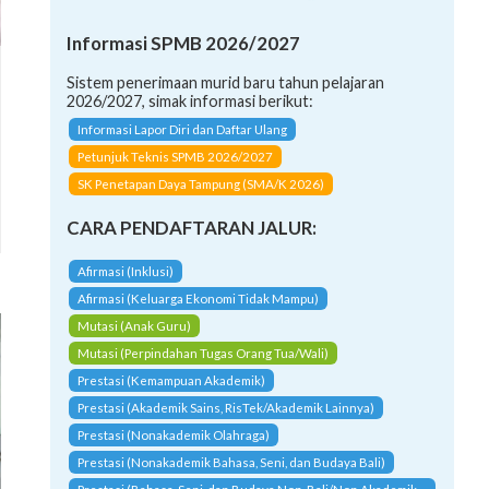
Informasi SPMB 2026/2027
Sistem penerimaan murid baru tahun pelajaran
2026/2027, simak informasi berikut:
Informasi Lapor Diri dan Daftar Ulang
Petunjuk Teknis SPMB 2026/2027
SK Penetapan Daya Tampung (SMA/K 2026)
CARA PENDAFTARAN JALUR:
Afirmasi (Inklusi)
Afirmasi (Keluarga Ekonomi Tidak Mampu)
Mutasi (Anak Guru)
Mutasi (Perpindahan Tugas Orang Tua/Wali)
Prestasi (Kemampuan Akademik)
Prestasi (Akademik Sains, RisTek/Akademik Lainnya)
Prestasi (Nonakademik Olahraga)
Prestasi (Nonakademik Bahasa, Seni, dan Budaya Bali)