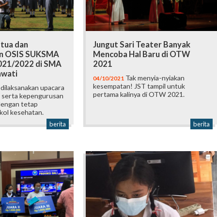
etua dan
Jungut Sari Teater Banyak
n OSIS SUKSMA
Mencoba Hal Baru di OTW
021/2022 di SMA
2021
awati
Tak menyia-nyiakan
04/10/2021
kesempatan! JST tampil untuk
dilaksanakan upacara
pertama kalinya di OTW 2021.
a serta kepengurusan
engan tetap
ol kesehatan.
berita
berita