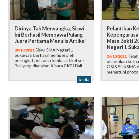
Dirinya Tak Menyangka, Siswi
Pelantikan K
Ini Berhasil Membawa Pulang
Kepengurusa
Juara Pertama Menulis Artikel
Masa Bakti 2
Negeri 1 Suk
Siswi SMA Negeri 1
09/10/2021
Sukawati berhasil memperoleh
Telah 
04/10/2021
peringkat pertama lomba artikel se-
pelantikan ketu
Bali yang diadakan Kisara PKBI Bali
OSIS SUKSMA d
mematuhi protok
berita