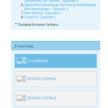
suksmafess on Twitter - Episode 4
Ngobrolin Kebudayaan Dan Karya Anak Bangsa
Bersama Kpoper - Episode 3
New Normal - Episode 2
Covid 19 - Episode 1
**Gunakan browser terbaru.
E-learning
E-LEARNING
SERVER 1 [Offline]
SERVER 2 [Offline]