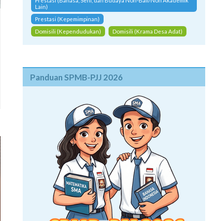
Prestasi (Bahasa, Seni, dan Budaya Non-Bali/Non Akademik
Lain)
Prestasi (Kepemimpinan)
Domisili (Kependudukan)
Domisili (Krama Desa Adat)
Panduan SPMB-PJJ 2026