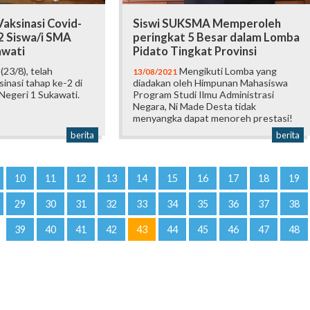
aksinasi Covid-
Siswi SUKSMA Memperoleh
2 Siswa/i SMA
peringkat 5 Besar dalam Lomba
awati
Pidato Tingkat Provinsi
(23/8), telah
Mengikuti Lomba yang
13/08/2021
sinasi tahap ke-2 di
diadakan oleh Himpunan Mahasiswa
egeri 1 Sukawati.
Program Studi Ilmu Administrasi
Negara, Ni Made Desta tidak
menyangka dapat menoreh prestasi!
berita
berita
10
11
12
13
14
15
16
17
18
19
29
30
31
32
33
34
35
36
37
38
39
40
41
42
43
44
45
46
47
48