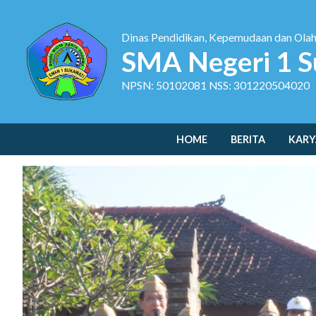
Dinas Pendidikan, Kepemudaan dan Ola
SMA Negeri 1 S
NPSN: 50102081 NSS: 301220504020
HOME
BERITA
KARY