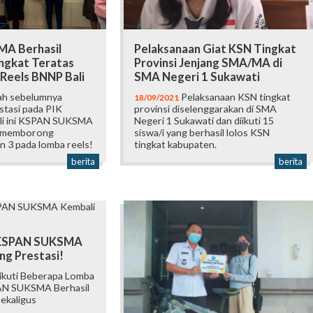
A Berhasil
Pelaksanaan Giat KSN Tingkat
ingkat Teratas
Provinsi Jenjang SMA/MA di
Reels BNNP Bali
SMA Negeri 1 Sukawati
ah sebelumnya
Pelaksanaan KSN tingkat
18/09/2021
tasi pada PIK
provinsi diselenggarakan di SMA
kali ini KSPAN SUKSMA
Negeri 1 Sukawati dan diikuti 15
il memborong
siswa/i yang berhasil lolos KSN
an 3 pada lomba reels!
tingkat kabupaten.
berita
berita
 KSPAN SUKSMA
ng Prestasi!
kuti Beberapa Lomba
AN SUKSMA Berhasil
Sekaligus