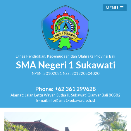
MENU
Dinas Pendidikan, Kepemudaan dan Olahraga
Provinsi Bali
SMA Negeri 1 Sukawati
NPSN: 50102081 NSS: 301220504020
Phone: +62 361 299628
Alamat:
Jalan Lettu Wayan Sutha II, Sukawati
Gianyar Bali 80582
E-mail: info@sma1-sukawati.sch.id