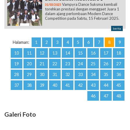
Vampyra Dance Suksma kembali
31/03/2025
torehkan prestasi dengan menggaet Juara 1
dalam ajang perlombaan Modern Dance
Competition pada Sabtu, 15 Februari 2025.
berita
Halaman:
1
2
3
4
5
6
7
8
9
10
11
12
13
14
15
16
17
18
19
20
21
22
23
24
25
26
27
28
29
30
31
32
33
34
35
36
37
38
39
40
41
42
43
44
45
46
47
48
Galeri Foto