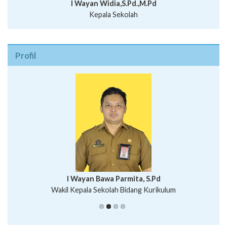
I Wayan Widia,S.Pd.,M.Pd
Kepala Sekolah
Profil
I Wayan Bawa Parmita, S.Pd
I Wayan Gede Aditya Pratita, S.Pd., M.Sn
Wakil Kepala Sekolah Bidang Kurikulum
Ni Wayan Nopi Sutantri, S.Pd.
Putu Suhartana, S.Pd.