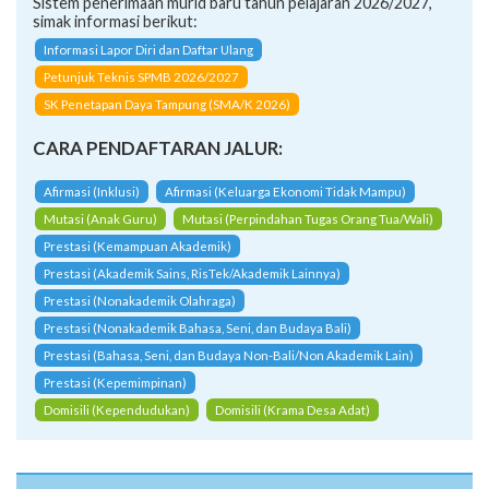
Sistem penerimaan murid baru tahun pelajaran 2026/2027,
simak informasi berikut:
Informasi Lapor Diri dan Daftar Ulang
Petunjuk Teknis SPMB 2026/2027
SK Penetapan Daya Tampung (SMA/K 2026)
CARA PENDAFTARAN JALUR:
Afirmasi (Inklusi)
Afirmasi (Keluarga Ekonomi Tidak Mampu)
Mutasi (Anak Guru)
Mutasi (Perpindahan Tugas Orang Tua/Wali)
Prestasi (Kemampuan Akademik)
Prestasi (Akademik Sains, RisTek/Akademik Lainnya)
Prestasi (Nonakademik Olahraga)
Prestasi (Nonakademik Bahasa, Seni, dan Budaya Bali)
Prestasi (Bahasa, Seni, dan Budaya Non-Bali/Non Akademik Lain)
Prestasi (Kepemimpinan)
Domisili (Kependudukan)
Domisili (Krama Desa Adat)