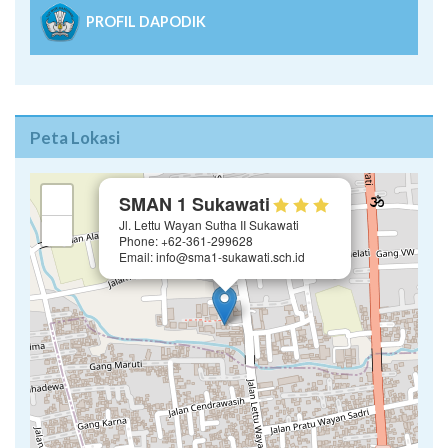
PROFIL DAPODIK
Peta Lokasi
×
+
SMAN 1 Sukawati
Jl. Lettu Wayan Sutha II Sukawati
−
Phone: +62-361-299628
Email: info@sma1-sukawati.sch.id