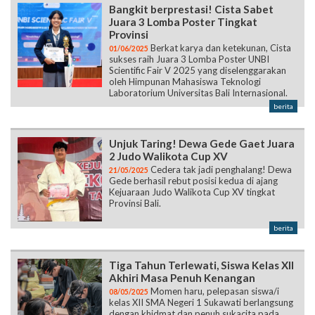
Bangkit berprestasi! Cista Sabet
Juara 3 Lomba Poster Tingkat
Provinsi
Berkat karya dan ketekunan, Cista
01/06/2025
sukses raih Juara 3 Lomba Poster UNBI
Scientific Fair V 2025 yang diselenggarakan
oleh Himpunan Mahasiswa Teknologi
Laboratorium Universitas Bali Internasional.
berita
Unjuk Taring! Dewa Gede Gaet Juara
2 Judo Walikota Cup XV
Cedera tak jadi penghalang! Dewa
21/05/2025
Gede berhasil rebut posisi kedua di ajang
Kejuaraan Judo Walikota Cup XV tingkat
Provinsi Bali.
berita
Tiga Tahun Terlewati, Siswa Kelas XII
Akhiri Masa Penuh Kenangan
Momen haru, pelepasan siswa/i
08/05/2025
kelas XII SMA Negeri 1 Sukawati berlangsung
dengan khidmat dan penuh sukacita pada