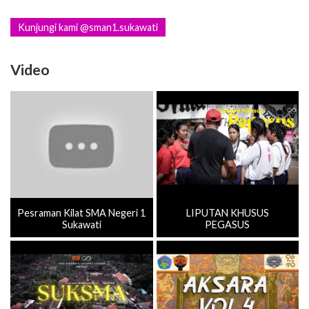
Kunjungi kami @sman1.sukawati
Video
Pesraman Kilat SMA Negeri 1
LIPUTAN KHUSUS
Sukawati
PEGASUS