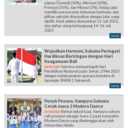
utama: Domisili (30%), Afirmasi (30%),
Prestasi (35%), dan Mutasi (5%). Setiap jalur
memiliki persyaratan dokumen berbeda, dan
pilihan sekolah disesuaikan dengan jalur yang
dipilih. Hasil seleksi diumumkan 12 Juli 2025,
dan daftar ulang berlangsung 14–16 Juli
2025.
berita
Wujudkan Harmoni, Suksma Peringati
Hardiknas Beriringan dengan Hari
Keagamaan Bali
Suksma memperingati Hari
02/05/2025
Pendidikan Nasional pada Jumat, 2 Mei 2025
dengan melaksanakan upacara bendera di
lapangan SMAN 1 Sukawati.
berita
Penuh Pesona, Vampyra Suksma
Cetak Juara 2 Modern Dance
Berkat tekad kuat, Vampyra sukses
25/04/2025
raih prestasi sebagai Juara 2 pada kompetisi
Modern Dance yang diselenggarakan oleh
Universitas Hindu.