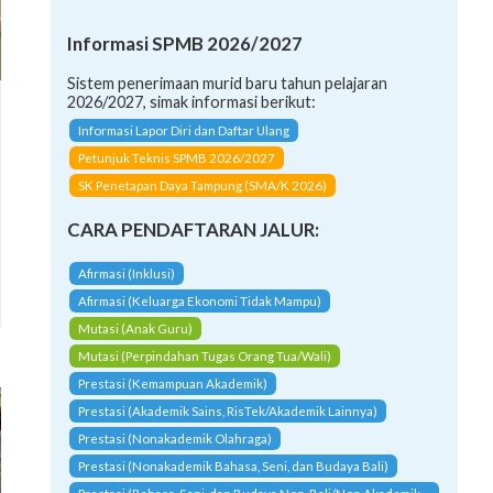
Informasi SPMB 2026/2027
Sistem penerimaan murid baru tahun pelajaran
2026/2027, simak informasi berikut:
Informasi Lapor Diri dan Daftar Ulang
Petunjuk Teknis SPMB 2026/2027
SK Penetapan Daya Tampung (SMA/K 2026)
CARA PENDAFTARAN JALUR:
Afirmasi (Inklusi)
Afirmasi (Keluarga Ekonomi Tidak Mampu)
Mutasi (Anak Guru)
Mutasi (Perpindahan Tugas Orang Tua/Wali)
Prestasi (Kemampuan Akademik)
Prestasi (Akademik Sains, RisTek/Akademik Lainnya)
Prestasi (Nonakademik Olahraga)
Prestasi (Nonakademik Bahasa, Seni, dan Budaya Bali)