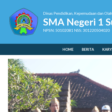
Dinas Pendidikan, Kepemudaan dan Ola
SMA Negeri 1 S
NPSN: 50102081 NSS: 301220504020
HOME
BERITA
KARY