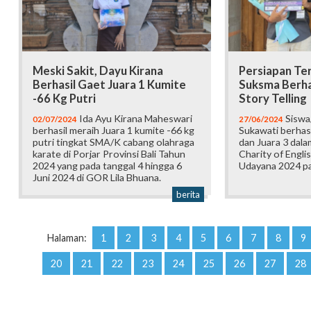
Meski Sakit, Dayu Kirana
Persiapan Ter
Berhasil Gaet Juara 1 Kumite
Suksma Berhas
-66 Kg Putri
Story Telling
Ida Ayu Kirana Maheswari
Siswa
02/07/2024
27/06/2024
berhasil meraih Juara 1 kumite -66 kg
Sukawati berhas
putri tingkat SMA/K cabang olahraga
dan Juara 3 dal
karate di Porjar Provinsi Bali Tahun
Charity of Engl
2024 yang pada tanggal 4 hingga 6
Udayana 2024 pa
Juni 2024 di GOR Lila Bhuana.
berita
Halaman:
1
2
3
4
5
6
7
8
9
20
21
22
23
24
25
26
27
28