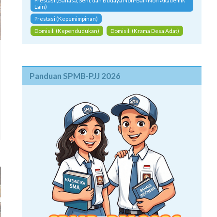
Prestasi (Bahasa, Seni, dan Budaya Non-Bali/Non Akademik
Lain)
Prestasi (Kepemimpinan)
Domisili (Kependudukan)
Domisili (Krama Desa Adat)
Panduan SPMB-PJJ 2026