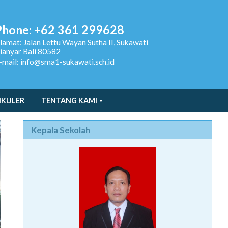
Phone: +62 361 299628
lamat:
Jalan Lettu Wayan Sutha II, Sukawati
ianyar Bali 80582
-mail: info@sma1-sukawati.sch.id
IKULER
TENTANG KAMI
Kepala Sekolah