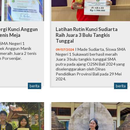
ergi Kunci Anggun
Latihan Rutin Kunci Sudiarta
Tenis Meja
Raih Juara 3 Bulu Tangkis
Tunggal
 SMA Negeri 1
dek Anggun Manik
I Made Sudiarta, Siswa SMA
09/07/2024
 meraih Juara 2 tenis
Negeri 1 Sukawati berhasil meraih
m Porsenijar.
Juara 3 bulu tangkis tunggal SMA
putra pada ajang O2SN Bali 2024 yang
diselenggarakan oleh Dinas
Pendidikan Provinsi Bali pada 29 Mei
2024.
berita
berita