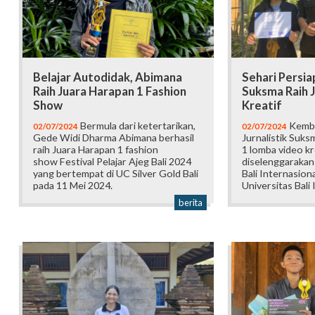
Belajar Autodidak, Abimana
Sehari Persiap
Raih Juara Harapan 1 Fashion
Suksma Raih J
Show
Kreatif
Bermula dari ketertarikan,
Kembal
02/07/2024
02/07/2024
Gede Widi Dharma Abimana berhasil
Jurnalistik Suks
raih Juara Harapan 1 fashion
1 lomba video kr
show Festival Pelajar Ajeg Bali 2024
diselenggarakan
yang bertempat di UC Silver Gold Bali
Bali Internasion
pada 11 Mei 2024.
Universitas Bali 
berita