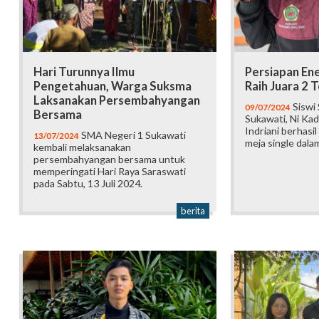
Hari Turunnya Ilmu
Persiapan En
Pengetahuan, Warga Suksma
Raih Juara 2 
Laksanakan Persembahyangan
Siswi
09/07/2024
Bersama
Sukawati, Ni Ka
Indriani berhasil
SMA Negeri 1 Sukawati
13/07/2024
meja single dala
kembali melaksanakan
persembahyangan bersama untuk
memperingati Hari Raya Saraswati
pada Sabtu, 13 Juli 2024.
berita