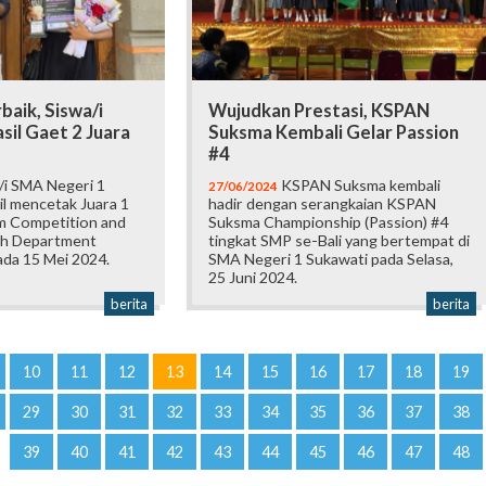
baik, Siswa/i
Wujudkan Prestasi, KSPAN
il Gaet 2 Juara
Suksma Kembali Gelar Passion
#4
/i SMA Negeri 1
KSPAN Suksma kembali
27/06/2024
il mencetak Juara 1
hadir dengan serangkaian KSPAN
am Competition and
Suksma Championship (Passion) #4
ish Department
tingkat SMP se-Bali yang bertempat di
da 15 Mei 2024.
SMA Negeri 1 Sukawati pada Selasa,
25 Juni 2024.
berita
berita
10
11
12
13
14
15
16
17
18
19
29
30
31
32
33
34
35
36
37
38
39
40
41
42
43
44
45
46
47
48