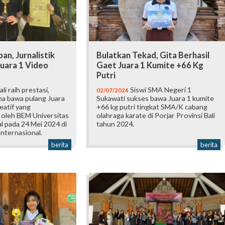
an, Jurnalistik
Bulatkan Tekad, Gita Berhasil
uara 1 Video
Gaet Juara 1 Kumite +66 Kg
Putri
i raih prestasi,
Siswi SMA Negeri 1
02/07/2024
ma bawa pulang Juara
Sukawati sukses bawa Juara 1 kumite
eatif yang
+66 kg putri tingkat SMA/K cabang
 oleh BEM Universitas
olahraga karate di Porjar Provinsi Bali
al pada 24 Mei 2024 di
tahun 2024.
Internasional.
berita
berita