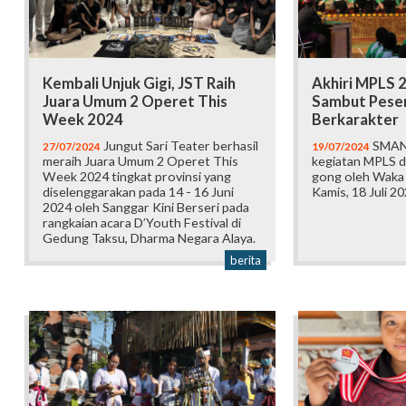
Kembali Unjuk Gigi, JST Raih
Akhiri MPLS 
Juara Umum 2 Operet This
Sambut Peser
Week 2024
Berkarakter
Jungut Sari Teater berhasil
SMAN 
27/07/2024
19/07/2024
meraih Juara Umum 2 Operet This
kegiatan MPLS 
Week 2024 tingkat provinsi yang
gong oleh Waka
diselenggarakan pada 14 - 16 Juni
Kamis, 18 Juli 2
2024 oleh Sanggar Kini Berseri pada
rangkaian acara D’Youth Festival di
Gedung Taksu, Dharma Negara Alaya.
berita