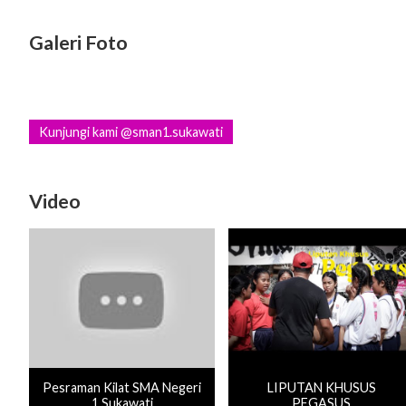
Galeri Foto
Kunjungi kami @sman1.sukawati
Video
Pesraman Kilat SMA Negeri
LIPUTAN KHUSUS
1 Sukawati
PEGASUS