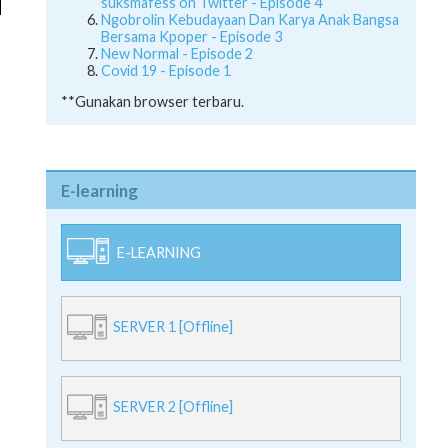
suksmafess on Twitter - Episode 4
Ngobrolin Kebudayaan Dan Karya Anak Bangsa
Bersama Kpoper - Episode 3
New Normal - Episode 2
Covid 19 - Episode 1
**Gunakan browser terbaru.
E-learning
E-LEARNING
SERVER 1 [Offline]
SERVER 2 [Offline]