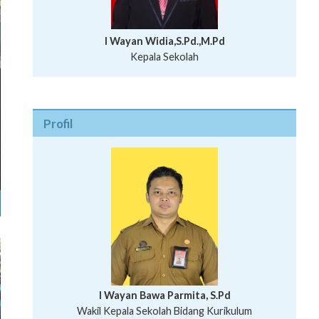
I Wayan Widia,S.Pd.,M.Pd
Kepala Sekolah
Profil
I Wayan Bawa Parmita, S.Pd
I Wayan Gede Aditya Pratita, S.Pd., M.Sn
Wakil Kepala Sekolah Bidang Kurikulum
Ni Wayan Nopi Sutantri, S.Pd.
Putu Suhartana, S.Pd.