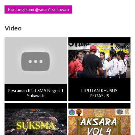
Kunjungi kami @sman1.sukawati
Video
Pesraman Kilat SMA Negeri 1
LIPUTAN KHUSUS
Sukawati
PEGASUS