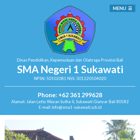
MENU
Dinas Pendidikan, Kepemudaan dan Olahraga
Provinsi Bali
SMA Negeri 1 Sukawati
NPSN: 50102081 NSS: 301220504020
Phone: +62 361 299628
Alamat:
Jalan Lettu Wayan Sutha II, Sukawati
Gianyar Bali 80582
E-mail: info@sma1-sukawati.sch.id