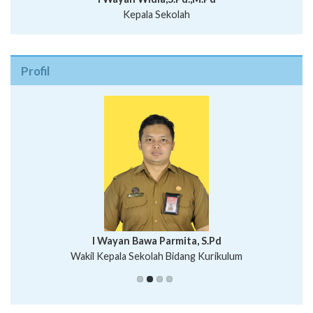
Kepala Sekolah
Profil
I Wayan Bawa Parmita, S.Pd
I Wayan Gede Aditya Pratita, S.Pd., M.Sn
Wakil Kepala Sekolah Bidang Kurikulum
Ni Wayan Nopi Sutantri, S.Pd.
Putu Suhartana, S.Pd.