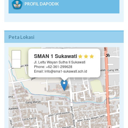
PROFIL DAPODIK
Peta Lokasi
×
+
SMAN 1 Sukawati
Jl. Lettu Wayan Sutha II Sukawati
−
Phone: +62-361-299628
Email: info@sma1-sukawati.sch.id