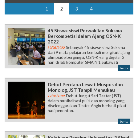
1
2
3
4
45 Siswa-siswi Perwakilan Suksma
Berkompetisi dalam Ajang OSN-K
2022
Sebanyak 45 siswa-siswi Suksma
30/05/2022
dari 9 mata pelajaran kembali mengikuti ajang
olimpiade bergengsi, OSN-K yang digelar 2
hari di lab komputer SMA N 1 Sukawati
berita
Debut Perdana Lewat Muspus dan
Monolog, JST Tampil Memukau
Debut Jungut Sari Teater (JST)
27/05/2022
dalam musikalisasi puisi dan monolog yang
diselenggarakan Teater Angin berhasil pikat
hati penonton.
berita
Kalahkan Pesaing Universitas, 3 Siswi