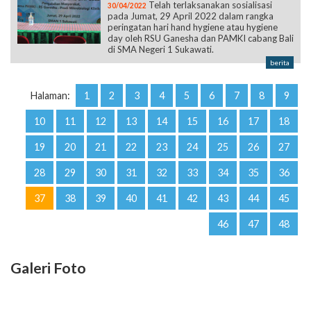
Telah terlaksanakan sosialisasi
30/04/2022
pada Jumat, 29 April 2022 dalam rangka
peringatan hari hand hygiene atau hygiene
day oleh RSU Ganesha dan PAMKI cabang Bali
di SMA Negeri 1 Sukawati.
berita
Halaman:
1
2
3
4
5
6
7
8
9
10
11
12
13
14
15
16
17
18
19
20
21
22
23
24
25
26
27
28
29
30
31
32
33
34
35
36
37
38
39
40
41
42
43
44
45
46
47
48
Galeri Foto