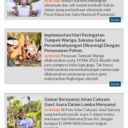
Siswa/i Suksma menangkan
25/05/2022
olimpiade dan raih medali kembali! Kali ini
dalam ajang perlombaan olimpiade oleh
Pusat Kejuaraan Sains Nasional (Puskanas).
berita
Implementasi Hari Peringatan
Tumpek Wariga, Suksma Gelar
Persembahyangan Dibarengi Dengan
Penanaman Pohon.
Perayaan Tumpek Wariga
16/05/2022
dilaksanakan pada 14 Mei 2022 dihadiri oleh
para pengurus kelas juga gugu. Tak hanya
melaksanakan persembahyangan namun juga
dilaksanakan penanaman pohon guna
melestarikan lingkungan sekolah.
berita
Gemar Bernyanyi, Intan Cahyani
Gaet Juara Dalam Lomba Menyanyi
Ni Putu Intan Cahyani, siswi Suksma
13/05/2022
yang berhasil meraih Juara 1 dalam lomba
menyanyi dari Kencana Draw Art, dengan
kategori D (SMP/SMA/Umum) tingkat