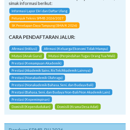
simak informasi berikut:
Informasi Lapor Diri dan Daftar Ulang
Petunjuk Teknis SPMB 2026/2027
SK Penetapan Daya Tampung (SMA/K 2026)
CARA PENDAFTARAN JALUR:
Afirmasi (Inklusi)
Afirmasi (Keluarga Ekonomi Tidak Mampu)
Mutasi (Anak Guru)
Mutasi (Perpindahan Tugas Orang Tua/Wali)
Prestasi (Kemampuan Akademik)
Prestasi (Akademik Sains, RisTek/Akademik Lainnya)
Prestasi (Nonakademik Olahraga)
Prestasi (Nonakademik Bahasa, Seni, dan Budaya Bali)
Prestasi (Bahasa, Seni, dan Budaya Non-Bali/Non Akademik Lain)
Prestasi (Kepemimpinan)
Domisili (Kependudukan)
Domisili (Krama Desa Adat)
Panduan SPMB-PJJ 2026