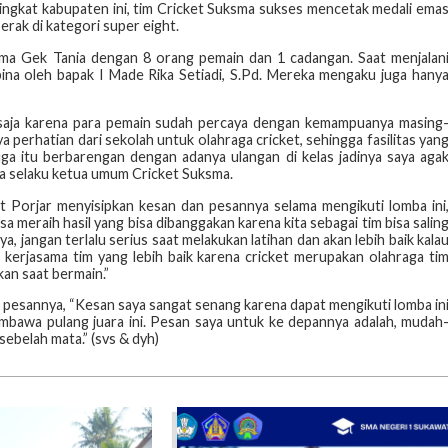
 tingkat kabupaten ini, tim Cricket Suksma sukses mencetak medali ema
erak di kategori super eight.
nama Gek Tania dengan 8 orang pemain dan 1 cadangan. Saat menjalan
bina oleh bapak I Made Rika Setiadi, S.Pd. Mereka mengaku juga hany
ri saja karena para pemain sudah percaya dengan kemampuanya masing
a perhatian dari sekolah untuk olahraga cricket, sehingga fasilitas yan
 juga itu berbarengan dengan adanya ulangan di kelas jadinya saya aga
na selaku ketua umum Cricket Suksma.
ket Porjar menyisipkan kesan dan pesannya selama mengikuti lomba ini
a meraih hasil yang bisa dibanggakan karena kita sebagai tim bisa salin
a, jangan terlalu serius saat melakukan latihan dan akan lebih baik kala
 kerjasama tim yang lebih baik karena cricket merupakan olahraga ti
an saat bermain.”
 pesannya, “Kesan saya sangat senang karena dapat mengikuti lomba in
embawa pulang juara ini. Pesan saya untuk ke depannya adalah, mudah
sebelah mata.” (svs & dyh)