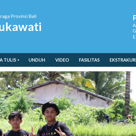
hraga
Provinsi Bali
ukawati
A
G
E
A TULIS
UNDUH
VIDEO
FASILITAS
EKSTRAKUR