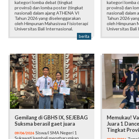
kategori lomba debat (tingkat
kategori lomba d
provinsi) dan lomba poster (tingkat
provinsi) dan lo
nasional) dalam ajang ATHENA VI
nasional) dalam
Tahun 2026 yang diselenggarakan
Tahun 2026 yang
oleh Himpunan Mahasiswa Fisioterapi
oleh Himpunan M
Universitas Bali Internasional.
Universitas Bali 
berita
Gemilang di GBHS IX, SEJEBAG
Memukau! Va
Suksma berasil gaet juara
Juara 1 Danc
Tingkat Provi
Siswa/i SMA Negeri 1
09/06/2026
Sukawati kembali mengharumkan
Tampi