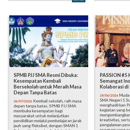
SPMB PJJ SMA Resmi Dibuka:
PASSION #5 K
Kesempatan Kembali
Semangat Ino
Bersekolah untuk Meraih Masa
Kolaborasi d
Depan Tanpa Batas
Muda b
24/06/2026
SMA Negeri 1 Su
Kembali sekolah, raih masa
06/07/2026
menghadirkan P
depan tanpa batas. SPMB PJJ SMA
kegiatan yang b
membuka kesempatan bagi
mengembangkan 
masyarakat untuk melanjutkan
kreativitas, ser
pendidikan melalui pembelajaran jarak
pengalaman pese
jauh yang fleksibel, dengan SMAN 1
program yang edu