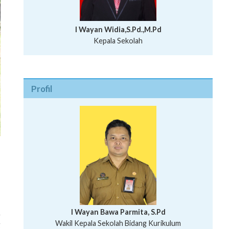
I Wayan Widia,S.Pd.,M.Pd
Kepala Sekolah
Profil
I Wayan Bawa Parmita, S.Pd
g
I Wayan Gede Aditya Pratita, S.Pd., M.Sn
Wakil Kepala Sekolah Bidang Kurikulum
g
Ni Wayan Nopi Sutantri, S.Pd.
Putu Suhartana, S.Pd.