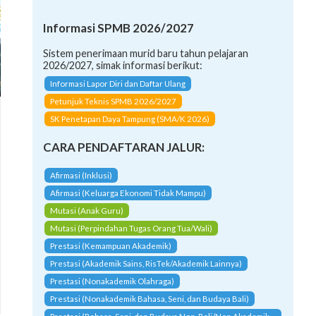
Informasi SPMB 2026/2027
Sistem penerimaan murid baru tahun pelajaran
2026/2027, simak informasi berikut:
Informasi Lapor Diri dan Daftar Ulang
Petunjuk Teknis SPMB 2026/2027
SK Penetapan Daya Tampung (SMA/K 2026)
CARA PENDAFTARAN JALUR:
Afirmasi (Inklusi)
Afirmasi (Keluarga Ekonomi Tidak Mampu)
Mutasi (Anak Guru)
Mutasi (Perpindahan Tugas Orang Tua/Wali)
Prestasi (Kemampuan Akademik)
Prestasi (Akademik Sains, RisTek/Akademik Lainnya)
Prestasi (Nonakademik Olahraga)
Prestasi (Nonakademik Bahasa, Seni, dan Budaya Bali)