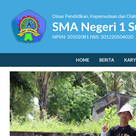
Dinas Pendidikan, Kepemudaan dan Ola
SMA Negeri 1 S
NPSN: 50102081 NSS: 301220504020
HOME
BERITA
KARY