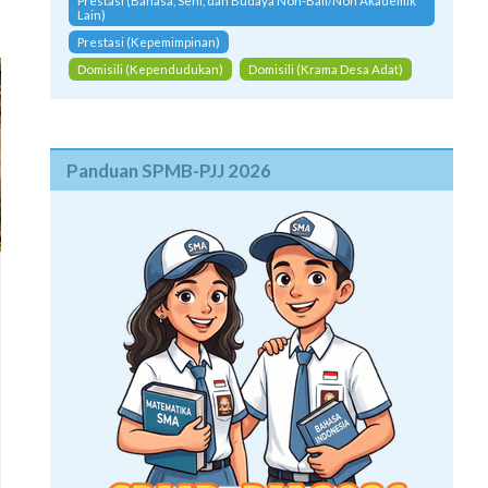
Prestasi (Bahasa, Seni, dan Budaya Non-Bali/Non Akademik
Lain)
Prestasi (Kepemimpinan)
Domisili (Kependudukan)
Domisili (Krama Desa Adat)
Panduan SPMB-PJJ 2026