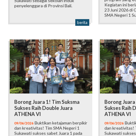
Sukawati sebagai sekolah induk
Kegiatan ini ber
penyelenggara di Provinsi Bali.
23 Juni 2026 di
SMA Negeri 1 Su
berita
Borong Juara 1! Tim Suksma
Borong Juara
Sukses Raih Double Juara
Sukses Raih D
ATHENA VI
ATHENA VI
Buktikan ketajaman berpikir
Buktik
09/06/2026
09/06/2026
dan kreativitas! Tim SMA Negeri 1
dan kreativitas!
Sukawati sukses sabet Juara 1 pada
Sukawati sukses