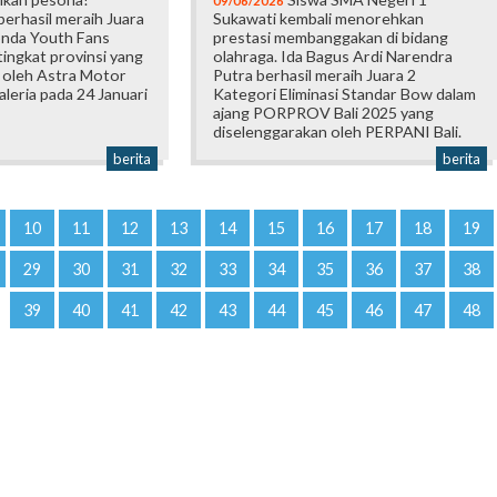
09/06/2026
erhasil meraih Juara
Sukawati kembali menorehkan
onda Youth Fans
prestasi membanggakan di bidang
ingkat provinsi yang
olahraga. Ida Bagus Ardi Narendra
 oleh Astra Motor
Putra berhasil meraih Juara 2
Galeria pada 24 Januari
Kategori Eliminasi Standar Bow dalam
ajang PORPROV Bali 2025 yang
diselenggarakan oleh PERPANI Bali.
berita
berita
10
11
12
13
14
15
16
17
18
19
29
30
31
32
33
34
35
36
37
38
39
40
41
42
43
44
45
46
47
48