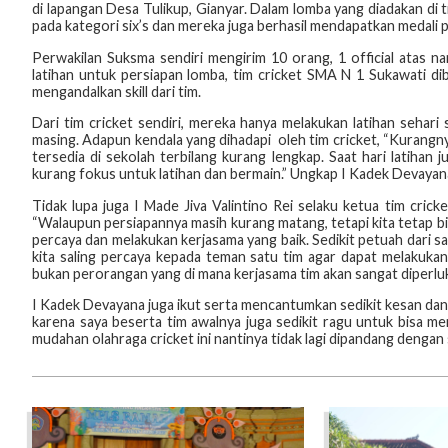
di lapangan Desa Tulikup, Gianyar. Dalam lomba yang diadakan di
pada kategori six’s dan mereka juga berhasil mendapatkan medali p
Perwakilan Suksma sendiri mengirim 10 orang, 1 official atas 
latihan untuk persiapan lomba, tim cricket SMA N 1 Sukawati di
mengandalkan skill dari tim.
Dari tim cricket sendiri, mereka hanya melakukan latihan seha
masing. Adapun kendala yang dihadapi
oleh tim cricket, “Kurangny
tersedia di sekolah terbilang kurang lengkap. Saat hari latihan
kurang fokus untuk latihan dan bermain.” Ungkap I Kadek Devaya
Tidak lupa juga I Made Jiva Valintino Rei selaku ketua tim cric
“Walaupun persiapannya masih kurang matang, tetapi kita tetap bis
percaya dan melakukan kerjasama yang baik. Sedikit petuah dari say
kita saling percaya kepada teman satu tim agar dapat melakukan
bukan perorangan yang di mana kerjasama tim akan sangat diperluk
I Kadek Devayana juga ikut serta mencantumkan sedikit kesan dan
karena saya beserta tim awalnya juga sedikit ragu untuk bisa m
mudahan olahraga cricket ini nantinya tidak lagi dipandang dengan 