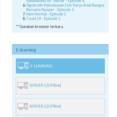
suksmafess on Twitter - Episode 4
Ngobrolin Kebudayaan Dan Karya Anak Bangsa
Bersama Kpoper - Episode 3
New Normal - Episode 2
Covid 19 - Episode 1
**Gunakan browser terbaru.
E-learning
E-LEARNING
SERVER 1 [Offline]
SERVER 2 [Offline]