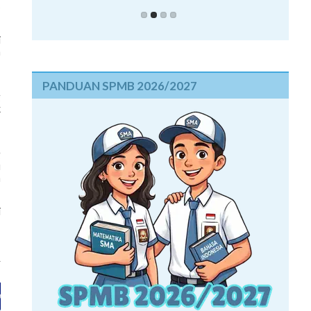
s
i
a
PANDUAN SPMB 2026/2027
-
g
k
,
g
u
m
i
-