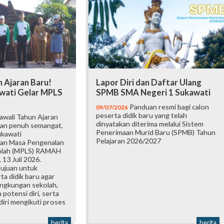
 Ajaran Baru!
Lapor Diri dan Daftar Ulang
wati Gelar MPLS
SPMB SMA Negeri 1 Sukawati
Panduan resmi bagi calon
09/07/2026
peserta didik baru yang telah
wali Tahun Ajaran
dinyatakan diterima melalui Sistem
an penuh semangat,
Penerimaan Murid Baru (SPMB) Tahun
ukawati
Pelajaran 2026/2027
an Masa Pengenalan
olah (MPLS) RAMAH
 13 Juli 2026.
tujuan untuk
a didik baru agar
ingkungan sekolah,
otensi diri, serta
iri mengikuti proses
berita
berita