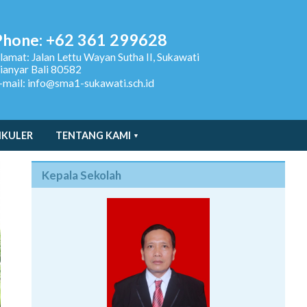
Phone: +62 361 299628
lamat:
Jalan Lettu Wayan Sutha II, Sukawati
ianyar Bali 80582
-mail: info@sma1-sukawati.sch.id
IKULER
TENTANG KAMI
Kepala Sekolah