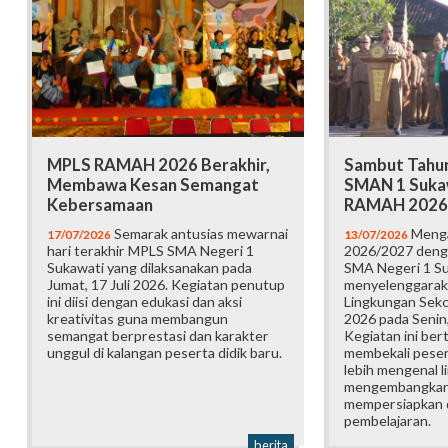
MPLS RAMAH 2026 Berakhir,
Sambut Tahun
Membawa Kesan Semangat
SMAN 1 Suka
Kebersamaan
RAMAH 2026
Semarak antusias mewarnai
Menga
17/07/2026
13/07/2026
hari terakhir MPLS SMA Negeri 1
2026/2027 deng
Sukawati yang dilaksanakan pada
SMA Negeri 1 S
Jumat, 17 Juli 2026. Kegiatan penutup
menyelenggarak
ini diisi dengan edukasi dan aksi
Lingkungan Sek
kreativitas guna membangun
2026 pada Senin,
semangat berprestasi dan karakter
Kegiatan ini ber
unggul di kalangan peserta didik baru.
membekali pesert
lebih mengenal l
mengembangkan p
mempersiapkan d
pembelajaran.
berita