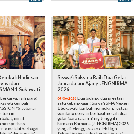
embali Hadirkan
Siswa/i Suksma Raih Dua Gelar
vasi dan
Juara dalam Ajang JENGNIRMA
i SMAN 1 Sukawati
2026
erkarya, raih juara!
Dua bidang, dua prestasi,
09/06/2026
kawati kembali
satu kebanggaan! Siswa/i SMA Negeri
ASSION #5 sebagai
1 Sukawati kembali mengukir prestasi
ertujuan
gemilang dengan berhasil meraih dua
bakat, minat,
gelar juara dalam ajang Jenggala
ta memperluas
Nirmana Karmana (JENGNIRMA) 2026
rta melalui berbagai
yang diselenggarakan oleh High
katif dan inovatif.
School Ambassador berkolaborasi