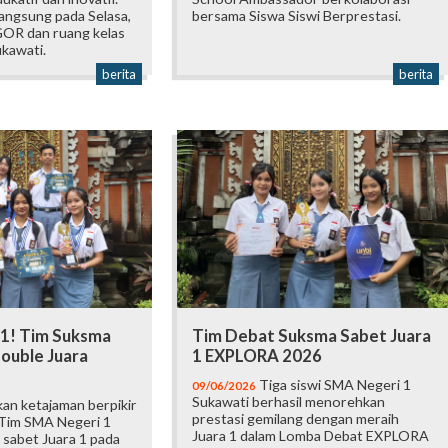
langsung pada Selasa,
bersama Siswa Siswi Berprestasi.
 GOR dan ruang kelas
kawati.
berita
berita
 1! Tim Suksma
Tim Debat Suksma Sabet Juara
ouble Juara
1 EXPLORA 2026
Tiga siswi SMA Negeri 1
09/06/2026
Sukawati berhasil menorehkan
an ketajaman berpikir
prestasi gemilang dengan meraih
 Tim SMA Negeri 1
Juara 1 dalam Lomba Debat EXPLORA
 sabet Juara 1 pada