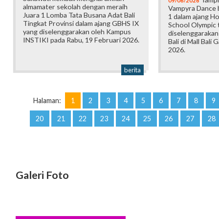
09/06/2026
almamater sekolah dengan meraih
Vampyra Dance b
Juara 1 Lomba Tata Busana Adat Bali
1 dalam ajang H
Tingkat Provinsi dalam ajang GBHS IX
School Olympic t
yang diselenggarakan oleh Kampus
diselenggarakan
INSTIKI pada Rabu, 19 Februari 2026.
Bali di Mall Bali 
2026.
berita
Halaman:
1
2
3
4
5
6
7
8
9
20
21
22
23
24
25
26
27
28
Galeri Foto