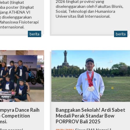
2026 tingkat provinsi yang
ebat (tingkat
diselenggarakan oleh Fakultas Bisnis,
mba poster (tingkat
Sosial, Teknologi dan Humaniora
 ajang ATHENA VI
Universitas Bali Internasional.
 diselenggarakan
ahasiswa Fisioterapi
Internasional.
berita
berita
mpyra Dance Raih
Banggakan Sekolah! Ardi Sabet
e Competition
Medali Perak Standar Bow
nsi.
PORPROV Bali 2025
lkan pesona!
Siswa SMA Negeri 1