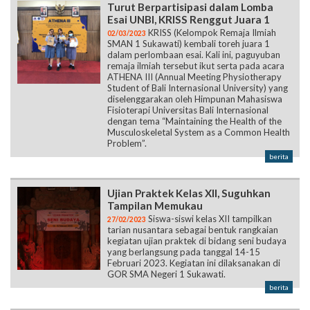
Turut Berpartisipasi dalam Lomba
Esai UNBI, KRISS Renggut Juara 1
KRISS (Kelompok Remaja Ilmiah
02/03/2023
SMAN 1 Sukawati) kembali toreh juara 1
dalam perlombaan esai. Kali ini, paguyuban
remaja ilmiah tersebut ikut serta pada acara
ATHENA III (Annual Meeting Physiotherapy
Student of Bali Internasional University) yang
diselenggarakan oleh Himpunan Mahasiswa
Fisioterapi Universitas Bali Internasional
dengan tema “Maintaining the Health of the
Musculoskeletal System as a Common Health
Problem”.
berita
Ujian Praktek Kelas XII, Suguhkan
Tampilan Memukau
Siswa-siswi kelas XII tampilkan
27/02/2023
tarian nusantara sebagai bentuk rangkaian
kegiatan ujian praktek di bidang seni budaya
yang berlangsung pada tanggal 14-15
Februari 2023. Kegiatan ini dilaksanakan di
GOR SMA Negeri 1 Sukawati.
berita