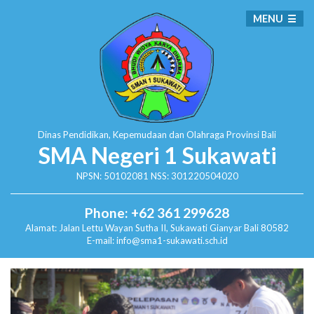
MENU
Dinas Pendidikan, Kepemudaan dan Olahraga
Provinsi Bali
SMA Negeri 1 Sukawati
NPSN: 50102081 NSS: 301220504020
Phone: +62 361 299628
Alamat:
Jalan Lettu Wayan Sutha II, Sukawati
Gianyar Bali 80582
E-mail: info@sma1-sukawati.sch.id