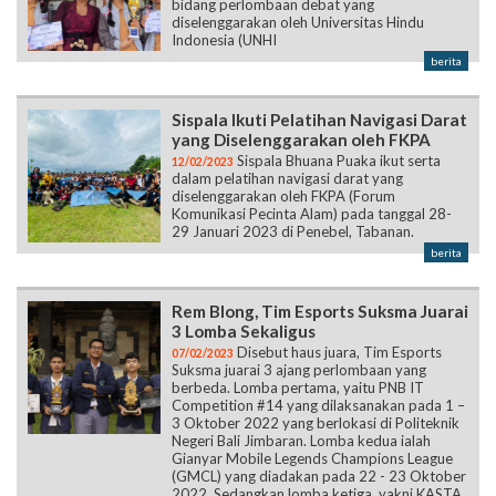
bidang perlombaan debat yang
diselenggarakan oleh Universitas Hindu
Indonesia (UNHI
berita
Sispala Ikuti Pelatihan Navigasi Darat
yang Diselenggarakan oleh FKPA
Sispala Bhuana Puaka ikut serta
12/02/2023
dalam pelatihan navigasi darat yang
diselenggarakan oleh FKPA (Forum
Komunikasi Pecinta Alam) pada tanggal 28-
29 Januari 2023 di Penebel, Tabanan.
berita
Rem Blong, Tim Esports Suksma Juarai
3 Lomba Sekaligus
Disebut haus juara, Tim Esports
07/02/2023
Suksma juarai 3 ajang perlombaan yang
berbeda. Lomba pertama, yaitu PNB IT
Competition #14 yang dilaksanakan pada 1 –
3 Oktober 2022 yang berlokasi di Politeknik
Negeri Bali Jimbaran. Lomba kedua ialah
Gianyar Mobile Legends Champions League
(GMCL) yang diadakan pada 22 - 23 Oktober
2022. Sedangkan lomba ketiga, yakni KASTA