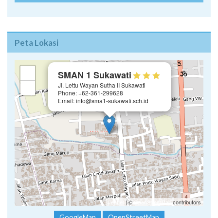
Peta Lokasi
×
+
SMAN 1 Sukawati
Jl. Lettu Wayan Sutha II Sukawati
−
Phone: +62-361-299628
Email: info@sma1-sukawati.sch.id
Leaflet
| ©
OpenStreetMap
contributors
GoogleMap
OpenStreetMap