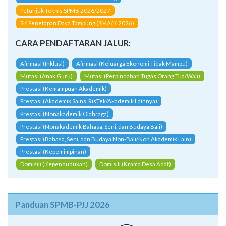
Petunjuk Teknis SPMB 2026/2027
SK Penetapan Daya Tampung (SMA/K 2026)
CARA PENDAFTARAN JALUR:
Afirmasi (Inklusi)
Afirmasi (Keluarga Ekonomi Tidak Mampu)
Mutasi (Anak Guru)
Mutasi (Perpindahan Tugas Orang Tua/Wali)
Prestasi (Kemampuan Akademik)
Prestasi (Akademik Sains, RisTek/Akademik Lainnya)
Prestasi (Nonakademik Olahraga)
Prestasi (Nonakademik Bahasa, Seni, dan Budaya Bali)
Prestasi (Bahasa, Seni, dan Budaya Non-Bali/Non Akademik Lain)
Prestasi (Kepemimpinan)
Domisili (Kependudukan)
Domisili (Krama Desa Adat)
Panduan SPMB-PJJ 2026