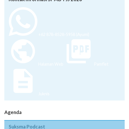
+62 878-8528-5958 (Ayumi)
Halaman Web
Pamflet
Juknis
Agenda
Suksma Podcast