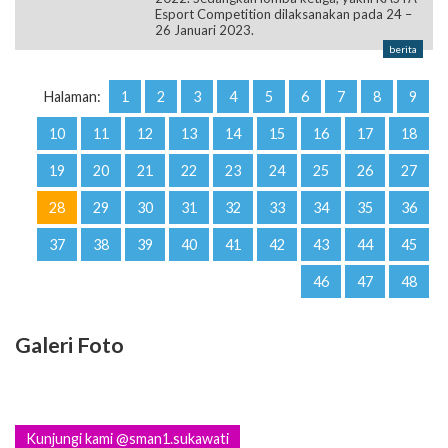
Esport Competition dilaksanakan pada 24 –
26 Januari 2023.
berita
Halaman:
1
2
3
4
5
6
7
8
9
10
11
12
13
14
15
16
17
18
19
20
21
22
23
24
25
26
27
28
29
30
31
32
33
34
35
36
37
38
39
40
41
42
43
44
45
46
47
48
Galeri Foto
Kunjungi kami @sman1.sukawati