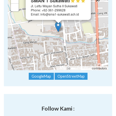
SMAN 1 Sukawati
Jl. Lettu Wayan Sutha II Sukawati
−
Phone: +62-361-299628
Email: info@sma1-sukawati.sch.id
Leaflet
| ©
OpenStreetMap
contributors
GoogleMap
OpenStreetMap
Follow Kami :