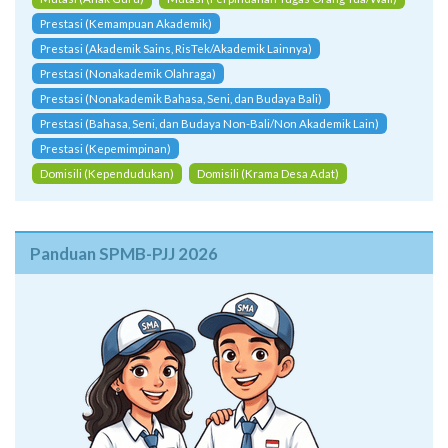
Prestasi (Kemampuan Akademik)
Prestasi (Akademik Sains, RisTek/Akademik Lainnya)
Prestasi (Nonakademik Olahraga)
Prestasi (Nonakademik Bahasa, Seni, dan Budaya Bali)
Prestasi (Bahasa, Seni, dan Budaya Non-Bali/Non Akademik Lain)
Prestasi (Kepemimpinan)
Domisili (Kependudukan)
Domisili (Krama Desa Adat)
Panduan SPMB-PJJ 2026