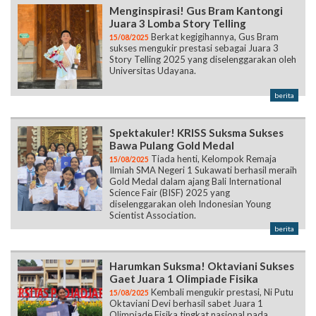
Menginspirasi! Gus Bram Kantongi
Juara 3 Lomba Story Telling
Berkat kegigihannya, Gus Bram
15/08/2025
sukses mengukir prestasi sebagai Juara 3
Story Telling 2025 yang diselenggarakan oleh
Universitas Udayana.
berita
Spektakuler! KRISS Suksma Sukses
Bawa Pulang Gold Medal
Tiada henti, Kelompok Remaja
15/08/2025
Ilmiah SMA Negeri 1 Sukawati berhasil meraih
Gold Medal dalam ajang Bali International
Science Fair (BISF) 2025 yang
diselenggarakan oleh Indonesian Young
Scientist Association.
berita
Harumkan Suksma! Oktaviani Sukses
Gaet Juara 1 Olimpiade Fisika
Kembali mengukir prestasi, Ni Putu
15/08/2025
Oktaviani Devi berhasil sabet Juara 1
Olimpiade Fisika tingkat nasional pada