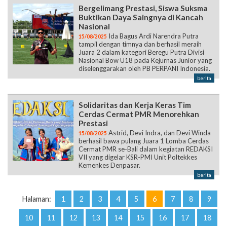
Bergelimang Prestasi, Siswa Suksma
Buktikan Daya Saingnya di Kancah
Nasional
Ida Bagus Ardi Narendra Putra
15/08/2025
tampil dengan timnya dan berhasil meraih
Juara 2 dalam kategori Beregu Putra Divisi
Nasional Bow U18 pada Kejurnas Junior yang
diselenggarakan oleh PB PERPANI Indonesia.
berita
Solidaritas dan Kerja Keras Tim
Cerdas Cermat PMR Menorehkan
Prestasi
Astrid, Devi Indra, dan Devi Winda
15/08/2025
berhasil bawa pulang Juara 1 Lomba Cerdas
Cermat PMR se-Bali dalam kegiatan REDAKSI
VII yang digelar KSR-PMI Unit Poltekkes
Kemenkes Denpasar.
berita
Halaman:
1
2
3
4
5
6
7
8
9
10
11
12
13
14
15
16
17
18