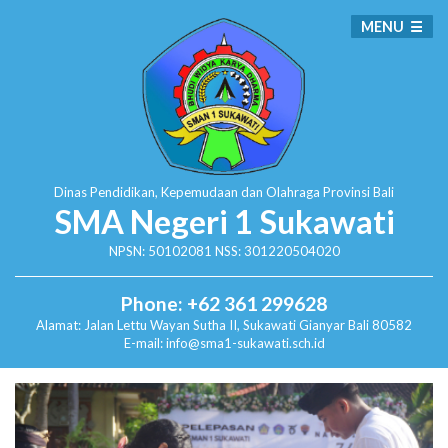
MENU
Dinas Pendidikan, Kepemudaan dan Olahraga
Provinsi Bali
SMA Negeri 1 Sukawati
NPSN: 50102081 NSS: 301220504020
Phone: +62 361 299628
Alamat:
Jalan Lettu Wayan Sutha II, Sukawati
Gianyar Bali 80582
E-mail: info@sma1-sukawati.sch.id