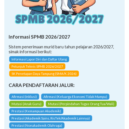
Informasi SPMB 2026/2027
Sistem penerimaan murid baru tahun pelajaran 2026/2027,
simak informasi berikut:
Informasi Lapor Diri dan Daftar Ulang
Petunjuk Teknis SPMB 2026/2027
SK Penetapan Daya Tampung (SMA/K 2026)
CARA PENDAFTARAN JALUR:
Afirmasi (Inklusi)
Afirmasi (Keluarga Ekonomi Tidak Mampu)
Mutasi (Anak Guru)
Mutasi (Perpindahan Tugas Orang Tua/Wali)
Prestasi (Kemampuan Akademik)
Prestasi (Akademik Sains, RisTek/Akademik Lainnya)
Prestasi (Nonakademik Olahraga)