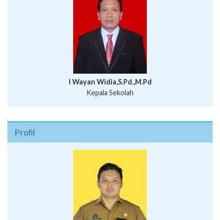
I Wayan Widia,S.Pd.,M.Pd
Kepala Sekolah
Profil