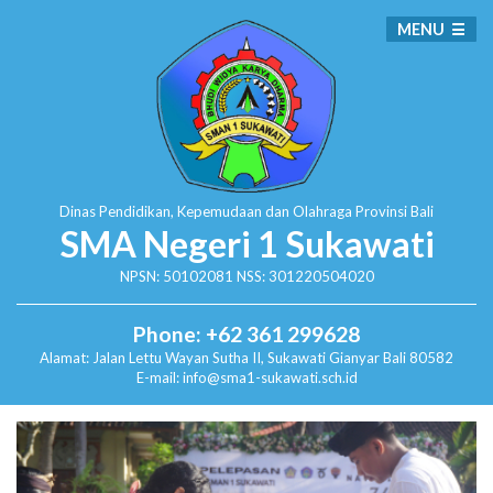
MENU
Dinas Pendidikan, Kepemudaan dan Olahraga
Provinsi Bali
SMA Negeri 1 Sukawati
NPSN: 50102081 NSS: 301220504020
Phone: +62 361 299628
Alamat:
Jalan Lettu Wayan Sutha II, Sukawati
Gianyar Bali 80582
E-mail: info@sma1-sukawati.sch.id