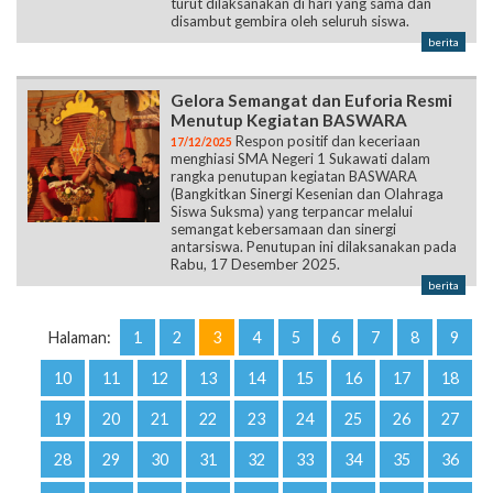
turut dilaksanakan di hari yang sama dan
disambut gembira oleh seluruh siswa.
berita
Gelora Semangat dan Euforia Resmi
Menutup Kegiatan BASWARA
Respon positif dan keceriaan
17/12/2025
menghiasi SMA Negeri 1 Sukawati dalam
rangka penutupan kegiatan BASWARA
(Bangkitkan Sinergi Kesenian dan Olahraga
Siswa Suksma) yang terpancar melalui
semangat kebersamaan dan sinergi
antarsiswa. Penutupan ini dilaksanakan pada
Rabu, 17 Desember 2025.
berita
Halaman:
1
2
3
4
5
6
7
8
9
10
11
12
13
14
15
16
17
18
19
20
21
22
23
24
25
26
27
28
29
30
31
32
33
34
35
36