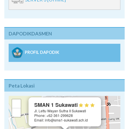
DAPODIKDASMEN
PROFIL DAPODIK
Peta Lokasi
×
+
SMAN 1 Sukawati
Jl. Lettu Wayan Sutha II Sukawati
−
Phone: +62-361-299628
Email: info@sma1-sukawati.sch.id