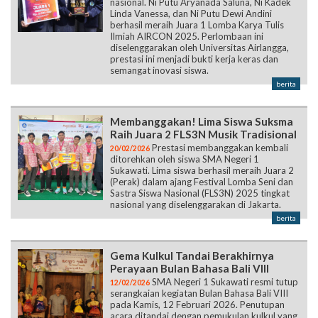
nasional. Ni Putu Aryanada Saluna, Ni Kadek
Linda Vanessa, dan Ni Putu Dewi Andini
berhasil meraih Juara 1 Lomba Karya Tulis
Ilmiah AIRCON 2025. Perlombaan ini
diselenggarakan oleh Universitas Airlangga,
prestasi ini menjadi bukti kerja keras dan
semangat inovasi siswa.
berita
Membanggakan! Lima Siswa Suksma
Raih Juara 2 FLS3N Musik Tradisional
Prestasi membanggakan kembali
20/02/2026
ditorehkan oleh siswa SMA Negeri 1
Sukawati. Lima siswa berhasil meraih Juara 2
(Perak) dalam ajang Festival Lomba Seni dan
Sastra Siswa Nasional (FLS3N) 2025 tingkat
nasional yang diselenggarakan di Jakarta.
berita
Gema Kulkul Tandai Berakhirnya
Perayaan Bulan Bahasa Bali VIII
SMA Negeri 1 Sukawati resmi tutup
12/02/2026
serangkaian kegiatan Bulan Bahasa Bali VIII
pada Kamis, 12 Februari 2026. Penutupan
acara ditandai dengan pemukulan kulkul yang