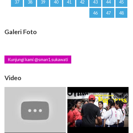
37
38
39
40
41
42
43
44
45
46
47
48
Galeri Foto
Kunjungi kami @sman1.sukawati
Video