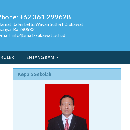
Phone: +62 361 299628
lamat:
Jalan Lettu Wayan Sutha II, Sukawati
ianyar Bali 80582
-mail: info@sma1-sukawati.sch.id
IKULER
TENTANG KAMI
Kepala Sekolah