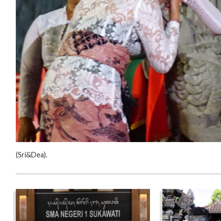
‎(‎Sri&Dea).