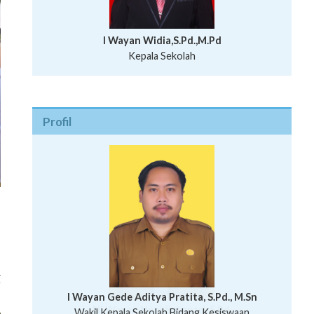
I Wayan Widia,S.Pd.,M.Pd
Kepala Sekolah
Profil
i
A
g
I Wayan Bawa Parmita, S.Pd
I Wayan Gede Aditya Pratita, S.Pd., M.Sn
Ni Wayan Nopi Sutantri, S.Pd.
Putu Suhartana, S.Pd.