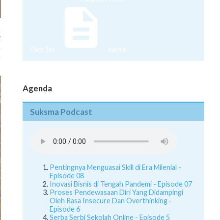
a
i
a
Pamflet
Juknis
a
Agenda
Suksma Podcast
Pentingnya Menguasai Skill di Era Milenial -
Episode 08
Inovasi Bisnis di Tengah Pandemi - Episode 07
Proses Pendewasaan Diri Yang Didampingi
Oleh Rasa Insecure Dan Overthinking -
Episode 6
Serba Serbi Sekolah Online - Episode 5