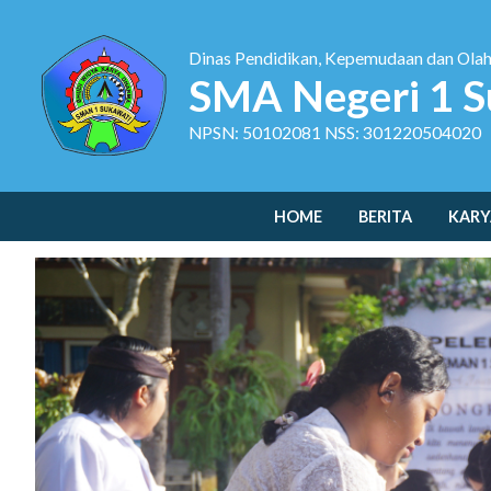
Dinas Pendidikan, Kepemudaan dan Ola
SMA Negeri 1 S
NPSN: 50102081 NSS: 301220504020
HOME
BERITA
KARY