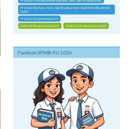
Prestasi (Nonakademik Bahasa, Seni, dan Budaya Bali)
Prestasi (Bahasa, Seni, dan Budaya Non-Bali/Non Akademik
Lain)
Prestasi (Kepemimpinan)
Domisili (Kependudukan)
Domisili (Krama Desa Adat)
Panduan SPMB-PJJ 2026
a
.
h
r