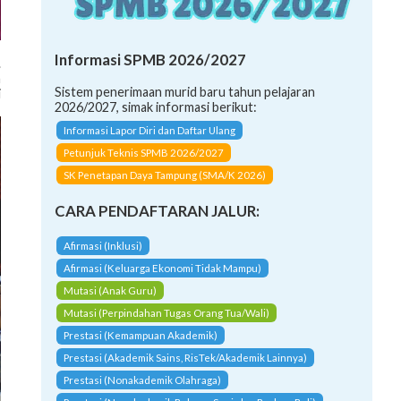
Informasi SPMB 2026/2027
.
n
Sistem penerimaan murid baru tahun pelajaran
i
2026/2027, simak informasi berikut:
Informasi Lapor Diri dan Daftar Ulang
Petunjuk Teknis SPMB 2026/2027
SK Penetapan Daya Tampung (SMA/K 2026)
CARA PENDAFTARAN JALUR:
Afirmasi (Inklusi)
Afirmasi (Keluarga Ekonomi Tidak Mampu)
Mutasi (Anak Guru)
Mutasi (Perpindahan Tugas Orang Tua/Wali)
Prestasi (Kemampuan Akademik)
Prestasi (Akademik Sains, RisTek/Akademik Lainnya)
Prestasi (Nonakademik Olahraga)