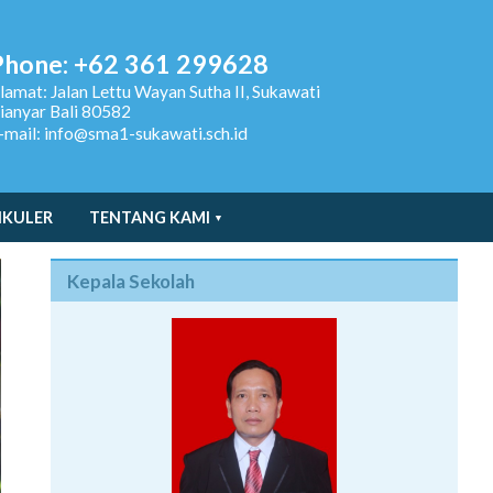
Phone: +62 361 299628
lamat:
Jalan Lettu Wayan Sutha II, Sukawati
ianyar Bali 80582
-mail: info@sma1-sukawati.sch.id
IKULER
TENTANG KAMI
Kepala Sekolah