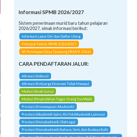
Informasi SPMB 2026/2027
.
Sistem penerimaan murid baru tahun pelajaran
n
2026/2027, simak informasi berikut:
i
Informasi Lapor Diri dan Daftar Ulang
Petunjuk Teknis SPMB 2026/2027
SK Penetapan Daya Tampung (SMA/K 2026)
CARA PENDAFTARAN JALUR:
Afirmasi (Inklusi)
Afirmasi (Keluarga Ekonomi Tidak Mampu)
Mutasi (Anak Guru)
Mutasi (Perpindahan Tugas Orang Tua/Wali)
Prestasi (Kemampuan Akademik)
Prestasi (Akademik Sains, RisTek/Akademik Lainnya)
Prestasi (Nonakademik Olahraga)
Prestasi (Nonakademik Bahasa, Seni, dan Budaya Bali)