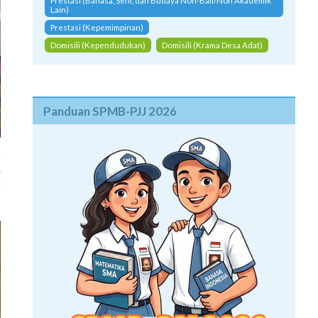
Prestasi (Bahasa, Seni, dan Budaya Non-Bali/Non Akademik
Lain)
Prestasi (Kepemimpinan)
Domisili (Kependudukan)
Domisili (Krama Desa Adat)
Panduan SPMB-PJJ 2026
a
.
h
r