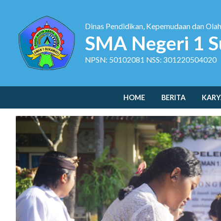
Dinas Pendidikan, Kepemudaan dan Ola
SMA Negeri 1 S
NPSN: 50102081 NSS: 301220504020
HOME
BERITA
KARY