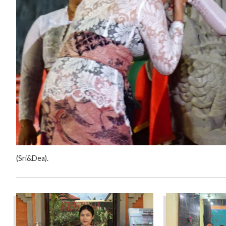
‎(‎Sri&Dea).