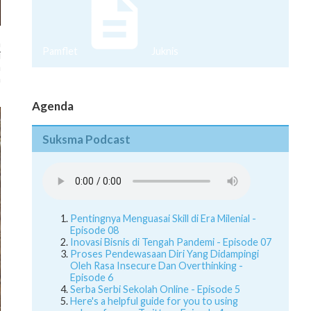
a
i
Pamflet
Juknis
a
a
Agenda
Suksma Podcast
Pentingnya Menguasai Skill di Era Milenial -
Episode 08
Inovasi Bisnis di Tengah Pandemi - Episode 07
Proses Pendewasaan Diri Yang Didampingi
Oleh Rasa Insecure Dan Overthinking -
Episode 6
Serba Serbi Sekolah Online - Episode 5
Here's a helpful guide for you to using