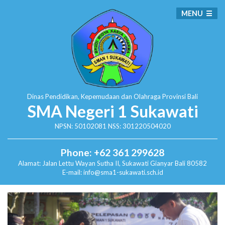
MENU
Dinas Pendidikan, Kepemudaan dan Olahraga
Provinsi Bali
SMA Negeri 1 Sukawati
NPSN: 50102081 NSS: 301220504020
Phone: +62 361 299628
Alamat:
Jalan Lettu Wayan Sutha II, Sukawati
Gianyar Bali 80582
E-mail: info@sma1-sukawati.sch.id