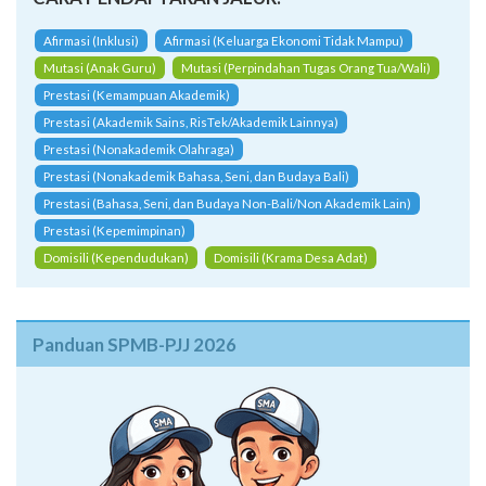
Afirmasi (Inklusi)
Afirmasi (Keluarga Ekonomi Tidak Mampu)
Mutasi (Anak Guru)
Mutasi (Perpindahan Tugas Orang Tua/Wali)
Prestasi (Kemampuan Akademik)
Prestasi (Akademik Sains, RisTek/Akademik Lainnya)
Prestasi (Nonakademik Olahraga)
Prestasi (Nonakademik Bahasa, Seni, dan Budaya Bali)
Prestasi (Bahasa, Seni, dan Budaya Non-Bali/Non Akademik Lain)
Prestasi (Kepemimpinan)
Domisili (Kependudukan)
Domisili (Krama Desa Adat)
Panduan SPMB-PJJ 2026