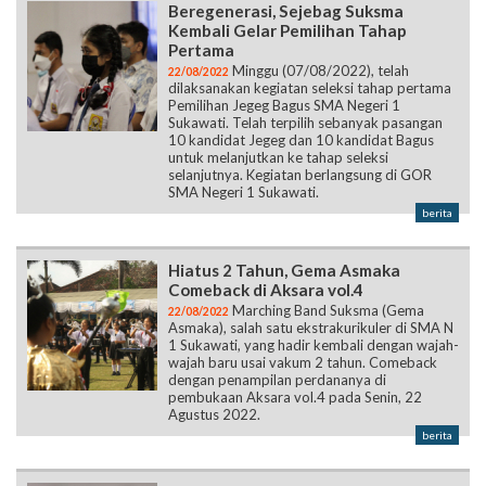
Beregenerasi, Sejebag Suksma
Kembali Gelar Pemilihan Tahap
Pertama
Minggu (07/08/2022), telah
22/08/2022
dilaksanakan kegiatan seleksi tahap pertama
Pemilihan Jegeg Bagus SMA Negeri 1
Sukawati. Telah terpilih sebanyak pasangan
10 kandidat Jegeg dan 10 kandidat Bagus
untuk melanjutkan ke tahap seleksi
selanjutnya. Kegiatan berlangsung di GOR
SMA Negeri 1 Sukawati.
berita
Hiatus 2 Tahun, Gema Asmaka
Comeback di Aksara vol.4
Marching Band Suksma (Gema
22/08/2022
Asmaka), salah satu ekstrakurikuler di SMA N
1 Sukawati, yang hadir kembali dengan wajah-
wajah baru usai vakum 2 tahun. Comeback
dengan penampilan perdananya di
pembukaan Aksara vol.4 pada Senin, 22
Agustus 2022.
berita