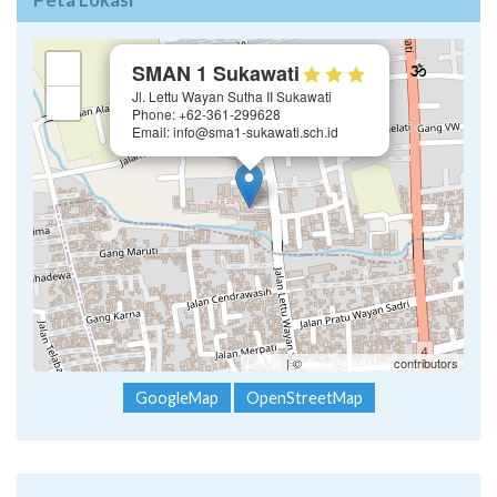
×
+
SMAN 1 Sukawati
Jl. Lettu Wayan Sutha II Sukawati
−
Phone: +62-361-299628
Email: info@sma1-sukawati.sch.id
Leaflet
| ©
OpenStreetMap
contributors
GoogleMap
OpenStreetMap