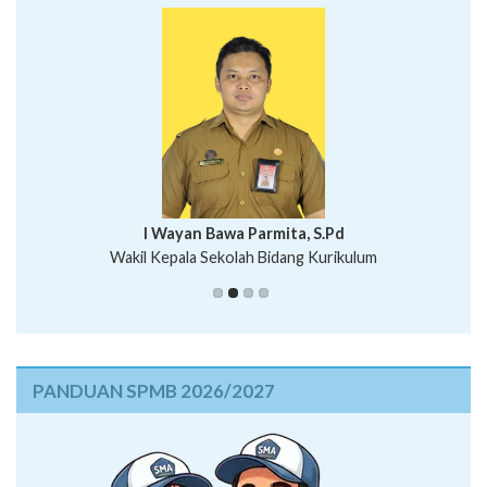
I Wayan Bawa Parmita, S.Pd
I Wayan Gede Aditya Pratita, S.Pd., M.Sn
Wakil Kepala Sekolah Bidang Kurikulum
Ni Wayan Nopi Sutantri, S.Pd.
Putu Suhartana, S.Pd.
PANDUAN SPMB 2026/2027