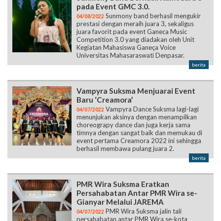
pada Event GMC 3.0.
Sunmony band berhasil mengukir
04/08/2022
prestasi dengan meraih juara 3, sekaligus
juara favorit pada event Ganeca Music
Competition 3.0 yang diadakan oleh Unit
Kegiatan Mahasiswa Ganeça Voice
Universitas Mahasaraswati Denpasar.
berita
Vampyra Suksma Menjuarai Event
Baru ‘Creamora’
Vampyra Dance Suksma lagi-lagi
04/07/2022
menunjukan aksinya dengan menampilkan
choreograpy dance dan juga kerja sama
timnya dengan sangat baik dan memukau di
event pertama Creamora 2022 ini sehingga
berhasil membawa pulang juara 2.
berita
PMR Wira Suksma Eratkan
Persahabatan Antar PMR Wira se-
Gianyar Melalui JAREMA
PMR Wira Suksma jalin tali
04/07/2022
persahabatan antar PMR Wira se-kota