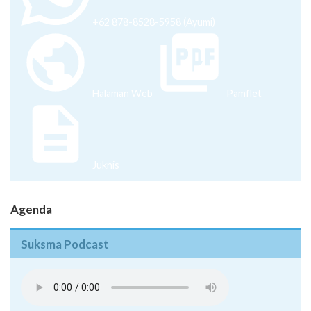
+62 878-8528-5958 (Ayumi)
Halaman Web
Pamflet
Juknis
Agenda
Suksma Podcast