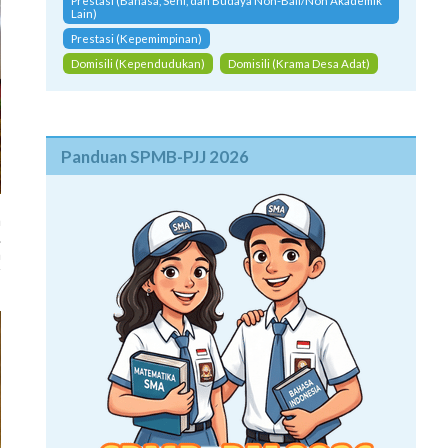
Prestasi (Bahasa, Seni, dan Budaya Non-Bali/Non Akademik
Lain)
Prestasi (Kepemimpinan)
Domisili (Kependudukan)
Domisili (Krama Desa Adat)
Panduan SPMB-PJJ 2026
a
.
h
r