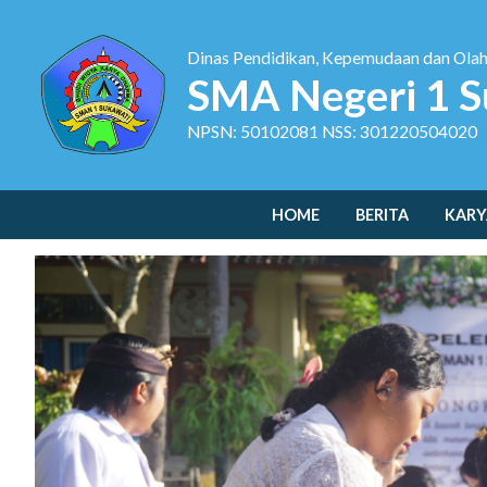
Dinas Pendidikan, Kepemudaan dan Ola
SMA Negeri 1 S
NPSN: 50102081 NSS: 301220504020
HOME
BERITA
KARY