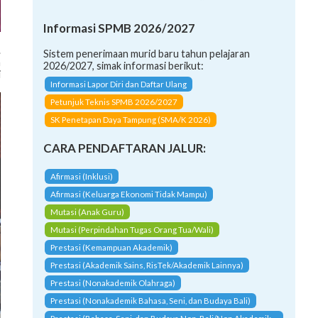
Informasi SPMB 2026/2027
.
Sistem penerimaan murid baru tahun pelajaran
n
2026/2027, simak informasi berikut:
i
Informasi Lapor Diri dan Daftar Ulang
Petunjuk Teknis SPMB 2026/2027
SK Penetapan Daya Tampung (SMA/K 2026)
CARA PENDAFTARAN JALUR:
Afirmasi (Inklusi)
Afirmasi (Keluarga Ekonomi Tidak Mampu)
Mutasi (Anak Guru)
Mutasi (Perpindahan Tugas Orang Tua/Wali)
Prestasi (Kemampuan Akademik)
Prestasi (Akademik Sains, RisTek/Akademik Lainnya)
Prestasi (Nonakademik Olahraga)
Prestasi (Nonakademik Bahasa, Seni, dan Budaya Bali)