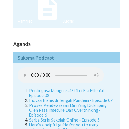
a
i
Pamflet
Juknis
a
a
Agenda
Suksma Podcast
Pentingnya Menguasai Skill di Era Milenial -
Episode 08
Inovasi Bisnis di Tengah Pandemi - Episode 07
Proses Pendewasaan Diri Yang Didampingi
Oleh Rasa Insecure Dan Overthinking -
Episode 6
Serba Serbi Sekolah Online - Episode 5
Here's a helpful guide for you to using