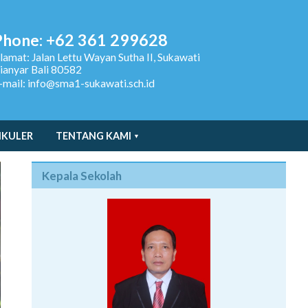
Phone: +62 361 299628
lamat:
Jalan Lettu Wayan Sutha II, Sukawati
ianyar Bali 80582
-mail: info@sma1-sukawati.sch.id
IKULER
TENTANG KAMI
Kepala Sekolah