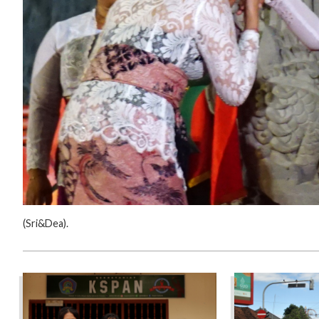
‎(‎Sri&Dea).