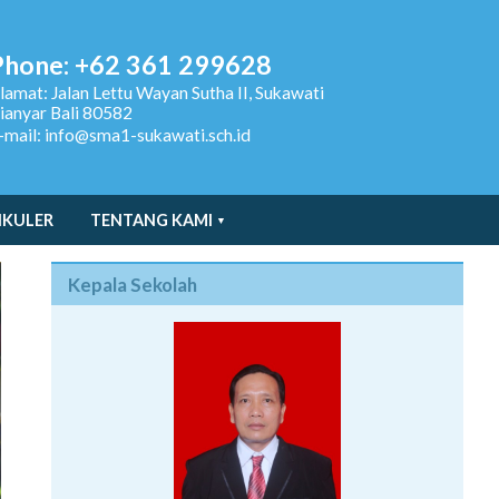
Phone: +62 361 299628
lamat:
Jalan Lettu Wayan Sutha II, Sukawati
ianyar Bali 80582
-mail: info@sma1-sukawati.sch.id
IKULER
TENTANG KAMI
Kepala Sekolah