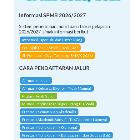
Informasi SPMB 2026/2027
.
Sistem penerimaan murid baru tahun pelajaran
n
2026/2027, simak informasi berikut:
i
Informasi Lapor Diri dan Daftar Ulang
Petunjuk Teknis SPMB 2026/2027
SK Penetapan Daya Tampung (SMA/K 2026)
CARA PENDAFTARAN JALUR:
Afirmasi (Inklusi)
Afirmasi (Keluarga Ekonomi Tidak Mampu)
Mutasi (Anak Guru)
Mutasi (Perpindahan Tugas Orang Tua/Wali)
Prestasi (Kemampuan Akademik)
Prestasi (Akademik Sains, RisTek/Akademik Lainnya)
Prestasi (Nonakademik Olahraga)
Prestasi (Nonakademik Bahasa, Seni, dan Budaya Bali)