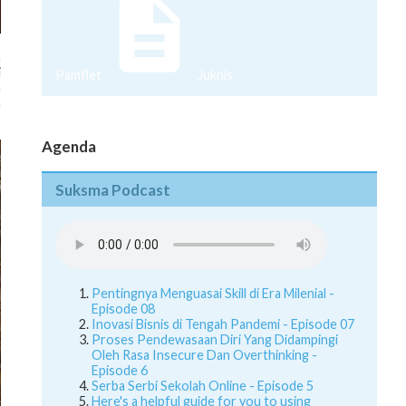
a
i
Pamflet
Juknis
a
a
Agenda
Suksma Podcast
Pentingnya Menguasai Skill di Era Milenial -
Episode 08
Inovasi Bisnis di Tengah Pandemi - Episode 07
Proses Pendewasaan Diri Yang Didampingi
Oleh Rasa Insecure Dan Overthinking -
Episode 6
Serba Serbi Sekolah Online - Episode 5
Here's a helpful guide for you to using