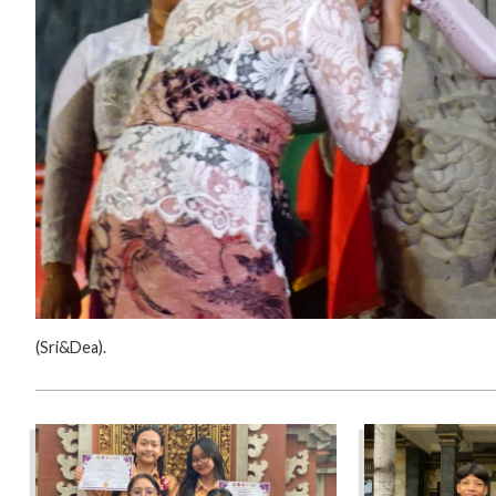
‎(‎Sri&Dea).