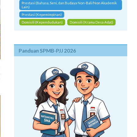
Prestasi (Bahasa, Seni, dan Budaya Non-Bali/Non Akademik
Lain)
Prestasi (Kepemimpinan)
Domisili (Kependudukan)
Domisili (Krama Desa Adat)
Panduan SPMB-PJJ 2026
a
.
h
r