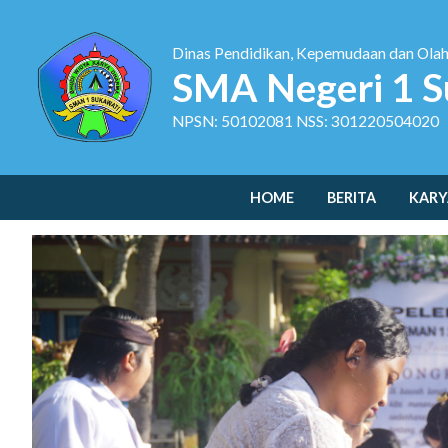
Dinas Pendidikan, Kepemudaan dan Ola
SMA Negeri 1 S
NPSN: 50102081 NSS: 301220504020
HOME
BERITA
KARY