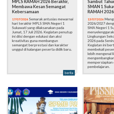
MPLS RAMAH 2026 Berakhir,
Sambut Tahun
Membawa Kesan Semangat
SMAN 1 Suka
Kebersamaan
RAMAH 2026
Semarak antusias mewarnai
Menga
17/07/2026
13/07/2026
hari terakhir MPLS SMA Negeri 1
2026/2027 deng
Sukawati yang dilaksanakan pada
SMA Negeri 1 S
Jumat, 17 Juli 2026. Kegiatan penutup
menyelenggarak
ini diisi dengan edukasi dan aksi
Lingkungan Sek
kreativitas guna membangun
2026 pada Senin,
semangat berprestasi dan karakter
Kegiatan ini ber
unggul di kalangan peserta didik baru.
membekali pesert
lebih mengenal l
mengembangkan p
mempersiapkan d
pembelajaran.
berita