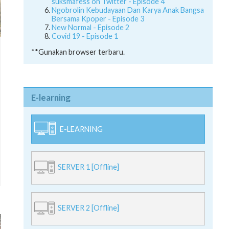
suksmafess on Twitter - Episode 4
Ngobrolin Kebudayaan Dan Karya Anak Bangsa
Bersama Kpoper - Episode 3
New Normal - Episode 2
Covid 19 - Episode 1
**Gunakan browser terbaru.
E-learning
E-LEARNING
SERVER 1 [Offline]
SERVER 2 [Offline]