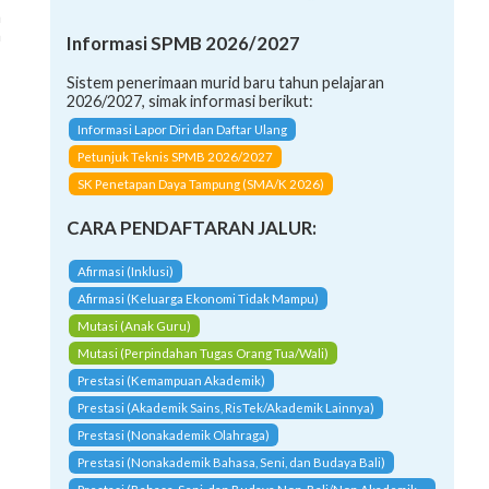
a
n
Informasi SPMB 2026/2027
Sistem penerimaan murid baru tahun pelajaran
2026/2027, simak informasi berikut:
Informasi Lapor Diri dan Daftar Ulang
Petunjuk Teknis SPMB 2026/2027
SK Penetapan Daya Tampung (SMA/K 2026)
CARA PENDAFTARAN JALUR:
Afirmasi (Inklusi)
Afirmasi (Keluarga Ekonomi Tidak Mampu)
Mutasi (Anak Guru)
Mutasi (Perpindahan Tugas Orang Tua/Wali)
Prestasi (Kemampuan Akademik)
Prestasi (Akademik Sains, RisTek/Akademik Lainnya)
Prestasi (Nonakademik Olahraga)
Prestasi (Nonakademik Bahasa, Seni, dan Budaya Bali)