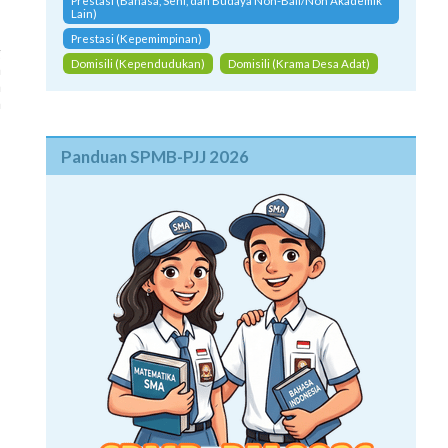
Prestasi (Bahasa, Seni, dan Budaya Non-Bali/Non Akademik
Lain)
Prestasi (Kepemimpinan)
g
n
Domisili (Kependudukan)
Domisili (Krama Desa Adat)
a
h
Panduan SPMB-PJJ 2026