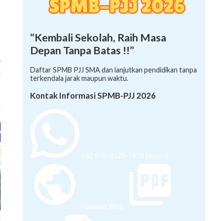
“Kembali Sekolah, Raih Masa
Depan Tanpa Batas !!”
i
.
Daftar SPMB PJJ SMA dan lanjutkan pendidikan tanpa
a
terkendala jarak maupun waktu.
Kontak Informasi SPMB-PJJ 2026
+62 878-8528-5958 (Ayumi)
Halaman Web