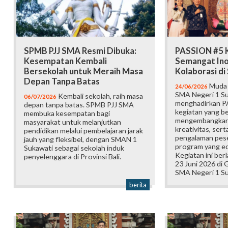
SPMB PJJ SMA Resmi Dibuka:
PASSION #5 K
Kesempatan Kembali
Semangat Ino
Bersekolah untuk Meraih Masa
Kolaborasi d
Depan Tanpa Batas
Muda b
24/06/2026
SMA Negeri 1 Su
Kembali sekolah, raih masa
06/07/2026
menghadirkan P
depan tanpa batas. SPMB PJJ SMA
kegiatan yang b
membuka kesempatan bagi
mengembangkan 
masyarakat untuk melanjutkan
kreativitas, ser
pendidikan melalui pembelajaran jarak
pengalaman pese
jauh yang fleksibel, dengan SMAN 1
program yang edu
Sukawati sebagai sekolah induk
Kegiatan ini ber
penyelenggara di Provinsi Bali.
23 Juni 2026 di
SMA Negeri 1 Su
berita