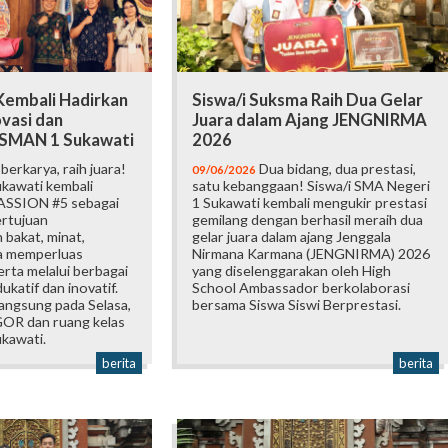
embali Hadirkan
Siswa/i Suksma Raih Dua Gelar
vasi dan
Juara dalam Ajang JENGNIRMA
i SMAN 1 Sukawati
2026
erkarya, raih juara!
Dua bidang, dua prestasi,
09/06/2026
kawati kembali
satu kebanggaan! Siswa/i SMA Negeri
ASSION #5 sebagai
1 Sukawati kembali mengukir prestasi
ertujuan
gemilang dengan berhasil meraih dua
bakat, minat,
gelar juara dalam ajang Jenggala
ta memperluas
Nirmana Karmana (JENGNIRMA) 2026
rta melalui berbagai
yang diselenggarakan oleh High
katif dan inovatif.
School Ambassador berkolaborasi
langsung pada Selasa,
bersama Siswa Siswi Berprestasi.
 GOR dan ruang kelas
kawati.
berita
berita