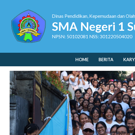
Dinas Pendidikan, Kepemudaan dan Ola
SMA Negeri 1 S
NPSN: 50102081 NSS: 301220504020
HOME
BERITA
KARY