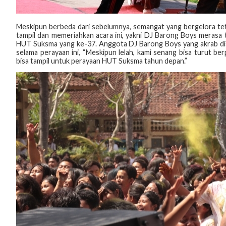
Meskipun berbeda dari sebelumnya, semangat yang bergelora teta
tampil dan memeriahkan acara ini, yakni DJ Barong Boys merasa t
HUT Suksma yang ke-37. Anggota DJ Barong Boys yang akrab d
selama perayaan ini, “Meskipun lelah, kami senang bisa turut be
bisa tampil untuk perayaan HUT Suksma tahun depan.”