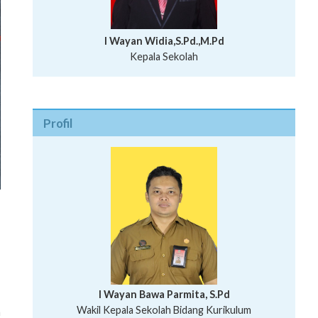
I Wayan Widia,S.Pd.,M.Pd
Kepala Sekolah
Profil
I Wayan Bawa Parmita, S.Pd
T
I Wayan Gede Aditya Pratita, S.Pd., M.Sn
Wakil Kepala Sekolah Bidang Kurikulum
h
Ni Wayan Nopi Sutantri, S.Pd.
Putu Suhartana, S.Pd.