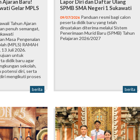
 Ajaran Baru!
Lapor Diri dan Daftar Ulang
wati Gelar MPLS
SPMB SMA Negeri 1 Sukawati
Panduan resmi bagi calon
09/07/2026
peserta didik baru yang telah
wali Tahun Ajaran
dinyatakan diterima melalui Sistem
an penuh semangat,
Penerimaan Murid Baru (SPMB) Tahun
ukawati
Pelajaran 2026/2027
an Masa Pengenalan
olah (MPLS) RAMAH
 13 Juli 2026.
tujuan untuk
a didik baru agar
ingkungan sekolah,
otensi diri, serta
iri mengikuti proses
berita
berita