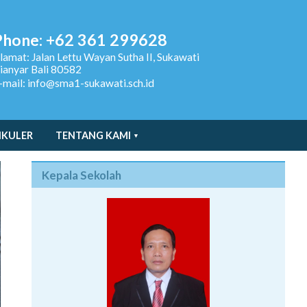
Phone: +62 361 299628
lamat:
Jalan Lettu Wayan Sutha II, Sukawati
ianyar Bali 80582
-mail: info@sma1-sukawati.sch.id
IKULER
TENTANG KAMI
Kepala Sekolah