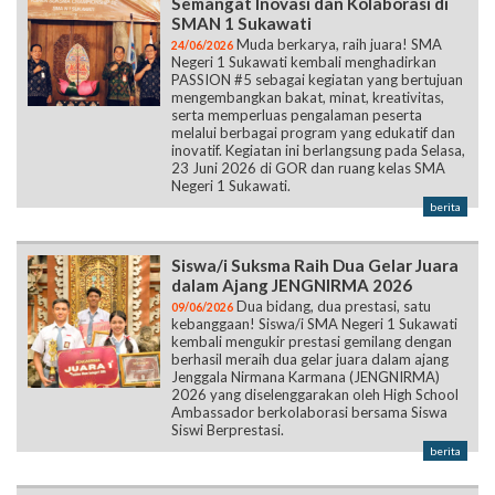
Semangat Inovasi dan Kolaborasi di
SMAN 1 Sukawati
Muda berkarya, raih juara! SMA
24/06/2026
Negeri 1 Sukawati kembali menghadirkan
PASSION #5 sebagai kegiatan yang bertujuan
mengembangkan bakat, minat, kreativitas,
serta memperluas pengalaman peserta
melalui berbagai program yang edukatif dan
inovatif. Kegiatan ini berlangsung pada Selasa,
23 Juni 2026 di GOR dan ruang kelas SMA
Negeri 1 Sukawati.
berita
Siswa/i Suksma Raih Dua Gelar Juara
dalam Ajang JENGNIRMA 2026
Dua bidang, dua prestasi, satu
09/06/2026
kebanggaan! Siswa/i SMA Negeri 1 Sukawati
kembali mengukir prestasi gemilang dengan
berhasil meraih dua gelar juara dalam ajang
Jenggala Nirmana Karmana (JENGNIRMA)
2026 yang diselenggarakan oleh High School
Ambassador berkolaborasi bersama Siswa
Siswi Berprestasi.
berita