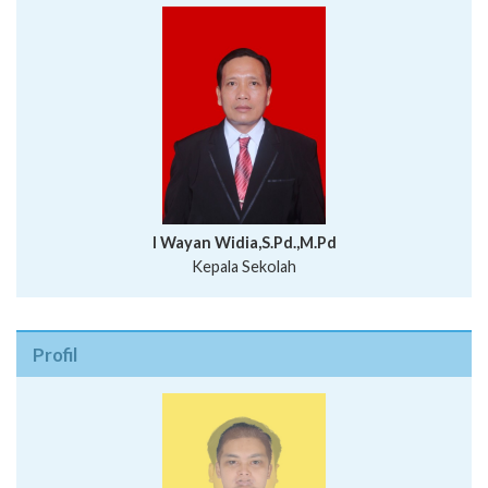
I Wayan Widia,S.Pd.,M.Pd
Kepala Sekolah
Profil