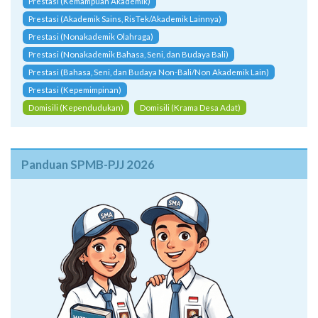
Prestasi (Kemampuan Akademik)
Prestasi (Akademik Sains, RisTek/Akademik Lainnya)
Prestasi (Nonakademik Olahraga)
Prestasi (Nonakademik Bahasa, Seni, dan Budaya Bali)
Prestasi (Bahasa, Seni, dan Budaya Non-Bali/Non Akademik Lain)
Prestasi (Kepemimpinan)
Domisili (Kependudukan)
Domisili (Krama Desa Adat)
Panduan SPMB-PJJ 2026