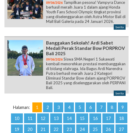
Tampilkan pesona! Vampyra Dance
09/06/2026
berhasil meraih Juara 1 dalam ajang Honda
Youth Fans School Olympic tingkat provinsi
yang diselenggarakan oleh Astra Motor Bali di
Mall Bali Galeria pada 24 Januari 2026.
berita
Banggakan Sekolah! Ardi Sabet
Medali Perak Standar Bow PORPROV
Bali 2025
Siswa SMA Negeri 1 Sukawati
09/06/2026
kembali menorehkan prestasi membanggakan
di bidang olahraga. Ida Bagus Ardi Narendra
Putra berhasil meraih Juara 2 Kategori
Eliminasi Standar Bow dalam ajang PORPROV
Bali 2025 yang diselenggarakan oleh PERPANI
Bali.
berita
Halaman:
1
2
3
4
5
6
7
8
9
10
11
12
13
14
15
16
17
18
19
20
21
22
23
24
25
26
27