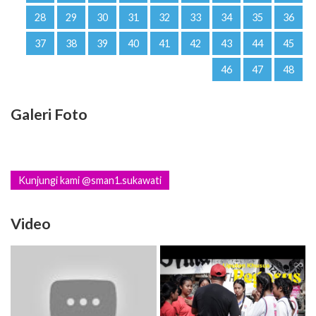
28
29
30
31
32
33
34
35
36
37
38
39
40
41
42
43
44
45
46
47
48
Galeri Foto
Kunjungi kami @sman1.sukawati
Video