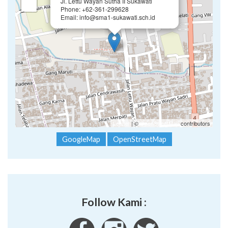
Jl. Lettu Wayan Sutha II Sukawati
−
Phone: +62-361-299628
Email: info@sma1-sukawati.sch.id
Leaflet
| ©
OpenStreetMap
contributors
GoogleMap
OpenStreetMap
Follow Kami :