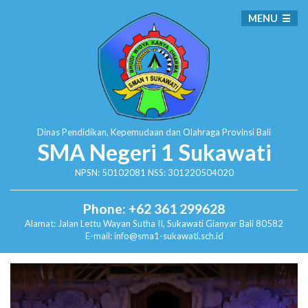
MENU
Dinas Pendidikan, Kepemudaan dan Olahraga
Provinsi Bali
SMA Negeri 1 Sukawati
NPSN: 50102081 NSS: 301220504020
Phone: +62 361 299628
Alamat:
Jalan Lettu Wayan Sutha II, Sukawati
Gianyar Bali 80582
E-mail: info@sma1-sukawati.sch.id