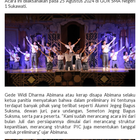
Acara ini dilaksanakan pada 25 Agustus 2024 di GOR SMA Negeri
1 Sukawati.
Gede Widi Dharma Abimana atau kerap disapa Abimana selaku
ketua panitia menyatakan bahwa dalam preliminary ini tentunya
terdapat banyak pihak yang terlibat seperti Alumni Jegeg Bagus
Suksma, dewan juri, para undangan, Semeton Jegeg Bagus
Suksma, serta para peserta. “Kami sudah merancang acara ini dari
bulan Juli dan persiapannya dimulai dari merancang struktur
kepanitiaan, merancang struktur PIC juga menentukan tanggal
untuk preliminary,” ujar Abimana.