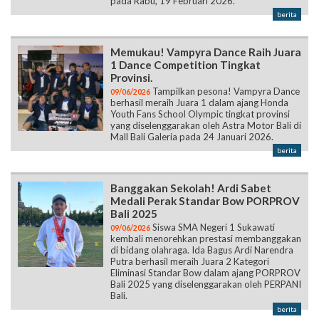
pada Rabu, 19 Februari 2026.
berita
Memukau! Vampyra Dance Raih Juara
1 Dance Competition Tingkat
Provinsi.
Tampilkan pesona! Vampyra Dance
09/06/2026
berhasil meraih Juara 1 dalam ajang Honda
Youth Fans School Olympic tingkat provinsi
yang diselenggarakan oleh Astra Motor Bali di
Mall Bali Galeria pada 24 Januari 2026.
berita
Banggakan Sekolah! Ardi Sabet
Medali Perak Standar Bow PORPROV
Bali 2025
Siswa SMA Negeri 1 Sukawati
09/06/2026
kembali menorehkan prestasi membanggakan
di bidang olahraga. Ida Bagus Ardi Narendra
Putra berhasil meraih Juara 2 Kategori
Eliminasi Standar Bow dalam ajang PORPROV
Bali 2025 yang diselenggarakan oleh PERPANI
Bali.
berita