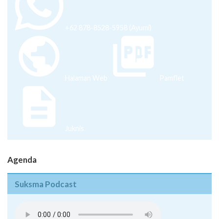
+62 878-8528-5958 (Ayumi)
Halaman Web
Pamflet
Juknis
Agenda
Suksma Podcast