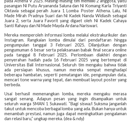
pada Athena V 2025. Masing-masing tim memiliki 2 anggota, yaitu
pasangan Ni Putu Aryananda Saluna dan Ni Komang Karla Triyanti
Oktavia sebagai peraih Juara 1 Lomba Poster Athena. Lalu, Ni
Made Mirah Pradnya Suari dan Ni Kadek Nanda Widiasih sebagai
Juara 2, serta Juara Favorit yang digaet oleh Ni Kadek Cahaya
Santi Rahayu dan Ni Made Mayda Ardana Nariswari.
Mereka memperoleh informasi lomba melalui ekstrakurikuler dan
Instagram. Rangkaian lomba dimulai dari pendaftaran hingga
pengumpulan tanggal 3 Februari 2025. Dilanjutkan dengan
pengumuman 6 besar serta pelaksanaan babak final secara online
pada tanggal 8 Februari 2025. Perlombaan diakhiri dengan
penyerahan hadiah pada 16 Februari 2025 yang bertempat di
Universitas Bali Internasional. Seluruh tim mengaku bahwa tidak
ada persiapan khusus, namun mereka sempat menghadapi
beberapa hambatan, seperti pematangan ide, pengumpulan data,
mencari tone warna yang tepat, dan membuat layout poster yang
berbeda.
Usai berhasil memenangkan lomba, mereka mengaku merasa
sangat senang. Adapun pesan yang ingin disampaikan untuk
seluruh warga SMAN 1 Sukawati. “Bagi siswa/i Suksma janganlah
takut untuk mencoba berbagai lomba yang ada. Bukan hanya untuk
menambah prestasi, namun juga dapat meningkatkan pengalaman
dan relasi baru,” ungkap mereka. (dea & ndy)