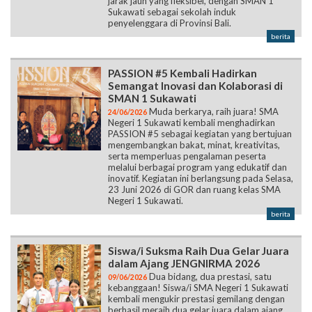
jarak jauh yang fleksibel, dengan SMAN 1
Sukawati sebagai sekolah induk
penyelenggara di Provinsi Bali.
berita
PASSION #5 Kembali Hadirkan
Semangat Inovasi dan Kolaborasi di
SMAN 1 Sukawati
Muda berkarya, raih juara! SMA
24/06/2026
Negeri 1 Sukawati kembali menghadirkan
PASSION #5 sebagai kegiatan yang bertujuan
mengembangkan bakat, minat, kreativitas,
serta memperluas pengalaman peserta
melalui berbagai program yang edukatif dan
inovatif. Kegiatan ini berlangsung pada Selasa,
23 Juni 2026 di GOR dan ruang kelas SMA
Negeri 1 Sukawati.
berita
Siswa/i Suksma Raih Dua Gelar Juara
dalam Ajang JENGNIRMA 2026
Dua bidang, dua prestasi, satu
09/06/2026
kebanggaan! Siswa/i SMA Negeri 1 Sukawati
kembali mengukir prestasi gemilang dengan
berhasil meraih dua gelar juara dalam ajang