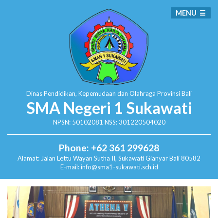
MENU
Dinas Pendidikan, Kepemudaan dan Olahraga
Provinsi Bali
SMA Negeri 1 Sukawati
NPSN: 50102081 NSS: 301220504020
Phone: +62 361 299628
Alamat:
Jalan Lettu Wayan Sutha II, Sukawati
Gianyar Bali 80582
E-mail: info@sma1-sukawati.sch.id