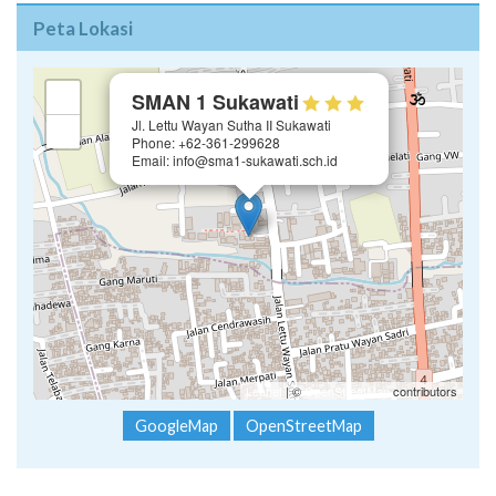
Peta Lokasi
×
+
SMAN 1 Sukawati
Jl. Lettu Wayan Sutha II Sukawati
−
Phone: +62-361-299628
Email: info@sma1-sukawati.sch.id
Leaflet
| ©
OpenStreetMap
contributors
GoogleMap
OpenStreetMap