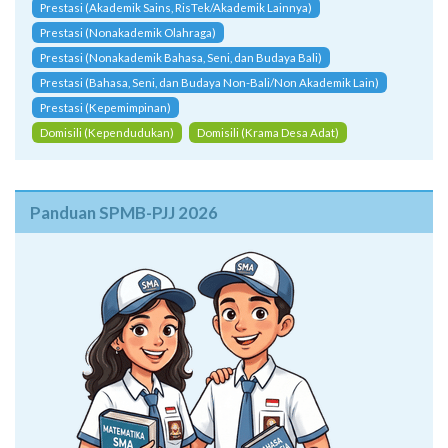
Prestasi (Akademik Sains, RisTek/Akademik Lainnya)
Prestasi (Nonakademik Olahraga)
Prestasi (Nonakademik Bahasa, Seni, dan Budaya Bali)
Prestasi (Bahasa, Seni, dan Budaya Non-Bali/Non Akademik Lain)
Prestasi (Kepemimpinan)
Domisili (Kependudukan)
Domisili (Krama Desa Adat)
Panduan SPMB-PJJ 2026