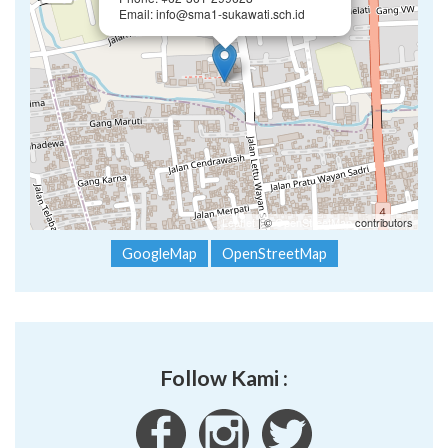
Email: info@sma1-sukawati.sch.id
Leaflet
| ©
OpenStreetMap
contributors
GoogleMap
OpenStreetMap
Follow Kami :