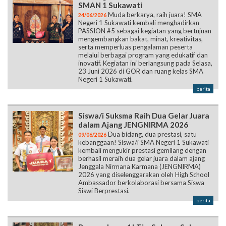
SMAN 1 Sukawati
Muda berkarya, raih juara! SMA
24/06/2026
Negeri 1 Sukawati kembali menghadirkan
PASSION #5 sebagai kegiatan yang bertujuan
mengembangkan bakat, minat, kreativitas,
serta memperluas pengalaman peserta
melalui berbagai program yang edukatif dan
inovatif. Kegiatan ini berlangsung pada Selasa,
23 Juni 2026 di GOR dan ruang kelas SMA
Negeri 1 Sukawati.
berita
Siswa/i Suksma Raih Dua Gelar Juara
dalam Ajang JENGNIRMA 2026
Dua bidang, dua prestasi, satu
09/06/2026
kebanggaan! Siswa/i SMA Negeri 1 Sukawati
kembali mengukir prestasi gemilang dengan
berhasil meraih dua gelar juara dalam ajang
Jenggala Nirmana Karmana (JENGNIRMA)
2026 yang diselenggarakan oleh High School
Ambassador berkolaborasi bersama Siswa
Siswi Berprestasi.
berita