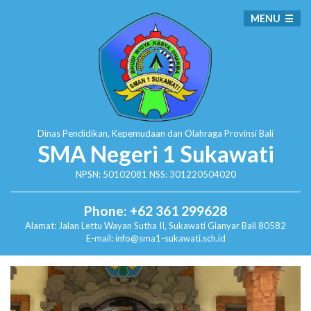
MENU
Dinas Pendidikan, Kepemudaan dan Olahraga
Provinsi Bali
SMA Negeri 1 Sukawati
NPSN: 50102081 NSS: 301220504020
Phone: +62 361 299628
Alamat:
Jalan Lettu Wayan Sutha II, Sukawati
Gianyar Bali 80582
E-mail: info@sma1-sukawati.sch.id