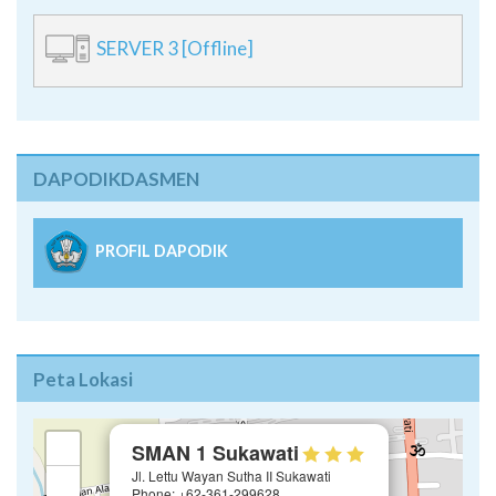
SERVER 3 [Offline]
DAPODIKDASMEN
PROFIL DAPODIK
Peta Lokasi
×
+
SMAN 1 Sukawati
Jl. Lettu Wayan Sutha II Sukawati
−
Phone: +62-361-299628