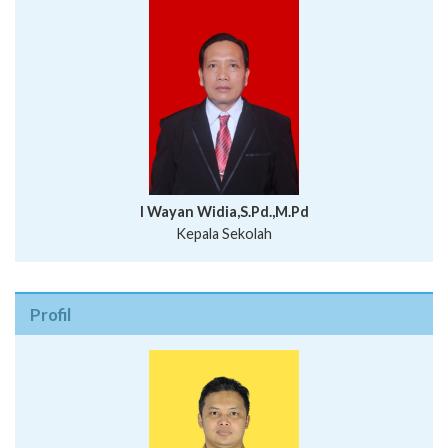
I Wayan Widia,S.Pd.,M.Pd
Kepala Sekolah
Profil