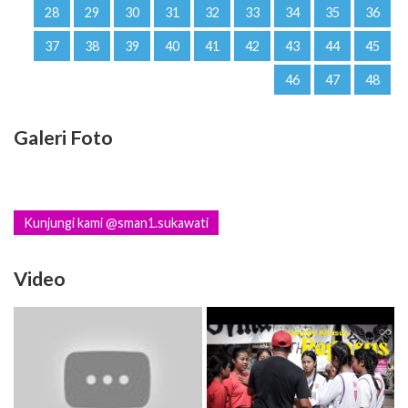
28
29
30
31
32
33
34
35
36
37
38
39
40
41
42
43
44
45
46
47
48
Galeri Foto
Kunjungi kami @sman1.sukawati
Video