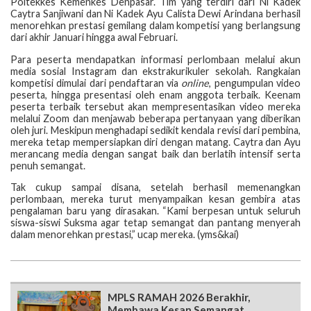
Poltekkes Kemenkes Denpasar. Tim yang terdiri dari Ni Kadek
Caytra Sanjiwani dan Ni Kadek Ayu Calista Dewi Arindana berhasil
menorehkan prestasi gemilang dalam kompetisi yang berlangsung
dari akhir Januari hingga awal Februari.
Para peserta mendapatkan informasi perlombaan melalui akun
media sosial Instagram dan ekstrakurikuler sekolah. Rangkaian
kompetisi dimulai dari pendaftaran via
online
, pengumpulan video
peserta, hingga presentasi oleh enam anggota terbaik. Keenam
peserta terbaik tersebut akan mempresentasikan video mereka
melalui Zoom dan menjawab beberapa pertanyaan yang diberikan
oleh juri. Meskipun menghadapi sedikit kendala revisi dari pembina,
mereka tetap mempersiapkan diri dengan matang. Caytra dan Ayu
merancang media dengan sangat baik dan berlatih intensif serta
penuh semangat.
Tak cukup sampai disana, setelah berhasil memenangkan
perlombaan, mereka turut menyampaikan kesan gembira atas
pengalaman baru yang dirasakan. “Kami berpesan untuk seluruh
siswa-siswi Suksma agar tetap semangat dan pantang menyerah
dalam menorehkan prestasi,” ucap mereka. (yms&kai)
MPLS RAMAH 2026 Berakhir,
Membawa Kesan Semangat