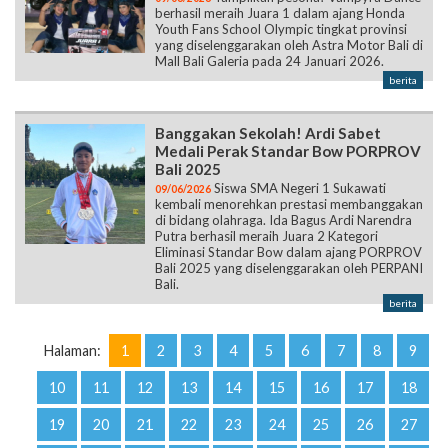
berhasil meraih Juara 1 dalam ajang Honda
Youth Fans School Olympic tingkat provinsi
yang diselenggarakan oleh Astra Motor Bali di
Mall Bali Galeria pada 24 Januari 2026.
berita
Banggakan Sekolah! Ardi Sabet
Medali Perak Standar Bow PORPROV
Bali 2025
Siswa SMA Negeri 1 Sukawati
09/06/2026
kembali menorehkan prestasi membanggakan
di bidang olahraga. Ida Bagus Ardi Narendra
Putra berhasil meraih Juara 2 Kategori
Eliminasi Standar Bow dalam ajang PORPROV
Bali 2025 yang diselenggarakan oleh PERPANI
Bali.
berita
Halaman:
1
2
3
4
5
6
7
8
9
10
11
12
13
14
15
16
17
18
19
20
21
22
23
24
25
26
27