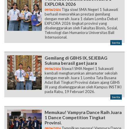
EXPLORA 2026
Tiga siswi SMA Negeri 1 Sukawati
09/06/2026
berhasil menorehkan prestasi gemilang
dengan meraih Juara 1 dalam Lomba Debat
EXPLORA 2026 tingkat provinsi yang
diselenggarakan oleh Fakultas Bisnis, Sosial,
Teknologi dan Humaniora Universitas Bali
Internasional.
berita
Gemilang di GBHS IX, SEJEBAG
Suksma berasil gaet juara
Siswa/i SMA Negeri 1 Sukawati
09/06/2026
kembali mengharumkan almamater sekolah
dengan meraih Juara 1 Lomba Tata Busana
Adat Bali Tingkat Provinsi dalam ajang GBHS
IX yang diselenggarakan oleh Kampus INSTIKI
pada Rabu, 19 Februari 2026.
berita
Memukau! Vampyra Dance Raih Juara
1 Dance Competition Tingkat
Provinsi.
Tampilkan pesona! Vampyra Dance
09/06/2026